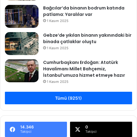
o
r
Bağcılar’da binanın bodrum katında
u
patlama: Yaralılar var
z
1 Kasım 2025
Gebze’de yıkılan binanın yakınındaki bir
binada çatlaklar oluştu
1 Kasım 2025
Cumhurbaşkanı Erdoğan: Atatürk
Havalimanı Millet Bahçemiz,
İstanbul’umuza hizmet etmeye hazır
1 Kasım 2025
Tümü (9251)
14.346
0
Takipci
Takipci