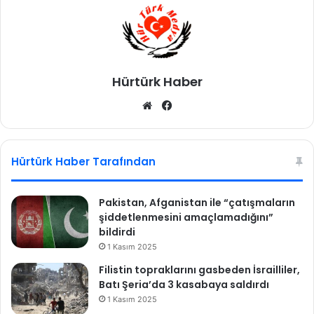
e
m
l
e
d
Hürtürk Haber
ü
ş
We
Fa
ü
b
ce
r
sit
bo
m
e
esi
ok
Hürtürk Haber Tarafından
s
i
n
Pakistan, Afganistan ile “çatışmaların
i
şiddetlenmesini amaçlamadığını”
b
bildirdi
e
1 Kasım 2025
k
Filistin topraklarını gasbeden İsrailliler,
l
Batı Şeria’da 3 kasabaya saldırdı
i
1 Kasım 2025
y