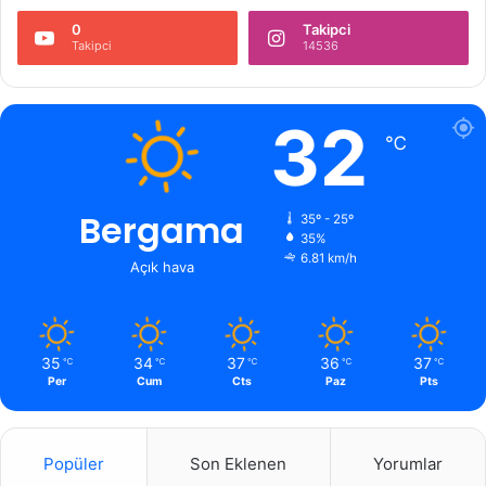
0
Takipci
Takipci
14536
32
℃
Bergama
35º - 25º
35%
6.81 km/h
Açık hava
35
34
37
36
37
℃
℃
℃
℃
℃
Per
Cum
Cts
Paz
Pts
Popüler
Son Eklenen
Yorumlar