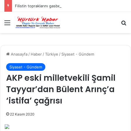
Filistin topraklarını gasbeden İsrailliler, Batı Şeria’da 3 kasabaya saldırdı
Menü
A
Anasayfa
/
Haber
/
Türkiye
/
Siyaset - Gündem
Siyaset - Gündem
AKP eski milletvekili Şamil
Tayyar’dan Bülent Arınç’a
‘istifa’ çağrısı
22 Kasım 2020