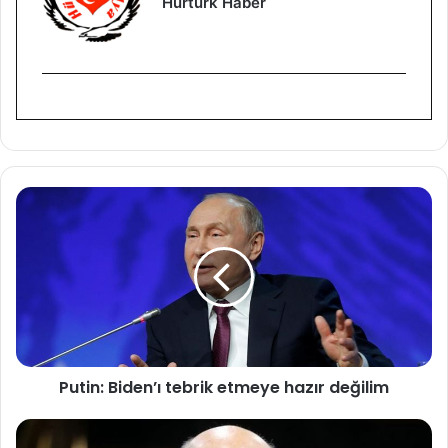
Hürtürk Haber
P
u
t
i
n
:
B
i
d
Putin: Biden’ı tebrik etmeye hazır değilim
e
n
’
F