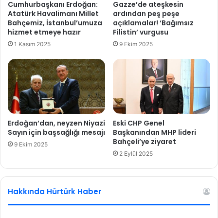
Cumhurbaşkanı Erdoğan:
Gazze’de ateşkesin
l
y
Atatürk Havalimanı Millet
ardından peş peşe
i
o
Bahçemiz, İstanbul’umuza
açıklamalar! ‘Bağımsız
m
n
hizmet etmeye hazır
Filistin’ vurgusu
u
1 Kasım 2025
9 Ekim 2025
s
ö
y
l
e
m
l
e
Erdoğan’dan, neyzen Niyazi
Eski CHP Genel
d
Sayın için başsağlığı mesajı
Başkanından MHP lideri
Bahçeli’ye ziyaret
e
9 Ekim 2025
ğ
2 Eylül 2025
i
l
,
Hakkında Hürtürk Haber
e
y
l