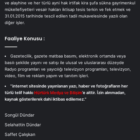
ve alayhine ve her türlü ayni hak irtifak kira şufa sükna gayrimenkul
mükellefiyetleri vesair hakları iktisap tesis terkin ve fek etmek ve
31.01.2015 tarihinde tescil edilen tadil mukavelesinde yazılı olan
diğer işler.
Faaliye Konusu :
Gazetecilik, gazete matbaa basımı, elektronik ortamda veya
basılı şekilde yayını ve satışı ile ulusal ve uluslararası düzeyde
Radyo programları ve yayıcılığı televizyon programları, televizyon,
video, film ve reklam yapım ve tanıtım işleri.
''internet sitesinde yayınlanan yazı, haber ve fotoğrafların her
türlü telif hakkı
Hürtürk Medya ve Bilişim
’e aittir. İzin alınmadan,
kaynak gösterilerek dahi iktibas edilemez."
Songül Dündar
Selahattin Dündar
Saffet Çalışkan