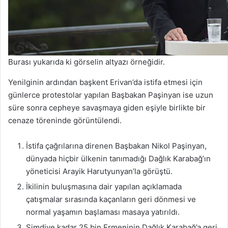
Burası yukarıda ki görselin altyazı örneğidir.
Yenilginin ardından başkent Erivan’da istifa etmesi için
günlerce protestolar yapılan Başbakan Paşinyan ise uzun
süre sonra cepheye savaşmaya giden eşiyle birlikte bir
cenaze töreninde görüntülendi.
İstifa çağrılarına direnen Başbakan Nikol Paşinyan,
dünyada hiçbir ülkenin tanımadığı Dağlık Karabağ’ın
yöneticisi Arayik Harutyunyan’la görüştü.
İkilinin buluşmasına dair yapılan açıklamada
çatışmalar sırasında kaçanların geri dönmesi ve
normal yaşamın başlaması masaya yatırıldı.
Şimdiye kadar 25 bin Ermeninin Dağlık Karabağ’a geri