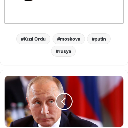
Kızıl Ordu
moskova
putin
rusya
Putin'den
Ermenistan'ı
yıkan
açıklama:
Karabağ
Azerbaycan'ın
ayrılmaz
bir
parçasıdır!