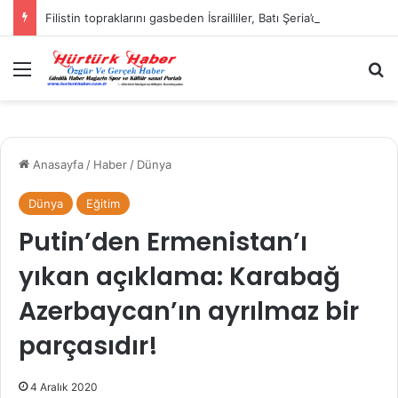
Filistin topraklarını gasbeden İsrailliler, Batı Şeria’da 3 kasabaya saldırdı
Menü
Ar
Anasayfa
/
Haber
/
Dünya
Dünya
Eğitim
Putin’den Ermenistan’ı
yıkan açıklama: Karabağ
Azerbaycan’ın ayrılmaz bir
parçasıdır!
4 Aralık 2020