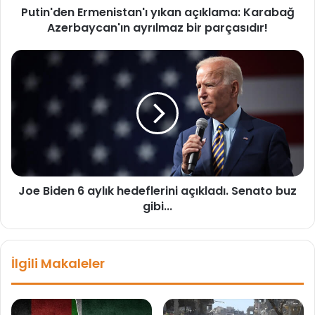
Putin'den Ermenistan'ı yıkan açıklama: Karabağ
Azerbaycan'ın ayrılmaz bir parçasıdır!
Joe
Biden
6
aylık
hedeflerini
açıkladı.
Senato
buz
gibi...
Joe Biden 6 aylık hedeflerini açıkladı. Senato buz
gibi...
İlgili Makaleler