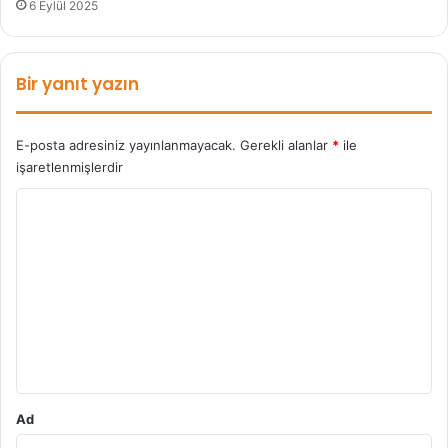
6 Eylül 2025
Bir yanıt yazın
E-posta adresiniz yayınlanmayacak.
Gerekli alanlar
*
ile
işaretlenmişlerdir
Y
o
r
u
m
*
Ad