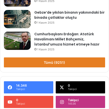
1 Kasım 2025
Gebze’de yıkılan binanın yakınındaki bir
binada çatlaklar oluştu
1 Kasım 2025
Cumhurbaşkanı Erdoğan: Atatürk
Havalimanı Millet Bahçemiz,
İstanbul’umuza hizmet etmeye hazır
1 Kasım 2025
Tümü (9251)
14.346
0
Takipci
Takipci
0
Takipci
Takipci
14536