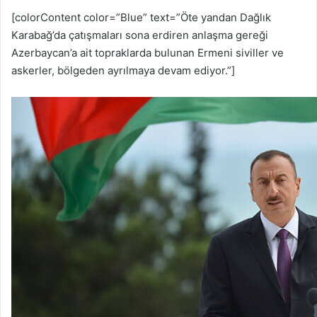
[colorContent color=”Blue” text=”Öte yandan Dağlık
Karabağ’da çatışmaları sona erdiren anlaşma gereği
Azerbaycan’a ait topraklarda bulunan Ermeni siviller ve
askerler, bölgeden ayrılmaya devam ediyor.”]