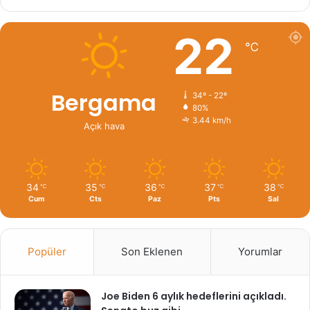
22
℃
Bergama
34º - 22º
80%
3.44 km/h
Açık hava
34
35
36
37
38
℃
℃
℃
℃
℃
Cum
Cts
Paz
Pts
Sal
Popüler
Son Eklenen
Yorumlar
Joe Biden 6 aylık hedeflerini açıkladı.