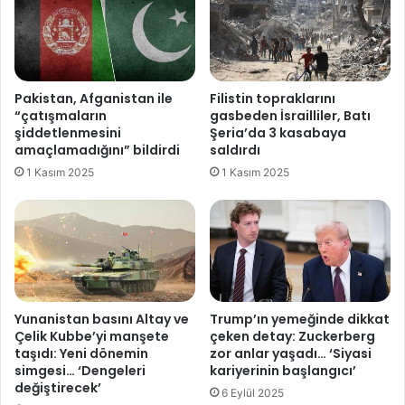
Pakistan, Afganistan ile
Filistin topraklarını
“çatışmaların
gasbeden İsrailliler, Batı
şiddetlenmesini
Şeria’da 3 kasabaya
amaçlamadığını” bildirdi
saldırdı
1 Kasım 2025
1 Kasım 2025
Yunanistan basını Altay ve
Trump’ın yemeğinde dikkat
Çelik Kubbe’yi manşete
çeken detay: Zuckerberg
taşıdı: Yeni dönemin
zor anlar yaşadı… ‘Siyasi
simgesi… ‘Dengeleri
kariyerinin başlangıcı’
değiştirecek’
6 Eylül 2025