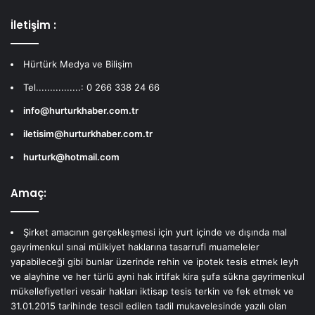
İletişim :
Hürtürk Medya ve Bilişim
Tel................: 0 266 338 24 66
info@hurturkhaber.com.tr
iletisim@hurturkhaber.com.tr
hurturk@hotmail.com
Amaç:
Şirket amacının gerçekleşmesi için yurt içinde ve dışında mal
gayrimenkul sınai mülkiyet haklarına tasarrufi muameleler
yapabileceği gibi bunlar üzerinde rehin ve ipotek tesis etmek leyh
ve alayhine ve her türlü ayni hak irtifak kira şufa sükna gayrimenkul
mükellefiyetleri vesair hakları iktisap tesis terkin ve fek etmek ve
31.01.2015 tarihinde tescil edilen tadil mukavelesinde yazılı olan