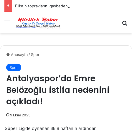
Filistin topraklarını gasbeden İsrailliler, Batı Şeria’da 3 kasabaya saldırdı
Menü
A
Anasayfa
/
Spor
Spor
Antalyaspor’da Emre
Belözoğlu istifa nedenini
açıkladı!
9 Ekim 2025
Süper Lig’de oynanan ilk 8 haftanın ardından