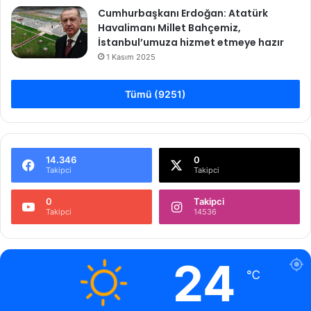
Cumhurbaşkanı Erdoğan: Atatürk
Havalimanı Millet Bahçemiz,
İstanbul’umuza hizmet etmeye hazır
1 Kasım 2025
Tümü (9251)
14.346
0
Takipci
Takipci
0
Takipci
Takipci
14536
24
℃