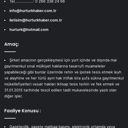
Tel................: 0 266 338 24 66
info@hurturkhaber.com.tr
iletisim@hurturkhaber.com.tr
hurturk@hotmail.com
Amaç:
Şirket amacının gerçekleşmesi için yurt içinde ve dışında mal
gayrimenkul sınai mülkiyet haklarına tasarrufi muameleler
yapabileceği gibi bunlar üzerinde rehin ve ipotek tesis etmek leyh
ve alayhine ve her türlü ayni hak irtifak kira şufa sükna gayrimenkul
mükellefiyetleri vesair hakları iktisap tesis terkin ve fek etmek ve
31.01.2015 tarihinde tescil edilen tadil mukavelesinde yazılı olan
diğer işler.
Faaliye Konusu :
Gazetecilik, gazete matbaa basımı, elektronik ortamda veya