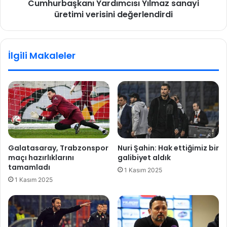
n
Cumhurbaşkanı Yardımcısı Yılmaz sanayi
k
d
üretimi verisini değerlendirdi
a
a
n
n
ı
p
Y
İlgili Makaleler
e
a
ş
r
p
d
e
ı
ş
m
e
c
a
ı
ç
s
ı
ı
Galatasaray, Trabzonspor
Nuri Şahin: Hak ettiğimiz bir
k
Y
maçı hazırlıklarını
galibiyet aldık
l
ı
tamamladı
1 Kasım 2025
a
l
1 Kasım 2025
m
m
a
a
l
z
a
s
r
a