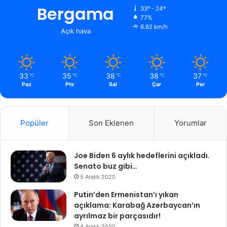
Bergama
33º - 24º
77%
6.82 km/h
Açık hava
33
35
38
38
37
℃
℃
℃
℃
℃
Paz
Pts
Sal
Çar
Per
Popüler
Son Eklenen
Yorumlar
Joe Biden 6 aylık hedeflerini açıkladı.
Senato buz gibi…
5 Aralık 2020
Putin’den Ermenistan’ı yıkan
açıklama: Karabağ Azerbaycan’ın
ayrılmaz bir parçasıdır!
4 Aralık 2020