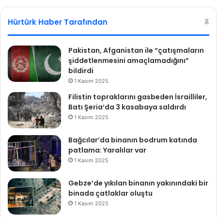
r
ğ
sit
bo
g
e
esi
ok
Hürtürk Haber Tarafından
u
r
s
l
u
e
Pakistan, Afganistan ile “çatışmaların
n
şiddetlenmesini amaçlamadığını”
d
bildirdi
i
1 Kasım 2025
r
Filistin topraklarını gasbeden İsrailliler,
d
Batı Şeria’da 3 kasabaya saldırdı
i
1 Kasım 2025
Bağcılar’da binanın bodrum katında
patlama: Yaralılar var
1 Kasım 2025
Gebze’de yıkılan binanın yakınındaki bir
binada çatlaklar oluştu
1 Kasım 2025