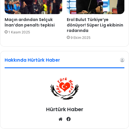
!
n
'
a
B
y
Maçın ardından Selçuk
Erol Bulut Türkiye’ye
a
i
İnan’dan penaltı tepkisi
dönüyor! Süper Lig ekibinin
ğ
ü
radarında
1 Kasım 2025
ı
r
9 Ekim 2025
m
e
s
t
ı
i
z
Hakkında Hürtürk Haber
m
F
i
i
v
l
e
i
r
s
i
t
s
i
i
n
Hürtürk Haber
n
'
i
We
Fa
v
d
b
ce
u
e