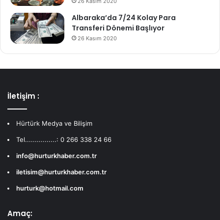
26 Kasım 2020
Albaraka’da 7/24 Kolay Para
Transferi Dönemi Başlıyor
26 Kasım 2020
İletişim :
Hürtürk Medya ve Bilişim
Tel................: 0 266 338 24 66
info@hurturkhaber.com.tr
iletisim@hurturkhaber.com.tr
hurturk@hotmail.com
Amaç: