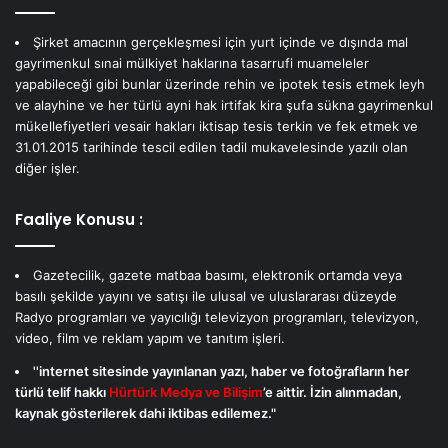
Şirket amacının gerçekleşmesi için yurt içinde ve dışında mal
gayrimenkul sınai mülkiyet haklarına tasarrufi muameleler
yapabileceği gibi bunlar üzerinde rehin ve ipotek tesis etmek leyh
ve alayhine ve her türlü ayni hak irtifak kira şufa sükna gayrimenkul
mükellefiyetleri vesair hakları iktisap tesis terkin ve fek etmek ve
31.01.2015 tarihinde tescil edilen tadil mukavelesinde yazılı olan
diğer işler.
Faaliye Konusu :
Gazetecilik, gazete matbaa basımı, elektronik ortamda veya
basılı şekilde yayını ve satışı ile ulusal ve uluslararası düzeyde
Radyo programları ve yayıcılığı televizyon programları, televizyon,
video, film ve reklam yapım ve tanıtım işleri.
''internet sitesinde yayınlanan yazı, haber ve fotoğrafların her
türlü telif hakkı
Hürtürk Medya ve Bilişim
’e aittir. İzin alınmadan,
kaynak gösterilerek dahi iktibas edilemez."