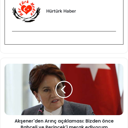
Hürtürk Haber
A
k
ş
e
n
e
r
'
d
Akşener'den Arınç açıklaması: Bizden önce
e
Bahçeli ve Perinçek'i merak ediyorum
n