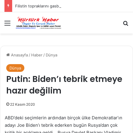
Filistin topraklarını gasbeden İsrailliler, Batı Şeria’da 3 kasabaya saldırdı
Menü
A
Anasayfa
/
Haber
/
Dünya
Dünya
Putin: Biden’ı tebrik etmeye
hazır değilim
22 Kasım 2020
ABD’deki seçimlerin ardından birçok ülke Demokratlar’ın
adayı Joe Biden’ı tebrik ederken bugün Rusya’dan çok
kritik bir açıklama geldi… Rusya Devlet Başkanı Vladimir