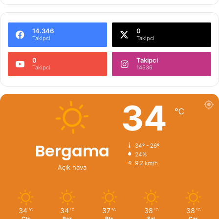
14.346
0
Takipci
Takipci
0
Takipci
Takipci
14536
34
℃
Bergama
34º - 26º
24%
9.2 km/h
Açık hava
34
34
37
38
38
℃
℃
℃
℃
℃
Cts
Paz
Pts
Sal
Çar