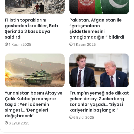
n
a
ö
m
n
i
Filistin topraklarını
Pakistan, Afganistan ile
c
l
gasbeden İsrailliler, Batı
“çatışmaların
e
T
Şeria’da 3 kasabaya
şiddetlenmesini
B
a
saldırdı
amaçlamadığını” bildirdi
a
y
1 Kasım 2025
1 Kasım 2025
h
y
ç
a
e
r
l
'
i
d
v
a
e
n
P
B
Yunanistan basını Altay ve
Trump’ın yemeğinde dikkat
e
ü
Çelik Kubbe’yi manşete
çeken detay: Zuckerberg
r
taşıdı: Yeni dönemin
zor anlar yaşadı… ‘Siyasi
l
simgesi… ‘Dengeleri
kariyerinin başlangıcı’
i
e
değiştirecek’
n
n
6 Eylül 2025
ç
t
6 Eylül 2025
e
A