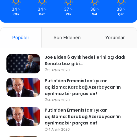
34
34
37
38
38
℃
℃
℃
℃
℃
Cts
Paz
Pts
Sal
Çar
Popüler
Son Eklenen
Yorumlar
Joe Biden 6 aylık hedeflerini açıkladı.
Senato buz gibi…
5 Aralık 2020
Putin’den Ermenistan’ı yıkan
açıklama: Karabağ Azerbaycan’ın
ayrılmaz bir parçasıdır!
4 Aralık 2020
Putin’den Ermenistan’ı yıkan
açıklama: Karabağ Azerbaycan’ın
ayrılmaz bir parçasıdır!
4 Aralık 2020