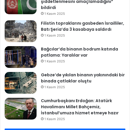
şiddetlenmesini amaçlamadığını”
o
bildirdi
r
1 Kasım 2025
Filistin topraklarını gasbeden İsrailliler,
Batı Şeria’da 3 kasabaya saldırdı
1 Kasım 2025
Bağcılar’da binanın bodrum katında
patlama: Yaralılar var
1 Kasım 2025
Gebze’de yıkılan binanın yakınındaki bir
binada çatlaklar oluştu
1 Kasım 2025
Cumhurbaşkanı Erdoğan: Atatürk
Havalimanı Millet Bahçemiz,
İstanbul’umuza hizmet etmeye hazır
1 Kasım 2025