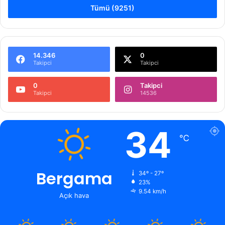
Tümü (9251)
14.346
0
Takipci
Takipci
0
Takipci
Takipci
14536
34
℃
Bergama
34º - 27º
23%
9.54 km/h
Açık hava