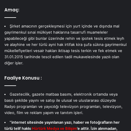
Amaç:
Şirket amacının gerçekleşmesi için yurt içinde ve dışında mal
gayrimenkul sınai mülkiyet haklarına tasarrufi muameleler
yapabileceği gibi bunlar üzerinde rehin ve ipotek tesis etmek leyh
ve alayhine ve her türlü ayni hak irtifak kira şufa sükna gayrimenkul
mükellefiyetleri vesair hakları iktisap tesis terkin ve fek etmek ve
31.01.2015 tarihinde tescil edilen tadil mukavelesinde yazılı olan
diğer işler.
Faaliye Konusu :
Gazetecilik, gazete matbaa basımı, elektronik ortamda veya
basılı şekilde yayını ve satışı ile ulusal ve uluslararası düzeyde
Radyo programları ve yayıcılığı televizyon programları, televizyon,
video, film ve reklam yapım ve tanıtım işleri.
''internet sitesinde yayınlanan yazı, haber ve fotoğrafların her
türlü telif hakkı
Hürtürk Medya ve Bilişim
’e aittir. İzin alınmadan,