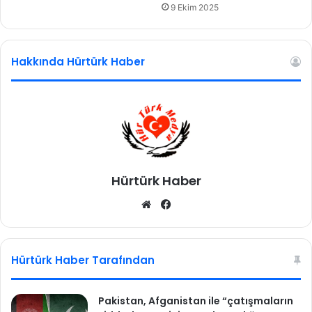
M
9 Ekim 2025
i
c
h
Hakkında Hürtürk Haber
a
e
l
S
e
r
i
ı
Hürtürk Haber
s
r
We
Fa
a
b
ce
r
ı
sit
bo
s
esi
ok
Hürtürk Haber Tarafından
ü
r
ü
Pakistan, Afganistan ile “çatışmaların
y