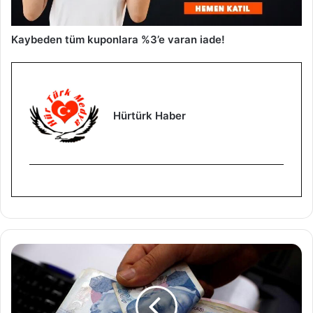
Kaybeden tüm kuponlara %3’e varan iade!
Hürtürk Haber
E
m
e
k
l