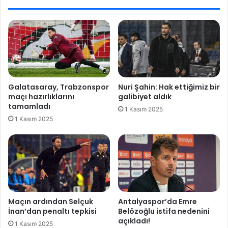
l
r
a
i
r
|
d
G
i
a
k
l
k
a
a
t
Galatasaray, Trabzonspor
Nuri Şahin: Hak ettiğimiz bir
t
a
maçı hazırlıklarını
galibiyet aldık
!
s
tamamladı
1 Kasım 2025
K
a
1 Kasım 2025
e
r
s
a
i
y
n
'
t
d
i
a
.
J
.
e
Maçın ardından Selçuk
Antalyaspor’da Emre
.
a
İnan’dan penaltı tepkisi
Belözoğlu istifa nedenini
n
açıkladı!
1 Kasım 2025