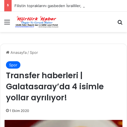
Filistin topraklarını gasbeden İsrailliler, Batı Şeria’da 3 kasabaya saldırdı
Menü
A
Anasayfa
/
Spor
Spor
Transfer haberleri |
Galatasaray’da 4 isimle
yollar ayrılıyor!
1 Ekim 2020