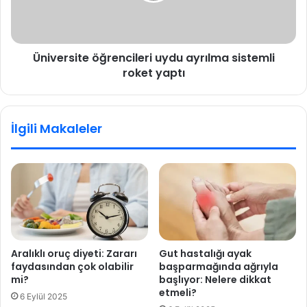
s
i
t
Üniversite öğrencileri uydu ayrılma sistemli
e
roket yaptı
ö
ğ
r
e
İlgili Makaleler
n
c
i
l
e
r
i
u
y
Aralıklı oruç diyeti: Zararı
Gut hastalığı ayak
d
faydasından çok olabilir
başparmağında ağrıyla
u
mi?
başlıyor: Nelere dikkat
a
etmeli?
6 Eylül 2025
y