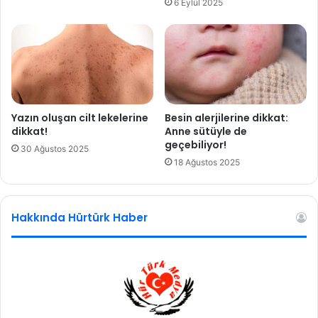
6 Eylül 2025
r
ı
l
m
a
s
i
s
Yazın oluşan cilt lekelerine
Besin alerjilerine dikkat:
t
dikkat!
Anne sütüyle de
geçebiliyor!
e
30 Ağustos 2025
m
18 Ağustos 2025
l
i
r
Hakkında Hürtürk Haber
o
k
e
t
y
a
p