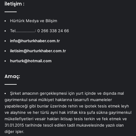
İletişim :
Hürtürk Medya ve Bilişim
Tel................: 0 266 338 24 66
info@hurturkhaber.com.tr
iletisim@hurturkhaber.com.tr
hurturk@hotmail.com
Amaç:
Şirket amacının gerçekleşmesi için yurt içinde ve dışında mal
gayrimenkul sınai mülkiyet haklarına tasarrufi muameleler
yapabileceği gibi bunlar üzerinde rehin ve ipotek tesis etmek leyh
ve alayhine ve her türlü ayni hak irtifak kira şufa sükna gayrimenkul
mükellefiyetleri vesair hakları iktisap tesis terkin ve fek etmek ve
31.01.2015 tarihinde tescil edilen tadil mukavelesinde yazılı olan
diğer işler.