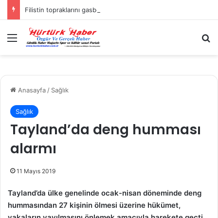
Filistin topraklarını gasbeden İsrailliler, Batı Şeria’da 3 kasabaya saldırdı
Menü
A
Anasayfa
/
Sağlık
Sağlık
Tayland’da deng humması
alarmı
11 Mayıs 2019
Tayland’da ülke genelinde ocak-nisan döneminde deng
hummasından 27 kişinin ölmesi üzerine hükümet,
vakaların yayılmasını önlemek amacıyla harekete geçti.