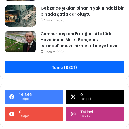
Gebze’de yıkılan binanın yakınındaki bir
binada çatlaklar oluştu
1 Kasım 2025
Cumhurbaşkanı Erdoğan: Atatürk
Havalimanı Millet Bahçemiz,
İstanbul’umuza hizmet etmeye hazır
1 Kasım 2025
Tümü (9251)
14.346
0
Takipci
Takipci
0
Takipci
Takipci
14536