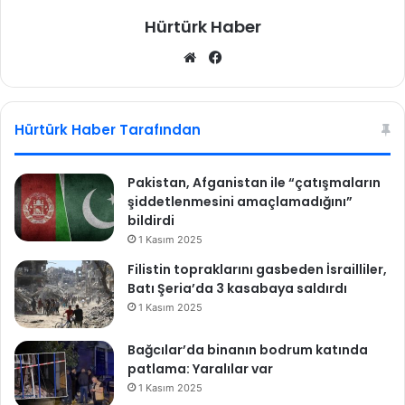
t
Hürtürk Haber
ı
We
Fa
b
ce
sit
bo
esi
ok
Hürtürk Haber Tarafından
Pakistan, Afganistan ile “çatışmaların
şiddetlenmesini amaçlamadığını”
bildirdi
1 Kasım 2025
Filistin topraklarını gasbeden İsrailliler,
Batı Şeria’da 3 kasabaya saldırdı
1 Kasım 2025
Bağcılar’da binanın bodrum katında
patlama: Yaralılar var
1 Kasım 2025