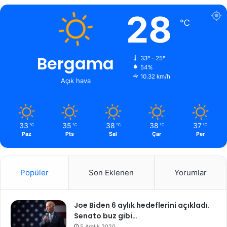
28
℃
Bergama
33º - 25º
54%
10.32 km/h
Açık hava
33
35
38
38
37
℃
℃
℃
℃
℃
Paz
Pts
Sal
Çar
Per
Popüler
Son Eklenen
Yorumlar
Joe Biden 6 aylık hedeflerini açıkladı.
Senato buz gibi…
5 Aralık 2020