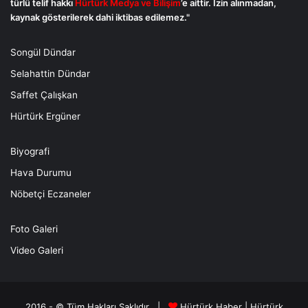
türlü telif hakkı
Hürtürk Medya ve Bilişim
’e aittir. İzin alınmadan,
kaynak gösterilerek dahi iktibas edilemez."
Songül Dündar
Selahattin Dündar
Saffet Çalışkan
Hürtürk Ergüner
Biyografi
Hava Durumu
Nöbetçi Eczaneler
Foto Galeri
Video Galeri
2016 - © Tüm Hakları Saklıdır |
Hürtürk Haber
|
Hürtürk