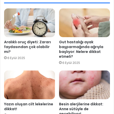
l
s
ı
a
ğ
ğ
a
l
Z
ı
e
k
m
t
i
e
Aralıklı oruç diyeti: Zararı
Gut hastalığı ayak
n
k
faydasından çok olabilir
başparmağında ağrıyla
H
n
mi?
başlıyor: Nelere dikkat
a
o
etmeli?
6 Eylül 2025
z
l
6 Eylül 2025
ı
o
r
j
l
i
ı
l
y
e
o
r
r
i
n
Yazın oluşan cilt lekelerine
Besin alerjilerine dikkat:
i
dikkat!
Anne sütüyle de
geçebiliyor!
d