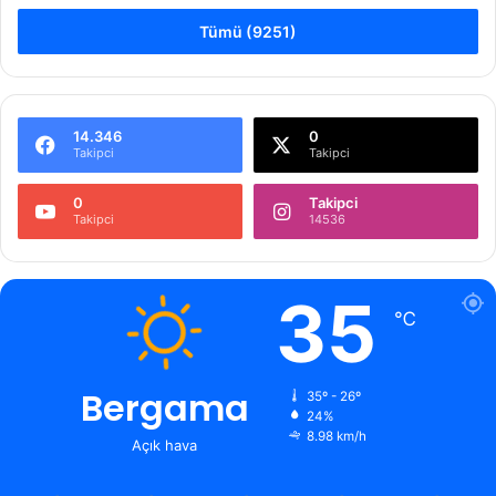
Tümü (9251)
14.346
0
Takipci
Takipci
0
Takipci
Takipci
14536
35
℃
Bergama
35º - 26º
24%
8.98 km/h
Açık hava