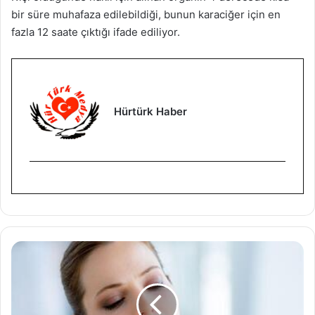
bir süre muhafaza edilebildiği, bunun karaciğer için en
fazla 12 saate çıktığı ifade ediliyor.
Hürtürk Haber
K
a
p
a
l