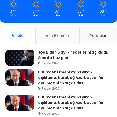
34
34
37
38
38
℃
℃
℃
℃
℃
Cts
Paz
Pts
Sal
Çar
Popüler
Son Eklenen
Yorumlar
Joe Biden 6 aylık hedeflerini açıkladı.
Senato buz gibi…
5 Aralık 2020
Putin’den Ermenistan’ı yıkan
açıklama: Karabağ Azerbaycan’ın
ayrılmaz bir parçasıdır!
4 Aralık 2020
Putin’den Ermenistan’ı yıkan
açıklama: Karabağ Azerbaycan’ın
ayrılmaz bir parçasıdır!
4 Aralık 2020