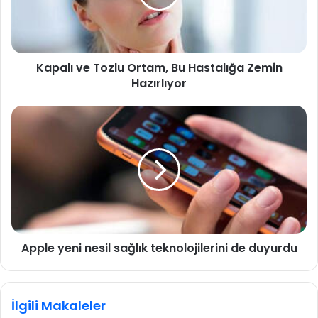
ı
v
e
T
Kapalı ve Tozlu Ortam, Bu Hastalığa Zemin
o
Hazırlıyor
z
l
u
A
O
p
r
p
t
l
a
e
m
y
,
e
B
n
u
i
H
Apple yeni nesil sağlık teknolojilerini de duyurdu
n
a
e
s
s
t
i
İlgili Makaleler
a
l