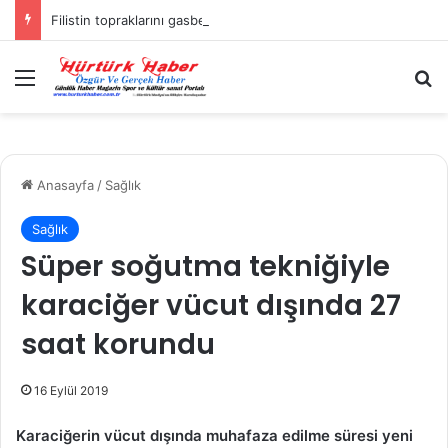
Filistin topraklarını gasbeden İsrailliler, Batı Şeria’da 3 kasabaya saldırdı
Menü
A
Anasayfa
/
Sağlık
Sağlık
Süper soğutma tekniğiyle
karaciğer vücut dışında 27
saat korundu
16 Eylül 2019
Karaciğerin vücut dışında muhafaza edilme süresi yeni