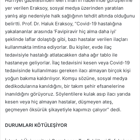
Hürriyet gazetesinden Mert İnan’ın haberinde görüşlerine
yer verilen Eraksoy, sosyal medya üzerinden yaratılan
yanlış algı nedeniyle halk sağlığının tehdit altında olduğunu
belirtti. Prof. Dr. Haluk Eraksoy, “Covid-19 hastalığına
yakalananlar arasında ‘Favipiravir hiç alma daha iyi’
şeklinde laflar dolaştığı gibi, bazı hastalar verilen ilaçları
kullanmakta imtina ediyorlar. Bu kişiler, evde ilaç
tedavisiyle hastalığı atlatacakken daha ağır tablo ile
hastaneye geliyorlar. İlaç tedavisini kesen veya Covid-19
tedavisinde kullanılması gereken ilacı almayan birçok kişi
yoğun bakıma kaldırılıyor. Komşu sözüne, sosyal medya
dedikodularına kanıldığını, bir takım şehir efsanelerine
inanıldığını görüyoruz. Söylentilere kulak asıp ilacı yarıda
kesen veya hiç almayan hastalar, düşmeyen ateş,
geçmeyen öksürük şikayetiyle kapımızı çalıyor” dedi.
DURUMLARI KÖTÜLEŞİYOR