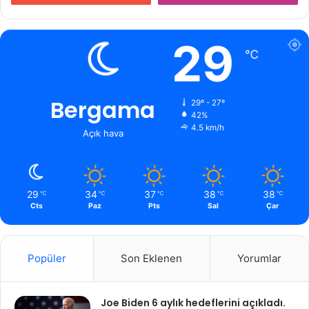
29
℃
Bergama
29º - 27º
42%
4.5 km/h
Açık hava
29
34
37
38
38
℃
℃
℃
℃
℃
Cts
Paz
Pts
Sal
Çar
Popüler
Son Eklenen
Yorumlar
Joe Biden 6 aylık hedeflerini açıkladı.