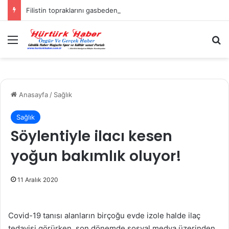
Filistin topraklarını gasbeden İsrailliler, Batı Şeria’da 3 kasabaya saldırdı
Menü
A
Anasayfa
/
Sağlık
Sağlık
Söylentiyle ilacı kesen
yoğun bakımlık oluyor!
11 Aralık 2020
Covid-19 tanısı alanların birçoğu evde izole halde ilaç
tedavisi görürken, son dönemde sosyal medya üzerinden