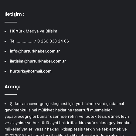
İletişim :
Hürtürk Medya ve Bilişim
Tel................: 0 266 338 24 66
info@hurturkhaber.com.tr
iletisim@hurturkhaber.com.tr
hurturk@hotmail.com
Amaç:
Şirket amacının gerçekleşmesi için yurt içinde ve dışında mal
gayrimenkul sınai mülkiyet haklarına tasarrufi muameleler
yapabileceği gibi bunlar üzerinde rehin ve ipotek tesis etmek leyh
ve alayhine ve her türlü ayni hak irtifak kira şufa sükna gayrimenkul
mükellefiyetleri vesair hakları iktisap tesis terkin ve fek etmek ve
31.01.2015 tarihinde tescil edilen tadil mukavelesinde yazılı olan