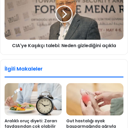
e
A
'
'
d
y
e
e
n
K
e
a
z
ş
CIA'ye Kaşıkçı talebi: Neden gizlediğini açıkla
a
ı
m
k
a
ç
n
ı
İlgili Makaleler
k
t
u
a
l
l
l
e
a
b
n
i
ı
:
m
N
a
e
Aralıklı oruç diyeti: Zararı
Gut hastalığı ayak
g
d
faydasından çok olabilir
başparmağında ağrıyla