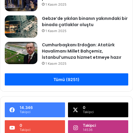
1 Kasım 2025
Gebze’de yıkılan binanın yakınındaki bir
binada çatlaklar oluştu
1 Kasım 2025
Cumhurbaşkanı Erdoğan: Atatürk
Havalimanı Millet Bahçemiz,
İstanbul’umuza hizmet etmeye hazır
1 Kasım 2025
Tümü (9251)
14.346
0
Takipci
Takipci
0
Takipci
Takipci
14536