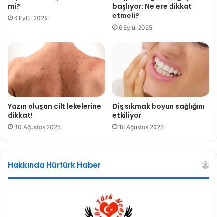
i
e
mi?
başlıyor: Nelere dikkat
r
n
etmeli?
6 Eylül 2025
e
g
6 Eylül 2025
c
i
e
z
k
l
?
e
d
i
ğ
i
Yazın oluşan cilt lekelerine
Diş sıkmak boyun sağlığını
n
dikkat!
etkiliyor
i
30 Ağustos 2025
18 Ağustos 2025
a
ç
ı
Hakkında Hürtürk Haber
k
l
a