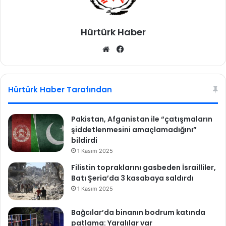
Hürtürk Haber
We
Fa
b
ce
sit
bo
esi
ok
Hürtürk Haber Tarafından
Pakistan, Afganistan ile “çatışmaların
şiddetlenmesini amaçlamadığını”
bildirdi
1 Kasım 2025
Filistin topraklarını gasbeden İsrailliler,
Batı Şeria’da 3 kasabaya saldırdı
1 Kasım 2025
Bağcılar’da binanın bodrum katında
patlama: Yaralılar var