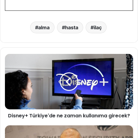
alma
hasta
ilaç
D
i
s
n
e
y
+
T
ü
Disney+ Türkiye'de ne zaman kullanıma girecek?
r
k
i
C
y
I