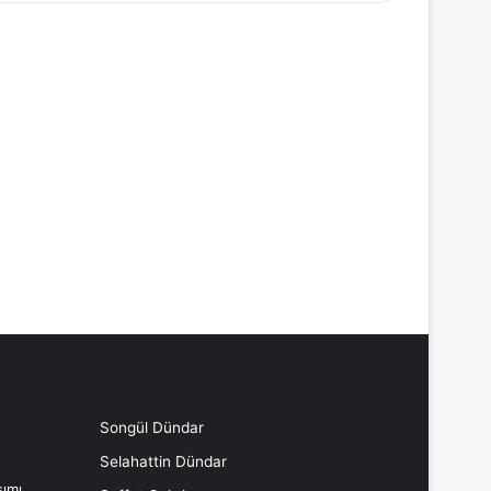
Songül Dündar
Selahattin Dündar
ımı,