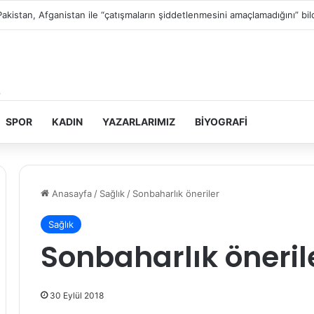
Filistin topraklarını gasbeden İsrailliler, Batı Şeria’da 3 kasabaya saldırdı
SPOR
KADIN
YAZARLARIMIZ
BIYOGRAFI
Anasayfa
/
Sağlık
/
Sonbaharlık öneriler
Sağlık
Sonbaharlık öneril
30 Eylül 2018