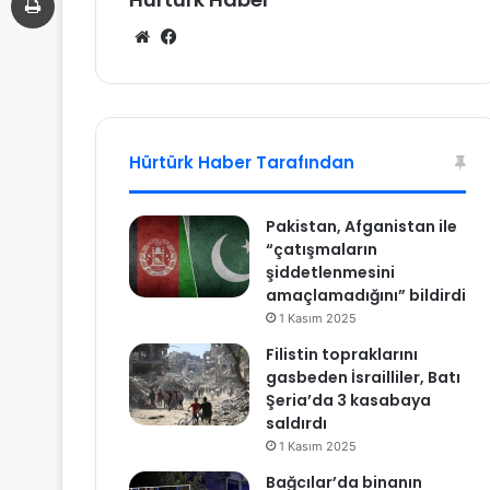
We
Fa
b
ce
sit
bo
esi
ok
Hürtürk Haber Tarafından
Pakistan, Afganistan ile
“çatışmaların
şiddetlenmesini
amaçlamadığını” bildirdi
1 Kasım 2025
Filistin topraklarını
gasbeden İsrailliler, Batı
Şeria’da 3 kasabaya
saldırdı
1 Kasım 2025
Bağcılar’da binanın