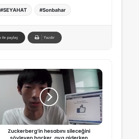
SEYAHAT
Sonbahar
 ile paylaş
Yazdır
Zuckerberg’in hesabını sileceğini
söyleyen hacker, ava giderken