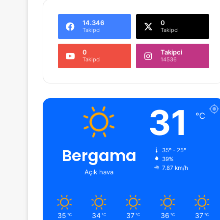
14.346
0
Takipci
Takipci
0
Takipci
Takipci
14536
31
℃
Bergama
35º - 25º
39%
7.87 km/h
Açık hava
35
34
37
36
37
℃
℃
℃
℃
℃