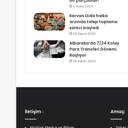
bir parçasıdır!
4 Aralık 2020
Kervan Gıda halka
arzında talep toplama
süreci başladı
26 Kasım 2020
Albaraka’da 7/24 Kolay
Para Transferi Dönemi
Başlıyor
26 Kasım 2020
İletişim :
Amaç:
Hürtürk Medya ve Bilişim
Şirket