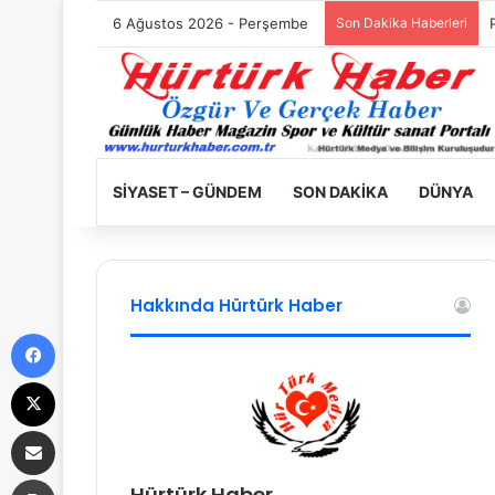
6 Ağustos 2026 - Perşembe
Son Dakika Haberleri
SIYASET – GÜNDEM
SON DAKIKA
DÜNYA
Hakkında Hürtürk Haber
Facebook
X
E-Posta ile paylaş
Yazdır
Hürtürk Haber