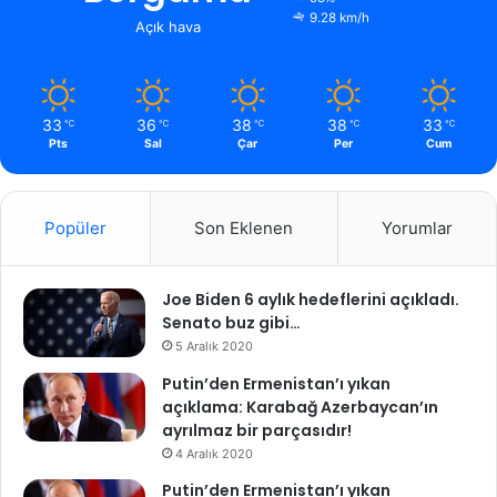
9.28 km/h
Açık hava
33
36
38
38
33
℃
℃
℃
℃
℃
Pts
Sal
Çar
Per
Cum
Popüler
Son Eklenen
Yorumlar
Joe Biden 6 aylık hedeflerini açıkladı.
Senato buz gibi…
5 Aralık 2020
Putin’den Ermenistan’ı yıkan
açıklama: Karabağ Azerbaycan’ın
ayrılmaz bir parçasıdır!
4 Aralık 2020
Putin’den Ermenistan’ı yıkan