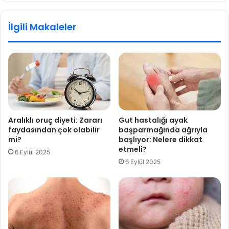
ı
!
l
E
İlgili Makaleler
ı
k
n
m
d
e
a
ğ
a
i
r
n
t
i
t
ç
ı
i
Aralıklı oruç diyeti: Zararı
Gut hastalığı ayak
n
faydasından çok olabilir
başparmağında ağrıyla
d
mi?
başlıyor: Nelere dikkat
e
etmeli?
6 Eylül 2025
n
6 Eylül 2025
ç
ı
k
t
ı