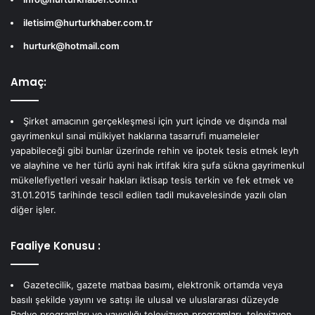
iletisim@hurturkhaber.com.tr
hurturk@hotmail.com
Amaç:
Şirket amacının gerçekleşmesi için yurt içinde ve dışında mal
gayrimenkul sınai mülkiyet haklarına tasarrufi muameleler
yapabileceği gibi bunlar üzerinde rehin ve ipotek tesis etmek leyh
ve alayhine ve her türlü ayni hak irtifak kira şufa sükna gayrimenkul
mükellefiyetleri vesair hakları iktisap tesis terkin ve fek etmek ve
31.01.2015 tarihinde tescil edilen tadil mukavelesinde yazılı olan
diğer işler.
Faaliye Konusu :
Gazetecilik, gazete matbaa basımı, elektronik ortamda veya
basılı şekilde yayını ve satışı ile ulusal ve uluslararası düzeyde
Radyo programları ve yayıcılığı televizyon programları, televizyon,