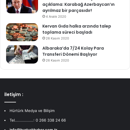
açıklama: Karabağ Azerbaycan’ın
ayrılmaz bir parçasıdır!
4 Aralık 2020
Kervan Gıda halka arzında talep
toplama süreci başladı
26 Kasım 2020
Albaraka’da 7/24 Kolay Para
Transferi Dönemi Başlıyor
26 Kasım 2020
İletişim :
Hürtürk Medya ve Bilişim
Tel................: 0 266 338 24 66
info@hurturkhaber.com.tr