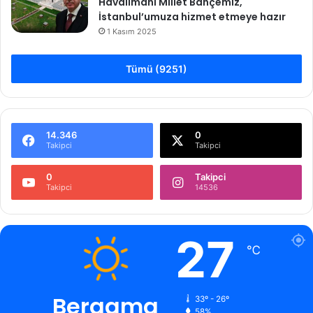
Havalimanı Millet Bahçemiz,
İstanbul’umuza hizmet etmeye hazır
1 Kasım 2025
Tümü (9251)
14.346
0
Takipci
Takipci
0
Takipci
Takipci
14536
27
℃
Bergama
33º - 26º
58%