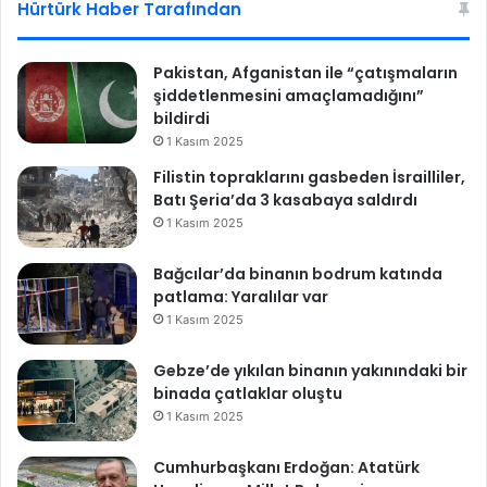
esi
ok
Hürtürk Haber Tarafından
Pakistan, Afganistan ile “çatışmaların
şiddetlenmesini amaçlamadığını”
bildirdi
1 Kasım 2025
Filistin topraklarını gasbeden İsrailliler,
Batı Şeria’da 3 kasabaya saldırdı
1 Kasım 2025
Bağcılar’da binanın bodrum katında
patlama: Yaralılar var
1 Kasım 2025
Gebze’de yıkılan binanın yakınındaki bir
binada çatlaklar oluştu
1 Kasım 2025
Cumhurbaşkanı Erdoğan: Atatürk