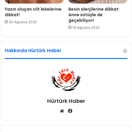
Yazın oluşan cilt lekelerine
Besin alerjilerine dikkat:
dikkat!
Anne sütüyle de
geçebiliyor!
30 Ağustos 2025
18 Ağustos 2025
Hakkında Hürtürk Haber
Hürtürk Haber
We
Fa
b
ce
sit
bo