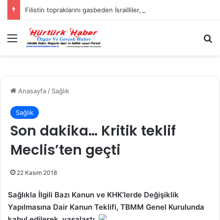
Filistin topraklarını gasbeden İsrailliler, Batı Şeria’da 3 kasabaya saldırdı
Menü
A
Anasayfa
/
Sağlık
Sağlık
Son dakika… Kritik teklif
Meclis’ten geçti
22 Kasım 2018
Sağlıkla İlgili Bazı Kanun ve KHK’lerde Değişiklik
Yapılmasına Dair Kanun Teklifi, TBMM Genel Kurulunda
kabul edilerek, yasalaştı.