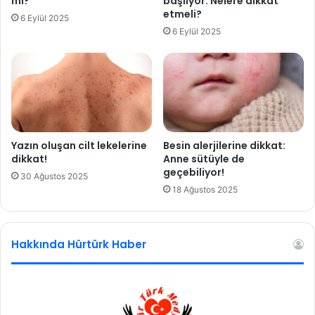
mi?
başlıyor: Nelere dikkat
d
e
etmeli?
6 Eylül 2025
a
ş
6 Eylül 2025
n
o
o
k
k
u
y
o
r
!
Yazın oluşan cilt lekelerine
Besin alerjilerine dikkat:
dikkat!
Anne sütüyle de
geçebiliyor!
30 Ağustos 2025
18 Ağustos 2025
Hakkında Hürtürk Haber