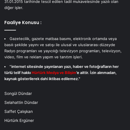
31.01.2015 tarihinde tescil edilen tadil mukavelesinde yazılı olan
diğer işler.
Faaliye Konusu :
Gazetecilik, gazete matbaa basımı, elektronik ortamda veya
basılı şekilde yayını ve satışı ile ulusal ve uluslararası düzeyde
Radyo programları ve yayıcılığı televizyon programları, televizyon,
video, film ve reklam yapım ve tanıtım işleri.
''internet sitesinde yayınlanan yazı, haber ve fotoğrafların her
türlü telif hakkı
Hürtürk Medya ve Bilişim
’e aittir. İzin alınmadan,
kaynak gösterilerek dahi iktibas edilemez."
Songül Dündar
Selahattin Dündar
Saffet Çalışkan
Hürtürk Ergüner