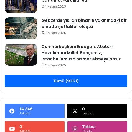
patlama: Yaralılar var
1 Kasım 2025
Gebze’de yıkılan binanın yakınındaki bir
binada çatlaklar oluştu
1 Kasım 2025
Cumhurbaşkanı Erdoğan: Atatürk
Havalimanı Millet Bahçemiz,
İstanbul’umuza hizmet etmeye hazır
1 Kasım 2025
Tümü (9251)
14.346
0
Takipci
Takipci
0
Takipci
Takipci
14536