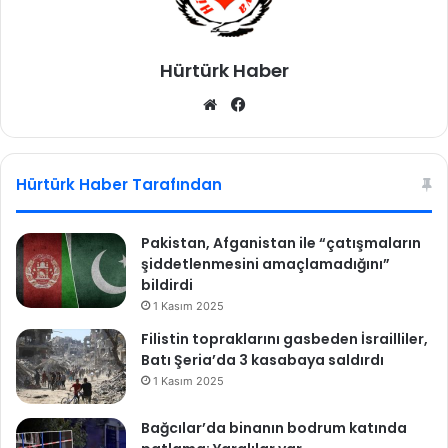
Hürtürk Haber
We
Fa
b
ce
sit
bo
esi
ok
Hürtürk Haber Tarafından
Pakistan, Afganistan ile “çatışmaların
şiddetlenmesini amaçlamadığını”
bildirdi
1 Kasım 2025
Filistin topraklarını gasbeden İsrailliler,
Batı Şeria’da 3 kasabaya saldırdı
1 Kasım 2025
Bağcılar’da binanın bodrum katında