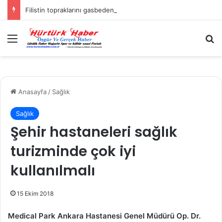
Filistin topraklarını gasbeden İsrailliler, Batı Şeria’da 3 kasabaya saldırdı
Menü
A
Anasayfa
/
Sağlık
Sağlık
Şehir hastaneleri sağlık
turizminde çok iyi
kullanılmalı
15 Ekim 2018
Medical Park Ankara Hastanesi Genel Müdürü Op. Dr.