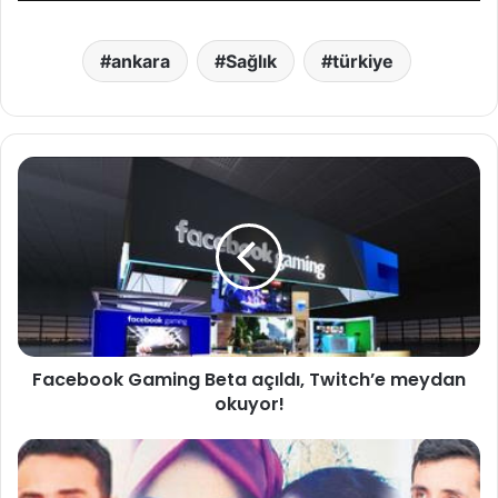
ankara
Sağlık
türkiye
F
a
c
e
b
o
o
k
G
Facebook Gaming Beta açıldı, Twitch’e meydan
a
okuyor!
m
i
n
T
g
e
B
r