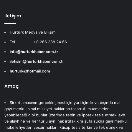
İletişim :
Hürtürk Medya ve Bilişim
Tel................: 0 266 338 24 66
info@hurturkhaber.com.tr
iletisim@hurturkhaber.com.tr
hurturk@hotmail.com
Amaç:
Şirket amacının gerçekleşmesi için yurt içinde ve dışında mal
gayrimenkul sınai mülkiyet haklarına tasarrufi muameleler
yapabileceği gibi bunlar üzerinde rehin ve ipotek tesis etmek leyh
ve alayhine ve her türlü ayni hak irtifak kira şufa sükna gayrimenkul
mükellefiyetleri vesair hakları iktisap tesis terkin ve fek etmek ve