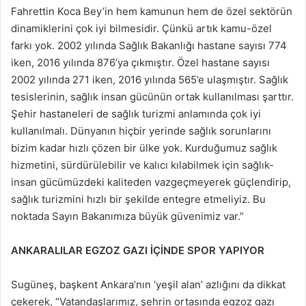
Fahrettin Koca Bey’in hem kamunun hem de özel sektörün
dinamiklerini çok iyi bilmesidir. Çünkü artık kamu-özel
farkı yok. 2002 yılında Sağlık Bakanlığı hastane sayısı 774
iken, 2016 yılında 876’ya çıkmıştır. Özel hastane sayısı
2002 yılında 271 iken, 2016 yılında 565’e ulaşmıştır. Sağlık
tesislerinin, sağlık insan gücünün ortak kullanılması şarttır.
Şehir hastaneleri de sağlık turizmi anlamında çok iyi
kullanılmalı. Dünyanın hiçbir yerinde sağlık sorunlarını
bizim kadar hızlı çözen bir ülke yok. Kurduğumuz sağlık
hizmetini, sürdürülebilir ve kalıcı kılabilmek için sağlık-
insan gücümüzdeki kaliteden vazgeçmeyerek güçlendirip,
sağlık turizmini hızlı bir şekilde entegre etmeliyiz. Bu
noktada Sayın Bakanımıza büyük güvenimiz var.”
ANKARALILAR EGZOZ GAZI İÇİNDE SPOR YAPIYOR
Sugüneş, başkent Ankara’nın ‘yeşil alan’ azlığını da dikkat
çekerek, “Vatandaşlarımız, şehrin ortasında egzoz gazı