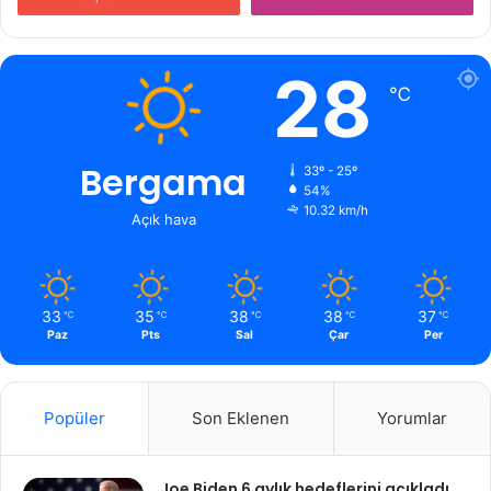
28
℃
Bergama
33º - 25º
54%
10.32 km/h
Açık hava
33
35
38
38
37
℃
℃
℃
℃
℃
Paz
Pts
Sal
Çar
Per
Popüler
Son Eklenen
Yorumlar
Joe Biden 6 aylık hedeflerini açıkladı.