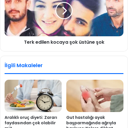
e
k
t
e
a
d
a
i
ç
l
ı
e
l
Terk edilen kocaya şok üstüne şok
n
d
k
ı
o
,
c
İlgili Makaleler
T
a
w
y
i
a
t
ş
c
o
h
k
’
ü
e
s
m
t
Aralıklı oruç diyeti: Zararı
Gut hastalığı ayak
e
ü
faydasından çok olabilir
başparmağında ağrıyla
y
n