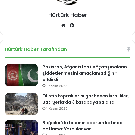
Hürtürk Haber
We
Fa
b
ce
sit
bo
esi
ok
Hürtürk Haber Tarafından
Pakistan, Afganistan ile “çatışmaların
şiddetlenmesini amaçlamadığını”
bildirdi
1 Kasım 2025
Filistin topraklarını gasbeden İsrailliler,
Batı Şeria’da 3 kasabaya saldırdı
1 Kasım 2025
Bağcılar’da binanın bodrum katında
patlama: Yaralılar var