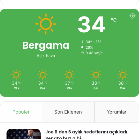
34
℃
Bergama
34º - 26º
26%
8.46 km/h
Açık hava
34
34
37
38
38
℃
℃
℃
℃
℃
Cts
Paz
Pts
Sal
Çar
Popüler
Son Eklenen
Yorumlar
Joe Biden 6 aylık hedeflerini açıkladı.
Senato buz gibi…