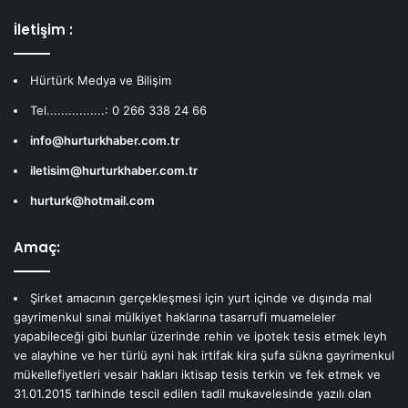
İletişim :
Hürtürk Medya ve Bilişim
Tel................: 0 266 338 24 66
info@hurturkhaber.com.tr
iletisim@hurturkhaber.com.tr
hurturk@hotmail.com
Amaç:
Şirket amacının gerçekleşmesi için yurt içinde ve dışında mal
gayrimenkul sınai mülkiyet haklarına tasarrufi muameleler
yapabileceği gibi bunlar üzerinde rehin ve ipotek tesis etmek leyh
ve alayhine ve her türlü ayni hak irtifak kira şufa sükna gayrimenkul
mükellefiyetleri vesair hakları iktisap tesis terkin ve fek etmek ve
31.01.2015 tarihinde tescil edilen tadil mukavelesinde yazılı olan