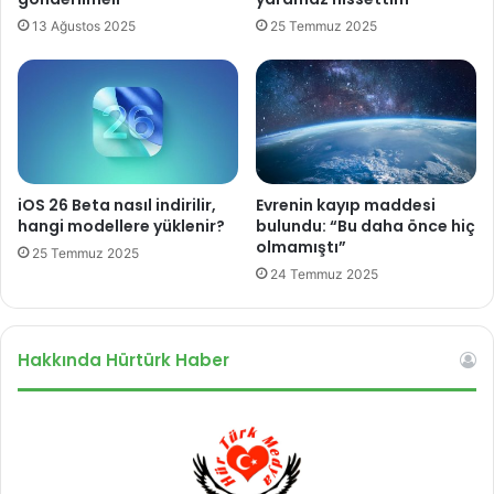
a
13 Ağustos 2025
25 Temmuz 2025
y
ı
n
d
a
!
Y
e
iOS 26 Beta nasıl indirilir,
Evrenin kayıp maddesi
n
hangi modellere yüklenir?
bulundu: “Bu daha önce hiç
i
olmamıştı”
25 Temmuz 2025
n
24 Temmuz 2025
e
l
e
Hakkında Hürtürk Haber
r
v
a
r
?