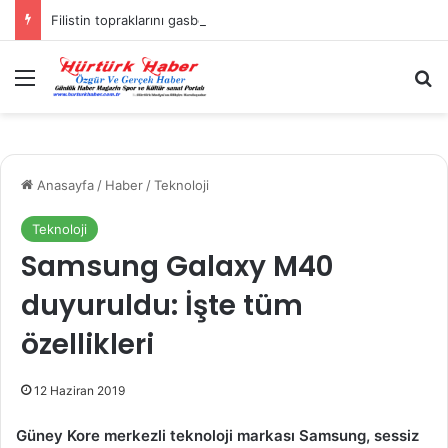
Filistin topraklarını gasbeden İsrailliler, Batı Şeria’da 3 kasabaya saldırdı
Menü
A
Anasayfa
/
Haber
/
Teknoloji
Teknoloji
Samsung Galaxy M40
duyuruldu: İşte tüm
özellikleri
12 Haziran 2019
Güney Kore merkezli teknoloji markası Samsung, sessiz