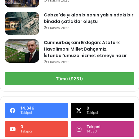
1 Kasım 2025
Gebze’de yıkılan binanın yakınındaki bir
binada çatlaklar oluştu
1 Kasım 2025
Cumhurbaşkanı Erdoğan: Atatürk
Havalimanı Millet Bahçemiz,
İstanbul’umuza hizmet etmeye hazır
1 Kasım 2025
Tümü (9251)
14.346
0
Takipci
Takipci
0
Takipci
Takipci
14536