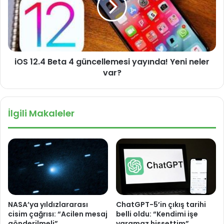
u
2
a
.
w
4
e
B
i
e
iOS 12.4 Beta 4 güncellemesi yayında! Yeni neler
M
t
a
var?
a
t
4
e
g
3
ü
İlgili Makaleler
0
n
P
c
r
e
o
l
l
e
m
e
s
NASA’ya yıldızlararası
ChatGPT-5’in çıkış tarihi
i
cisim çağrısı: “Acilen mesaj
belli oldu: “Kendimi işe
y
gönderilmeli”
yaramaz hissettim”