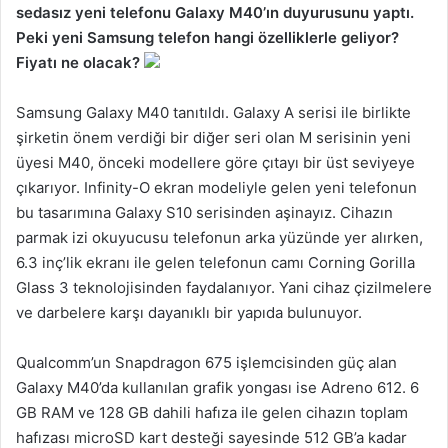
sedasız yeni telefonu Galaxy M40’ın duyurusunu yaptı.
Peki yeni Samsung telefon hangi özelliklerle geliyor?
Fiyatı ne olacak?
Samsung Galaxy M40 tanıtıldı. Galaxy A serisi ile birlikte
şirketin önem verdiği bir diğer seri olan M serisinin yeni
üyesi M40, önceki modellere göre çıtayı bir üst seviyeye
çıkarıyor. Infinity-O ekran modeliyle gelen yeni telefonun
bu tasarımına Galaxy S10 serisinden aşinayız. Cihazın
parmak izi okuyucusu telefonun arka yüzünde yer alırken,
6.3 inç’lik ekranı ile gelen telefonun camı Corning Gorilla
Glass 3 teknolojisinden faydalanıyor. Yani cihaz çizilmelere
ve darbelere karşı dayanıklı bir yapıda bulunuyor.
Qualcomm’un Snapdragon 675 işlemcisinden güç alan
Galaxy M40’da kullanılan grafik yongası ise Adreno 612. 6
GB RAM ve 128 GB dahili hafıza ile gelen cihazın toplam
hafızası microSD kart desteği sayesinde 512 GB’a kadar