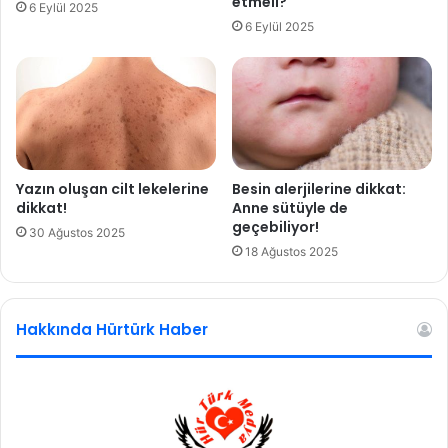
etmeli?
6 Eylül 2025
d
n
6 Eylül 2025
e
d
g
e
e
ğ
t
i
i
l
r
d
i
i
l
r
Yazın oluşan cilt lekelerine
Besin alerjilerine dikkat:
d
dikkat!
Anne sütüyle de
i
geçebiliyor!
30 Ağustos 2025
18 Ağustos 2025
Hakkında Hürtürk Haber