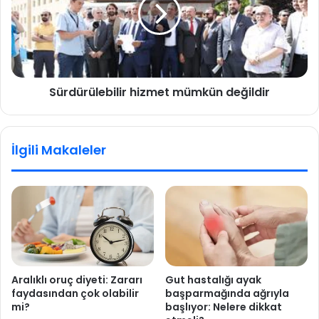
d
o
ü
l
r
d
ü
u
l
.
e
.
Sürdürülebilir hizmet mümkün değildir
b
.
i
H
l
a
i
İlgili Makaleler
s
r
t
h
a
i
n
z
e
m
y
e
e
t
b
m
u
ü
Aralıklı oruç diyeti: Zararı
Gut hastalığı ayak
h
m
faydasından çok olabilir
başparmağında ağrıyla
a
k
mi?
başlıyor: Nelere dikkat
l
ü