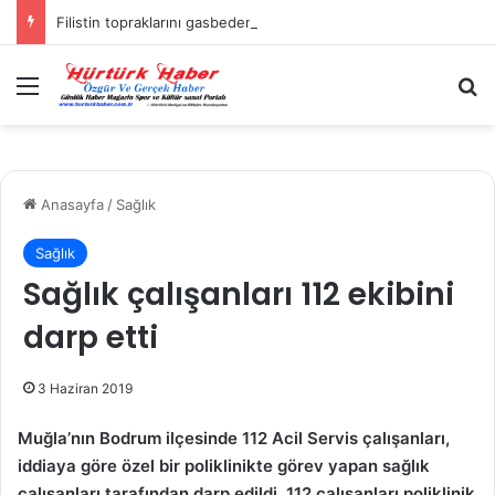
Filistin topraklarını gasbeden İsrailliler, Batı Şeria’da 3 kasabaya saldırdı
Menü
A
Anasayfa
/
Sağlık
Sağlık
Sağlık çalışanları 112 ekibini
darp etti
3 Haziran 2019
Muğla’nın Bodrum ilçesinde 112 Acil Servis çalışanları,
iddiaya göre özel bir poliklinikte görev yapan sağlık
çalışanları tarafından darp edildi. 112 çalışanları poliklinik