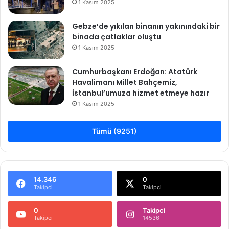
1 Kasım 2025
Gebze’de yıkılan binanın yakınındaki bir
binada çatlaklar oluştu
1 Kasım 2025
Cumhurbaşkanı Erdoğan: Atatürk
Havalimanı Millet Bahçemiz,
İstanbul’umuza hizmet etmeye hazır
1 Kasım 2025
Tümü (9251)
14.346
0
Takipci
Takipci
0
Takipci
Takipci
14536