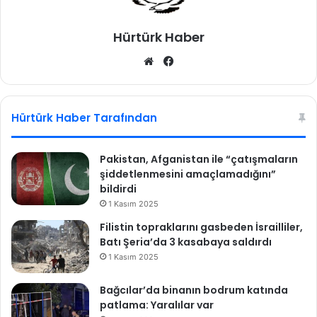
Hürtürk Haber
We
Fa
b
ce
sit
bo
esi
ok
Hürtürk Haber Tarafından
Pakistan, Afganistan ile “çatışmaların
şiddetlenmesini amaçlamadığını”
bildirdi
1 Kasım 2025
Filistin topraklarını gasbeden İsrailliler,
Batı Şeria’da 3 kasabaya saldırdı
1 Kasım 2025
Bağcılar’da binanın bodrum katında
patlama: Yaralılar var