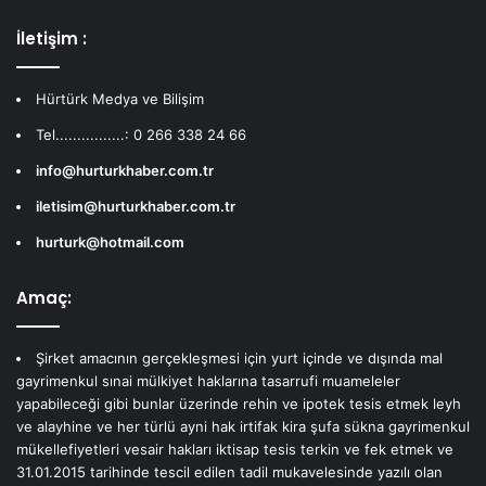
İletişim :
Hürtürk Medya ve Bilişim
Tel................: 0 266 338 24 66
info@hurturkhaber.com.tr
iletisim@hurturkhaber.com.tr
hurturk@hotmail.com
Amaç:
Şirket amacının gerçekleşmesi için yurt içinde ve dışında mal
gayrimenkul sınai mülkiyet haklarına tasarrufi muameleler
yapabileceği gibi bunlar üzerinde rehin ve ipotek tesis etmek leyh
ve alayhine ve her türlü ayni hak irtifak kira şufa sükna gayrimenkul
mükellefiyetleri vesair hakları iktisap tesis terkin ve fek etmek ve
31.01.2015 tarihinde tescil edilen tadil mukavelesinde yazılı olan