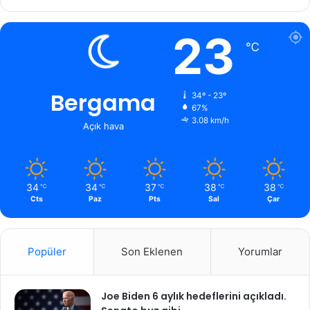
23
℃
Bergama
34º - 23º
67%
3.08 km/h
Açık hava
34
34
37
38
38
℃
℃
℃
℃
℃
Cts
Paz
Pts
Sal
Çar
Popüler
Son Eklenen
Yorumlar
Joe Biden 6 aylık hedeflerini açıkladı.