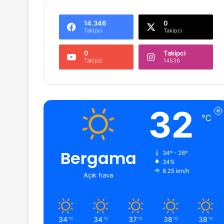
14.346
0
Takipci
Takipci
0
Takipci
Takipci
14536
32
℃
Bergama
34º - 26º
34%
8.25 km/h
Açık hava
34
34
37
38
38
℃
℃
℃
℃
℃