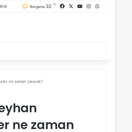
℃
32
Facebook
X
YouTube
Instagram
WhatsApp
Bergama
eler ne zaman çıkacak?
Ceyhan
er ne zaman