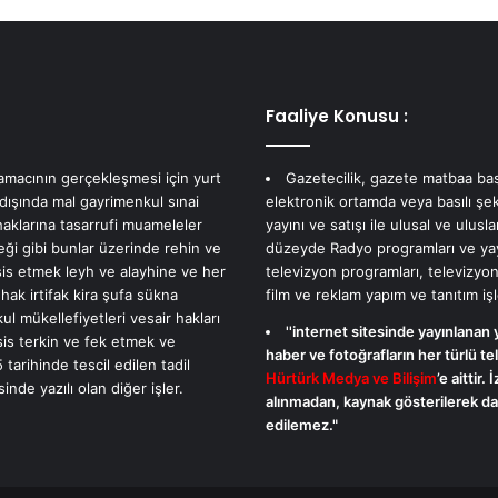
a
a
l
ğ
a
a
s
k
s
a
Faaliye Konusu :
o
d
s
a
 amacının gerçekleşmesi için yurt
Gazetecilik, gazete matbaa bas
5
r
 dışında mal gayrimenkul sınai
elektronik ortamda veya basılı şek
a
d
haklarına tasarrufi muameleler
yayını ve satışı ile ulusal ve ulusla
y
o
eği gibi bunlar üzerinde rehin ve
düzeyde Radyo programları ve yayı
d
l
sis etmek leyh ve alayhine ve her
televizyon programları, televizyon
a
u
 hak irtifak kira şufa sükna
film ve reklam yapım ve tanıtım işl
3
,
l mükellefiyetleri vesair hakları
0
s
''internet sitesinde yayınlanan 
sis terkin ve fek etmek ve
b
o
haber ve fotoğrafların her türlü tel
 tarihinde tescil edilen tadil
i
k
Hürtürk Medya ve Bilişim
’e aittir. 
nde yazılı olan diğer işler.
n
a
alınmadan, kaynak gösterilerek dah
z
k
edilemez."
i
l
y
a
a
r