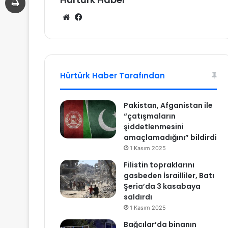
We
Fa
b
ce
sit
bo
esi
ok
Hürtürk Haber Tarafından
Pakistan, Afganistan ile
“çatışmaların
şiddetlenmesini
amaçlamadığını” bildirdi
1 Kasım 2025
Filistin topraklarını
gasbeden İsrailliler, Batı
Şeria’da 3 kasabaya
saldırdı
1 Kasım 2025
Bağcılar’da binanın