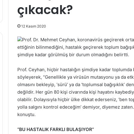
çıkacak?
12 Kasım 2020
Prof. Dr. Mehmet Ceyhan, koronavirüs geçirerek orta
ettiğinin bilinmediğini, hastalık geçirerek toplum bağışı
şimdiye kadar görülmüş bir durum olmadığını belirtti.
Prof. Ceyhan, hiçbir hastalığın şimdiye kadar toplumda 
söyleyerek, “Genellikle ya virüsün mutasyonu ya da etki
olmasını bekleyip, ‘sürü’ ya da ‘toplumsal bağışıklık’ de
değildir. Her gün 80 kişi civarında kişi hayatını kaybediy
olabilir. Dolayısıyla hiçbir ülke dikkat ederseniz, ‘ben t
yolla salgını kontrol edeceğim’ demiyor, diyemez zaten.
konuştu.
“BU HASTALIK FARKLI BULAŞIYOR”