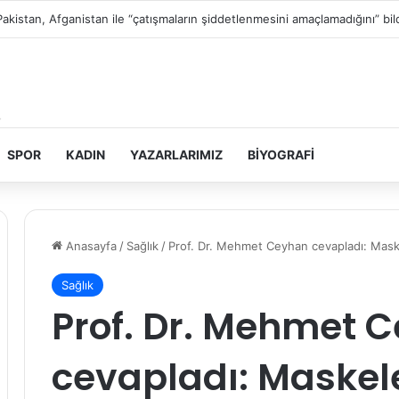
Filistin topraklarını gasbeden İsrailliler, Batı Şeria’da 3 kasabaya saldırdı
SPOR
KADIN
YAZARLARIMIZ
BIYOGRAFI
Anasayfa
/
Sağlık
/
Prof. Dr. Mehmet Ceyhan cevapladı: Mask
Sağlık
Prof. Dr. Mehmet 
cevapladı: Maskel