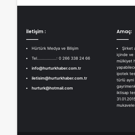
İletişim :
Amaç:
Hürtürk Medya ve Bilişim
Şirket
içinde ve
Tel................: 0 266 338 24 66
mülkiyet 
yapabilec
info@hurturkhaber.com.tr
ipotek te
iletisim@hurturkhaber.com.tr
türlü ayni
gayrimenku
hurturk@hotmail.com
iktisap te
31.01.2015
mukavelesi