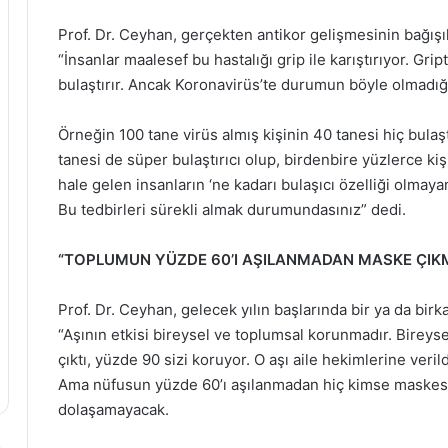
Prof. Dr. Ceyhan, gerçekten antikor gelişmesinin bağışı
“İnsanlar maalesef bu hastalığı grip ile karıştırıyor. Gr
bulaştırır. Ancak Koronavirüs’te durumun böyle olmadığını
Örneğin 100 tane virüs almış kişinin 40 tanesi hiç bulaşt
tanesi de süper bulaştırıcı olup, birdenbire yüzlerce kişi
hale gelen insanların ‘ne kadarı bulaşıcı özelliği olmayan 
Bu tedbirleri sürekli almak durumundasınız” dedi.
“TOPLUMUN YÜZDE 60’I AŞILANMADAN MASKE ÇI
Prof. Dr. Ceyhan, gelecek yılın başlarında bir ya da bir
“Aşının etkisi bireysel ve toplumsal korunmadır. Bireys
çıktı, yüzde 90 sizi koruyor. O aşı aile hekimlerine verildi
Ama nüfusun yüzde 60’ı aşılanmadan hiç kimse maskesi
dolaşamayacak.