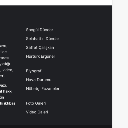
Songül Dündar
Selahattin Dündar
ımı,
Saffet Çalışkan
ilde
Hürtürk Ergüner
rarası
cılığı
, video,
Biyografi
eri.
Hava Durumu
yazı,
Nöbetçi Eczaneler
if hakkı
İzin
i iktibas
Foto Galeri
Video Galeri