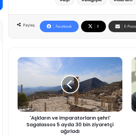
Paylaş
Facebook
X
E-Posta
'
F
A
a
ş
t
k
i
l
h
a
A
r
l
ı
t
n
a
'Aşkların ve imparatorların şehri'
v
y
Sagalassos 5 ayda 30 bin ziyaretçi
e
l
i
ağırladı
ı