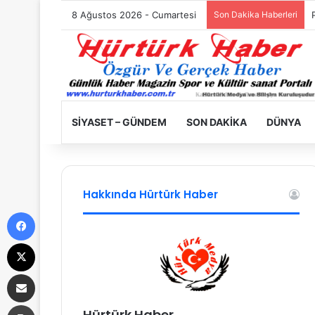
8 Ağustos 2026 - Cumartesi
Son Dakika Haberleri
SIYASET – GÜNDEM
SON DAKIKA
DÜNYA
Hakkında Hürtürk Haber
Facebook
X
E-Posta ile paylaş
Yazdır
Hürtürk Haber