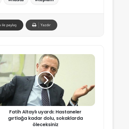
 ile paylaş
Yazdır
Fatih Altaylı uyardı: Hastaneler
gırtlağa kadar dolu, sokaklarda
öleceksiniz