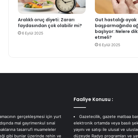
S
c
e
a
s
k
Aralıklı oruç diyeti: Zararı
Gut hastalığı ayak
i
2
faydasından çok olabilir mi?
başparmağında ağ
n
0
başlıyor: Nelere di
6 Eylül 2025
k
2
etmeli?
ö
1
6 Eylül 2025
t
g
ü
ü
'
n
d
c
e
e
d
l
i
a
,
l
b
t
Faaliye Konusu :
a
ı
ş
n
 amacının gerçekleşmesi için yurt
Gazetecilik, gazete matbaa bas
ı
f
 dışında mal gayrimenkul sınai
elektronik ortamda veya basılı şek
d
i
haklarına tasarrufi muameleler
yayını ve satışı ile ulusal ve ulusla
e
y
eği gibi bunlar üzerinde rehin ve
düzeyde Radyo programları ve yayı
r
a