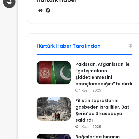
We
Fa
b
ce
sit
bo
esi
ok
Hürtürk Haber Tarafından
Pakistan, Afganistan ile
“çatışmaların
şiddetlenmesini
amaçlamadığını” bildirdi
1 Kasım 2025
Filistin topraklarını
gasbeden İsrailliler, Batı
Şeria’da 3 kasabaya
saldırdı
1 Kasım 2025
Bağcılar’da binanın