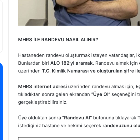
MHRS İLE RANDEVU NASIL ALINIR?
Hastaneden randevu oluşturmak isteyen vatandaşlar, iki 
Bunlardan biri
ALO 182’yi aramak
. Randevu almak için 
üzerinden
T.C. Kimlik Numarası ve oluşturulan şifre ile 
MHRS internet adresi
üzerinden randevu almak için;
E
tıkladıktan sonra gelen ekrandan
“Üye Ol”
seçeneğini tı
gerçekleştirebilirsiniz.
Üye olduktan sonra
“Randevu Al”
butonuna tıklayarak
T
istediğiniz hastane ve hekimi seçerek
randevuzunu oluş