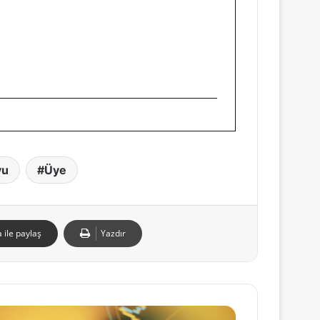
vu
Üye
 ile paylaş
Yazdır