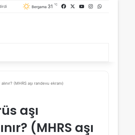
℃
31
Facebook
X
YouTube
Instagram
WhatsApp
Bergama
 alınır? (MHRS aşı randevu ekranı)
rüs aşı
ınır? (MHRS aşı