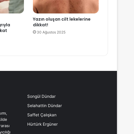
Yazın oluşan cilt lekelerine
rıyla
dikkat!
kkat
30 Ağustos 2025
Songül Dündar
Selahattin Dündar
ımı,
Saffet Çalışkan
ilde
Hürtürk Ergüner
rarası
cılığı