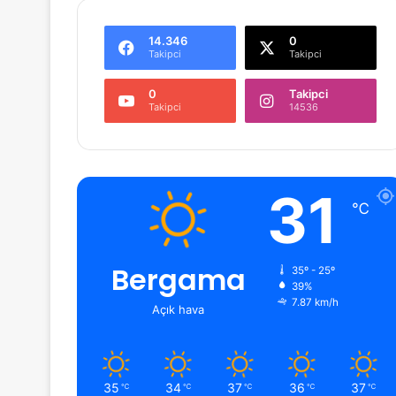
14.346
0
Takipci
Takipci
0
Takipci
Takipci
14536
31
℃
Bergama
35º - 25º
39%
7.87 km/h
Açık hava
35
34
37
36
37
℃
℃
℃
℃
℃