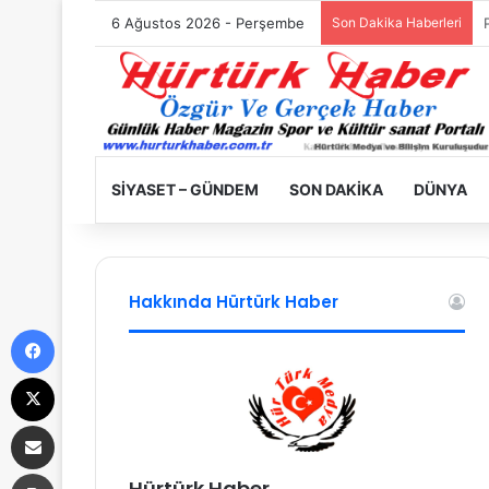
6 Ağustos 2026 - Perşembe
Son Dakika Haberleri
SIYASET – GÜNDEM
SON DAKIKA
DÜNYA
Hakkında Hürtürk Haber
Facebook
X
E-Posta ile paylaş
Yazdır
Hürtürk Haber