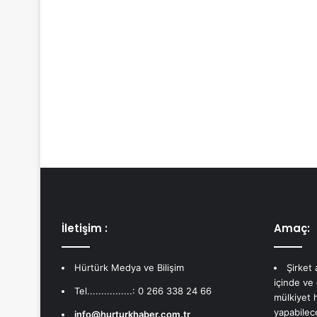
İletişim :
Amaç:
Hürtürk Medya ve Bilişim
Şirket
içinde ve
Tel................: 0 266 338 24 66
mülkiyet 
yapabilec
info@hurturkhaber.com.tr