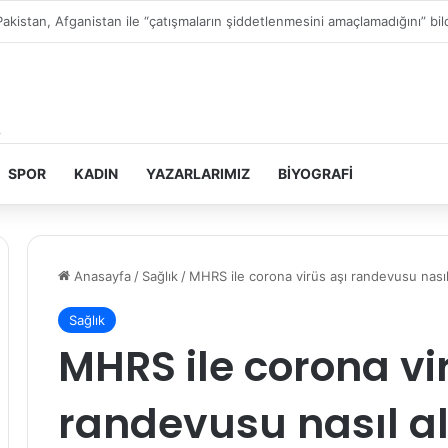
Filistin topraklarını gasbeden İsrailliler, Batı Şeria’da 3 kasabaya saldırdı
SPOR
KADIN
YAZARLARIMIZ
BIYOGRAFI
Anasayfa
/
Sağlık
/
MHRS ile corona virüs aşı randevusu nasıl
Sağlık
MHRS ile corona vi
randevusu nasıl al