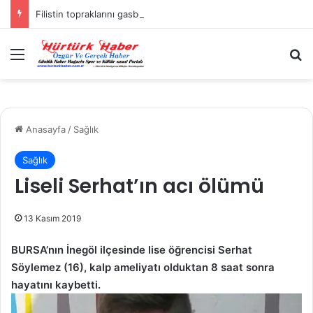
Filistin topraklarını gasbeden İsrailliler, Batı Şeria’da 3 kasabaya saldırdı
Menü
A
Anasayfa
/
Sağlık
Sağlık
Liseli Serhat’ın acı ölümü
13 Kasım 2019
BURSA’nın İnegöl ilçesinde lise öğrencisi Serhat
Söylemez (16), kalp ameliyatı olduktan 8 saat sonra
hayatını kaybetti.