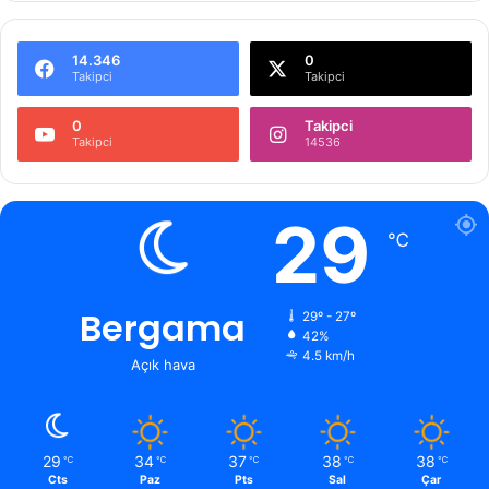
14.346
0
Takipci
Takipci
0
Takipci
Takipci
14536
29
℃
Bergama
29º - 27º
42%
4.5 km/h
Açık hava
29
34
37
38
38
℃
℃
℃
℃
℃
Cts
Paz
Pts
Sal
Çar