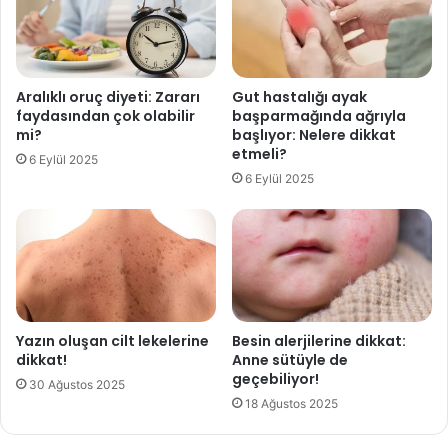
c
y
u
.
.
.
Aralıklı oruç diyeti: Zararı
Gut hastalığı ayak
K
faydasından çok olabilir
başparmağında ağrıyla
o
mi?
başlıyor: Nelere dikkat
m
etmeli?
6 Eylül 2025
p
6 Eylül 2025
r
e
s
ö
r
i
l
e
Yazın oluşan cilt lekelerine
Besin alerjilerine dikkat:
ş
dikkat!
Anne sütüyle de
geçebiliyor!
a
30 Ağustos 2025
k
18 Ağustos 2025
a
ö