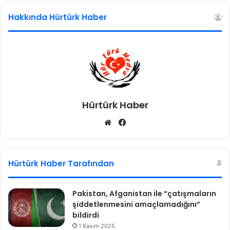
l
Hakkında Hürtürk Haber
d
ü
r
ü
y
o
r
d
Hürtürk Haber
u
We
Fa
b
ce
sit
bo
esi
ok
Hürtürk Haber Tarafından
Pakistan, Afganistan ile “çatışmaların
şiddetlenmesini amaçlamadığını”
bildirdi
1 Kasım 2025