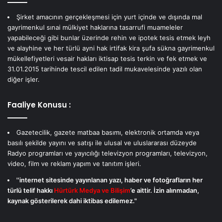
Şirket amacının gerçekleşmesi için yurt içinde ve dışında mal
gayrimenkul sınai mülkiyet haklarına tasarrufi muameleler
yapabileceği gibi bunlar üzerinde rehin ve ipotek tesis etmek leyh
ve alayhine ve her türlü ayni hak irtifak kira şufa sükna gayrimenkul
mükellefiyetleri vesair hakları iktisap tesis terkin ve fek etmek ve
31.01.2015 tarihinde tescil edilen tadil mukavelesinde yazılı olan
diğer işler.
Faaliye Konusu :
Gazetecilik, gazete matbaa basımı, elektronik ortamda veya
basılı şekilde yayını ve satışı ile ulusal ve uluslararası düzeyde
Radyo programları ve yayıcılığı televizyon programları, televizyon,
video, film ve reklam yapım ve tanıtım işleri.
''internet sitesinde yayınlanan yazı, haber ve fotoğrafların her
türlü telif hakkı
Hürtürk Medya ve Bilişim
’e aittir. İzin alınmadan,
kaynak gösterilerek dahi iktibas edilemez."