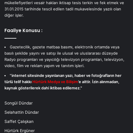
mükellefiyetleri vesair hakları iktisap tesis terkin ve fek etmek ve
31.01.2015 tarihinde tescil edilen tadil mukavelesinde yazılı olan
diğer işler.
Faaliye Konusu :
Gazetecilik, gazete matbaa basımı, elektronik ortamda veya
basılı şekilde yayını ve satışı ile ulusal ve uluslararası düzeyde
Radyo programları ve yayıcılığı televizyon programları, televizyon,
video, film ve reklam yapım ve tanıtım işleri.
''internet sitesinde yayınlanan yazı, haber ve fotoğrafların her
türlü telif hakkı
Hürtürk Medya ve Bilişim
’e aittir. İzin alınmadan,
kaynak gösterilerek dahi iktibas edilemez."
Songül Dündar
Selahattin Dündar
Saffet Çalışkan
Hürtürk Ergüner