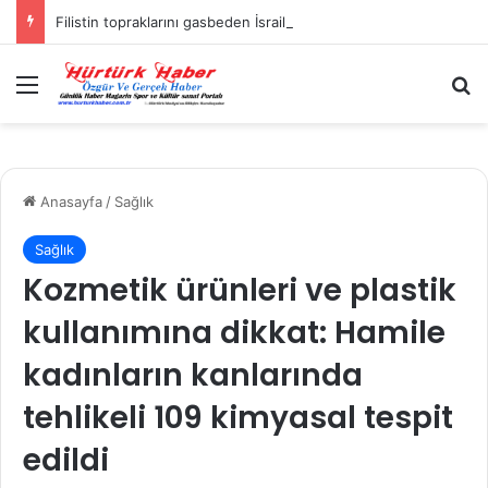
Filistin topraklarını gasbeden İsrailliler, Batı Şeria’da 3 kasabaya saldırdı
Menü
A
Anasayfa
/
Sağlık
Sağlık
Kozmetik ürünleri ve plastik
kullanımına dikkat: Hamile
kadınların kanlarında
tehlikeli 109 kimyasal tespit
edildi