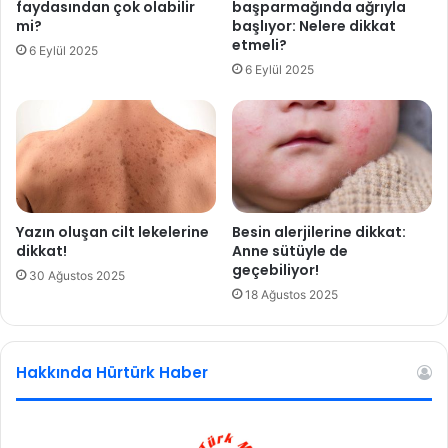
faydasından çok olabilir
başparmağında ağrıyla
s
ı
mi?
başlıyor: Nelere dikkat
u
s
etmeli?
6 Eylül 2025
y
e
6 Eylül 2025
u
ç
v
i
a
l
r
d
?
i
Yazın oluşan cilt lekelerine
Besin alerjilerine dikkat:
dikkat!
Anne sütüyle de
geçebiliyor!
30 Ağustos 2025
18 Ağustos 2025
Hakkında Hürtürk Haber