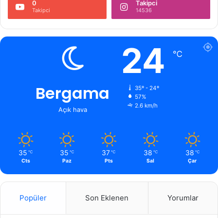
0
Takipci
Takipci
14536
24
℃
Bergama
35º - 24º
57%
2.6 km/h
Açık hava
35
35
37
38
38
℃
℃
℃
℃
℃
Cts
Paz
Pts
Sal
Çar
Popüler
Son Eklenen
Yorumlar