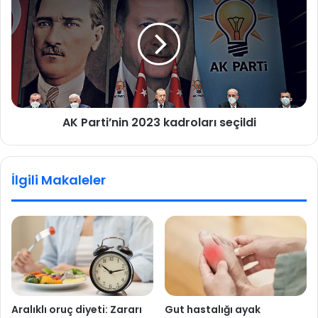
a
K
m
P
a
a
:
r
A
t
n
i
k
’
a
n
AK Parti’nin 2023 kadroları seçildi
r
i
a
n
'
2
n
0
İlgili Makaleler
ı
2
n
3
k
k
a
a
ç
d
a
r
y
o
l
l
ı
a
Aralıklı oruç diyeti: Zararı
Gut hastalığı ayak
k
r