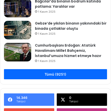
Bağcılar’da binanın bodrum katında
patlama: Yaralılar var
1 Kasım 2025
Gebze’de yıkılan binanın yakınındaki bir
binada çatlaklar oluştu
1 Kasım 2025
Cumhurbaşkanı Erdoğan: Atatürk
Havalimanı Millet Bahçemiz,
İstanbul’umuza hizmet etmeye hazır
1 Kasım 2025
Tümü (9251)
14.346
0
Takipci
Takipci