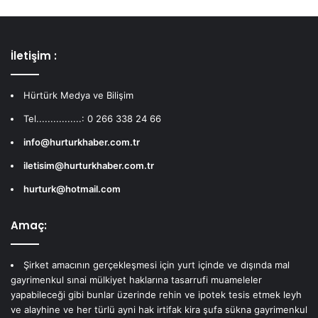
İletişim :
Hürtürk Medya ve Bilişim
Tel................: 0 266 338 24 66
info@hurturkhaber.com.tr
iletisim@hurturkhaber.com.tr
hurturk@hotmail.com
Amaç:
Şirket amacının gerçekleşmesi için yurt içinde ve dışında mal
gayrimenkul sınai mülkiyet haklarına tasarrufi muameleler
yapabileceği gibi bunlar üzerinde rehin ve ipotek tesis etmek leyh
ve alayhine ve her türlü ayni hak irtifak kira şufa sükna gayrimenkul