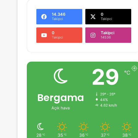
14.346
0
Takipci
Takipci
0
Takipci
Takipci
14536
29
℃
Bergama
29º - 26º
44%
4.62 km/h
Açık hava
28
35
36
37
38
℃
℃
℃
℃
℃