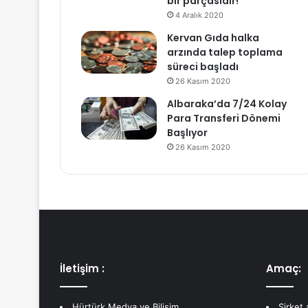
bir parçasıdır!
4 Aralık 2020
Kervan Gıda halka
arzında talep toplama
süreci başladı
26 Kasım 2020
Albaraka’da 7/24 Kolay
Para Transferi Dönemi
Başlıyor
26 Kasım 2020
İletişim :
Amaç:
Hürtürk Medya ve Bilişim
Şirket