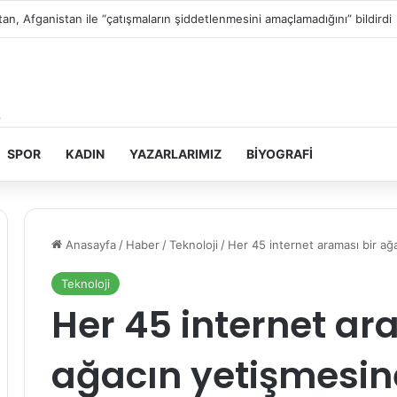
in topraklarını gasbeden İsrailliler, Batı Şeria’da 3 kasabaya saldırdı
SPOR
KADIN
YAZARLARIMIZ
BIYOGRAFI
Anasayfa
/
Haber
/
Teknoloji
/
Her 45 internet araması bir ağ
Teknoloji
Her 45 internet ar
ağacın yetişmesine