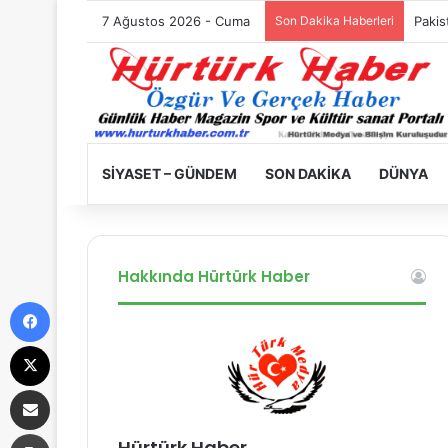
7 Ağustos 2026 - Cuma
Son Dakika Haberleri
Filist
SIYASET – GÜNDEM
SON DAKIKA
DÜNYA
Hakkında Hürtürk Haber
Facebook
X
E-Posta ile paylaş
Yazdır
Hürtürk Haber