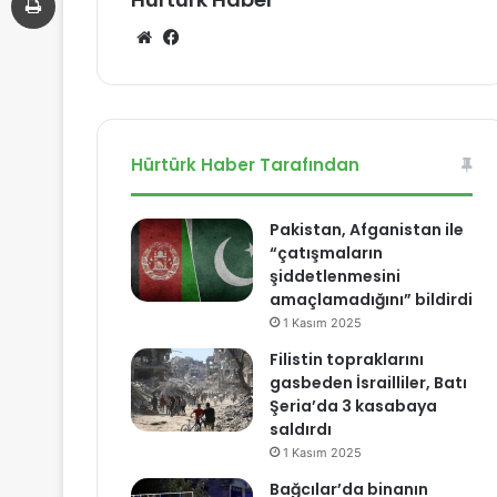
We
Fa
b
ce
sit
bo
esi
ok
Hürtürk Haber Tarafından
Pakistan, Afganistan ile
“çatışmaların
şiddetlenmesini
amaçlamadığını” bildirdi
1 Kasım 2025
Filistin topraklarını
gasbeden İsrailliler, Batı
Şeria’da 3 kasabaya
saldırdı
1 Kasım 2025
Bağcılar’da binanın