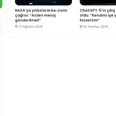
e
?
k
(
NASA’ya yıldızlararası cisim
ChatGPT-5’in çıkış t
H
çağrısı: “Acilen mesaj
oldu: “Kendimi işe
i
gönderilmeli”
hissettim”
b
13 Ağustos 2025
25 Temmuz 2025
r
i
t
e
ğ
i
t
i
m
s
i
s
t
e
m
i
n