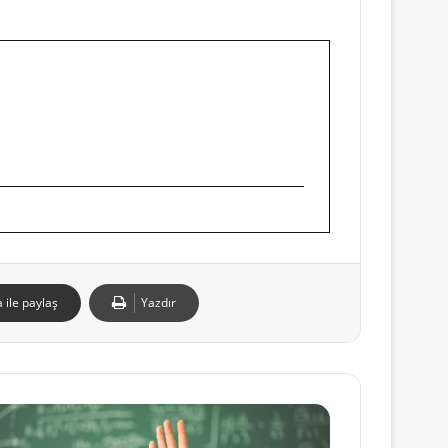
 ile paylaş
Yazdır