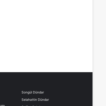
Songül Dündar
Selahattin Dündar
ımı,