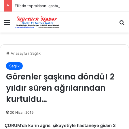
Filistin topraklarını gasbeden İsrailliler, Batı Şeria’da 3 kasabaya saldırdı
Menü
A
Anasayfa
/
Sağlık
Sağlık
Görenler şaşkına döndü! 2
yıldır süren ağrılarından
kurtuldu…
30 Nisan 2019
ÇORUM’da karın ağrısı şikayetiyle hastaneye giden 3