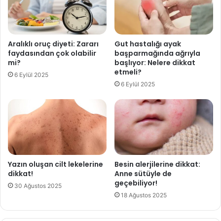
a
ş
ı
n
Aralıklı oruç diyeti: Zararı
Gut hastalığı ayak
ı
faydasından çok olabilir
başparmağında ağrıyla
b
mi?
başlıyor: Nelere dikkat
ı
etmeli?
6 Eylül 2025
r
6 Eylül 2025
a
k
ı
p
k
a
ç
t
Yazın oluşan cilt lekelerine
Besin alerjilerine dikkat:
ı
dikkat!
Anne sütüyle de
geçebiliyor!
30 Ağustos 2025
18 Ağustos 2025