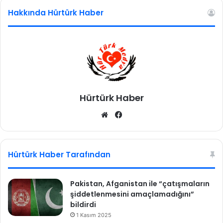
Hakkında Hürtürk Haber
Hürtürk Haber
We
Fa
b
ce
sit
bo
esi
ok
Hürtürk Haber Tarafından
Pakistan, Afganistan ile “çatışmaların
şiddetlenmesini amaçlamadığını”
bildirdi
1 Kasım 2025