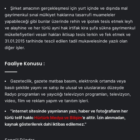
Şirket amacının gerçekleşmesi için yurt içinde ve dışında mal
gayrimenkul sınai mülkiyet haklarına tasarrufi muameleler
yapabileceği gibi bunlar üzerinde rehin ve ipotek tesis etmek leyh
ve alayhine ve her türlü ayni hak irtifak kira şufa sükna gayrimenkul
mükellefiyetleri vesair hakları iktisap tesis terkin ve fek etmek ve
31.01.2015 tarihinde tescil edilen tadil mukavelesinde yazılı olan
diğer işler.
Faaliye Konusu :
Gazetecilik, gazete matbaa basımı, elektronik ortamda veya
basılı şekilde yayını ve satışı ile ulusal ve uluslararası düzeyde
Radyo programları ve yayıcılığı televizyon programları, televizyon,
video, film ve reklam yapım ve tanıtım işleri.
''internet sitesinde yayınlanan yazı, haber ve fotoğrafların her
türlü telif hakkı
Hürtürk Medya ve Bilişim
’e aittir. İzin alınmadan,
kaynak gösterilerek dahi iktibas edilemez."
Songül Dündar