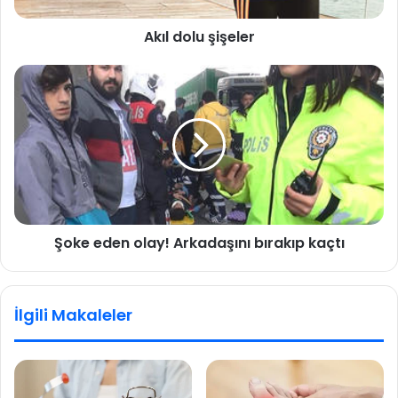
ş
Akıl dolu şişeler
i
ş
e
Ş
l
o
e
k
r
e
e
d
e
n
o
Şoke eden olay! Arkadaşını bırakıp kaçtı
l
a
y
!
İlgili Makaleler
A
r
k
a
d