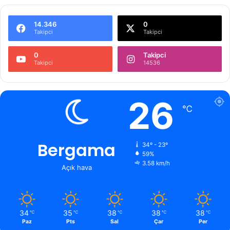
14.346
0
Takipci
Takipci
0
Takipci
Takipci
14536
26
℃
Bergama
34º - 23º
59%
3.58 km/h
Açık hava
34
35
38
38
38
℃
℃
℃
℃
℃
Paz
Pts
Sal
Çar
Per