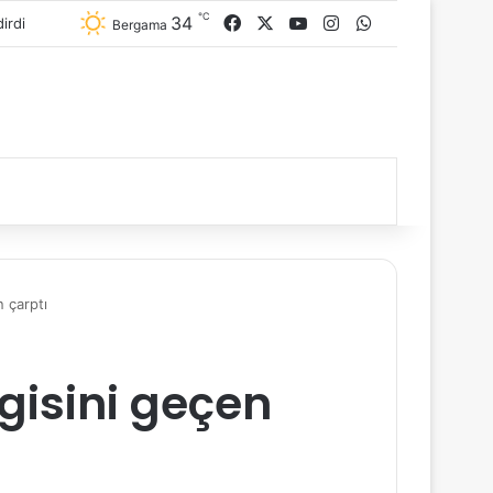
℃
34
Facebook
X
YouTube
Instagram
WhatsApp
Bergama
 çarptı
gisini geçen