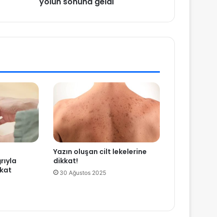
yolun sonuna geldi
Yazın oluşan cilt lekelerine
rıyla
dikkat!
kkat
30 Ağustos 2025