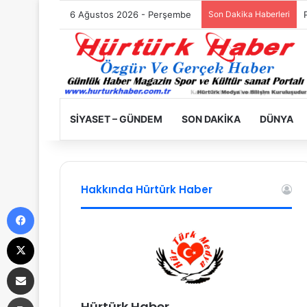
6 Ağustos 2026 - Perşembe
Son Dakika Haberleri
SIYASET – GÜNDEM
SON DAKIKA
DÜNYA
Hakkında Hürtürk Haber
Facebook
X
E-Posta ile paylaş
Yazdır
Hürtürk Haber