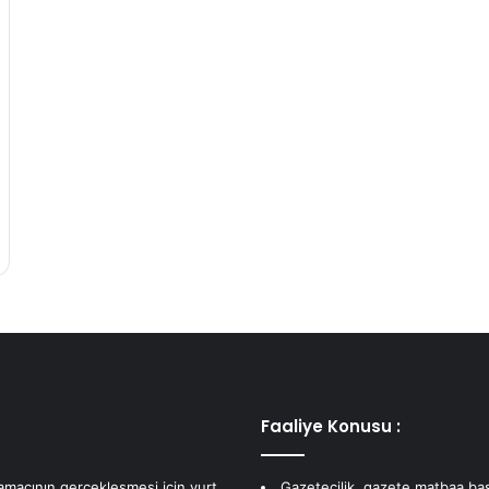
Faaliye Konusu :
 amacının gerçekleşmesi için yurt
Gazetecilik, gazete matbaa bas