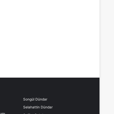
Songül Dündar
Selahattin Dündar
ımı,