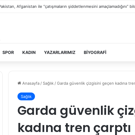
Filistin topraklarını gasbeden İsrailliler, Batı Şeria’da 3 kasabaya saldırdı
SPOR
KADIN
YAZARLARIMIZ
BIYOGRAFI
Anasayfa
/
Sağlık
/
Garda güvenlik çizgisini geçen kadına tren
Sağlık
Garda güvenlik çiz
kadına tren çarptı