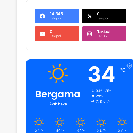
14.346
0
Takipci
Takipci
0
Takipci
Takipci
14536
34
℃
Bergama
34º - 25º
29%
7.18 km/h
Açık hava
34
34
37
36
37
℃
℃
℃
℃
℃