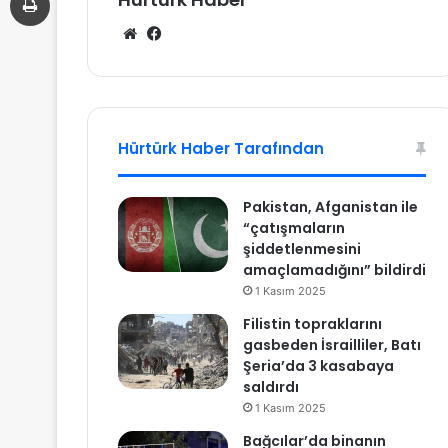
We
Fa
b
ce
sit
bo
esi
ok
Hürtürk Haber Tarafından
Pakistan, Afganistan ile
“çatışmaların
şiddetlenmesini
amaçlamadığını” bildirdi
1 Kasım 2025
Filistin topraklarını
gasbeden İsrailliler, Batı
Şeria’da 3 kasabaya
saldırdı
1 Kasım 2025
Bağcılar’da binanın