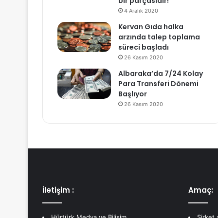
bir parçasıdır!
4 Aralık 2020
Kervan Gıda halka
arzında talep toplama
süreci başladı
26 Kasım 2020
Albaraka’da 7/24 Kolay
Para Transferi Dönemi
Başlıyor
26 Kasım 2020
İletişim :
Amaç:
Hürtürk Medya ve Bilişim
Şirket