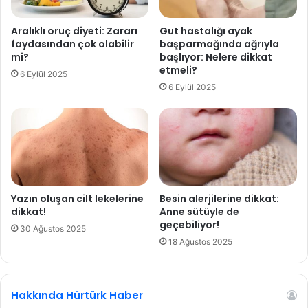
ı
i
k
’
Aralıklı oruç diyeti: Zararı
Gut hastalığı ayak
a
faydasından çok olabilir
başparmağında ağrıyla
n
mi?
başlıyor: Nelere dikkat
s
etmeli?
6 Eylül 2025
o
6 Eylül 2025
r
u
n
!
Yazın oluşan cilt lekelerine
Besin alerjilerine dikkat:
dikkat!
Anne sütüyle de
geçebiliyor!
30 Ağustos 2025
18 Ağustos 2025
Hakkında Hürtürk Haber