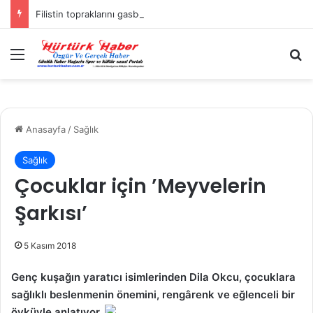
Filistin topraklarını gasbeden İsrailliler, Batı Şeria’da 3 kasabaya saldırdı
Menü
A
Anasayfa
/
Sağlık
Sağlık
Çocuklar için ’Meyvelerin
Şarkısı’
5 Kasım 2018
Genç kuşağın yaratıcı isimlerinden Dila Okcu, çocuklara
sağlıklı beslenmenin önemini, rengârenk ve eğlenceli bir
öyküyle anlatıyor.