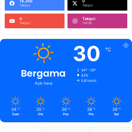
14.346
0
Takipci
Takipci
0
Takipci
Takipci
14536
30
℃
Bergama
34º - 26º
42%
5.81 km/h
Açık hava
34
35
36
38
38
℃
℃
℃
℃
℃
Cum
Cts
Paz
Pts
Sal