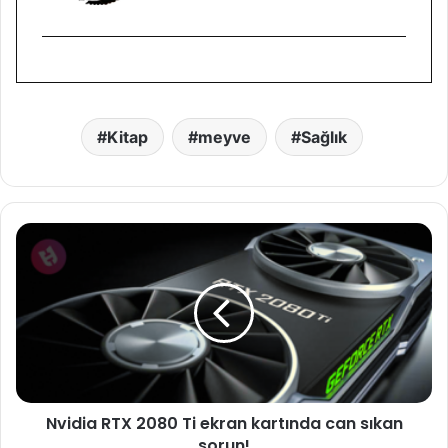
Kitap
meyve
Sağlık
N
v
i
d
i
a
R
T
X
Nvidia RTX 2080 Ti ekran kartında can sıkan
2
sorun!
0