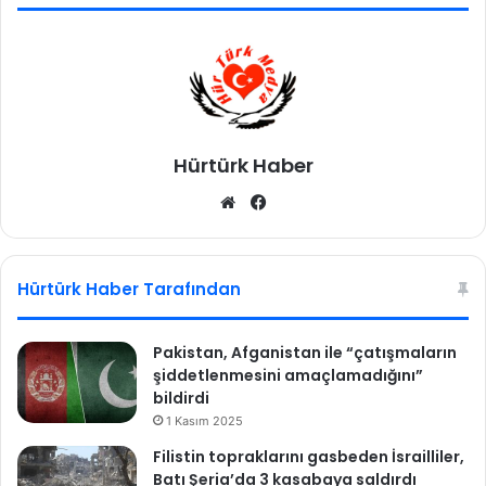
Hürtürk Haber
We
Fa
b
ce
sit
bo
esi
ok
Hürtürk Haber Tarafından
Pakistan, Afganistan ile “çatışmaların
şiddetlenmesini amaçlamadığını”
bildirdi
1 Kasım 2025
Filistin topraklarını gasbeden İsrailliler,
Batı Şeria’da 3 kasabaya saldırdı