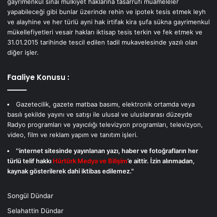
gayrimenkul sınai mülkiyet haklarına tasarrufi muameleler
yapabileceği gibi bunlar üzerinde rehin ve ipotek tesis etmek leyh
ve alayhine ve her türlü ayni hak irtifak kira şufa sükna gayrimenkul
mükellefiyetleri vesair hakları iktisap tesis terkin ve fek etmek ve
31.01.2015 tarihinde tescil edilen tadil mukavelesinde yazılı olan
diğer işler.
Faaliye Konusu :
Gazetecilik, gazete matbaa basımı, elektronik ortamda veya
basılı şekilde yayını ve satışı ile ulusal ve uluslararası düzeyde
Radyo programları ve yayıcılığı televizyon programları, televizyon,
video, film ve reklam yapım ve tanıtım işleri.
''internet sitesinde yayınlanan yazı, haber ve fotoğrafların her
türlü telif hakkı
Hürtürk Medya ve Bilişim
’e aittir. İzin alınmadan,
kaynak gösterilerek dahi iktibas edilemez."
Songül Dündar
Selahattin Dündar