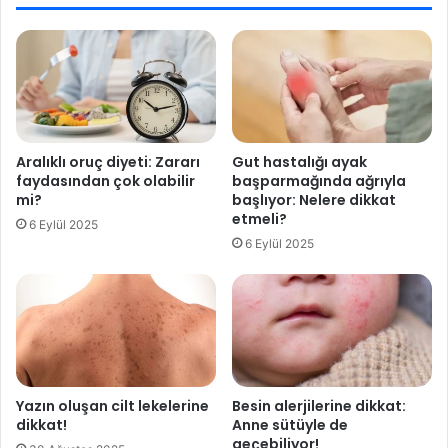
l
l
a
ı
b
k
i
ç
t
ı
t
a
i
l
!
ı
Aralıklı oruç diyeti: Zararı
Gut hastalığı ayak
5
n
faydasından çok olabilir
başparmağında ağrıyla
y
a
mi?
başlıyor: Nelere dikkat
a
c
etmeli?
6 Eylül 2025
r
a
6 Eylül 2025
a
k
l
ı
Yazın oluşan cilt lekelerine
Besin alerjilerine dikkat:
dikkat!
Anne sütüyle de
geçebiliyor!