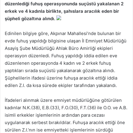
düzenlediği fuhuş operasyonunda suçüstü yakalanan 2
erkek ve 4 kadınla birlikte, şahıslara aracılık eden bir
şüpheli gözaltına alındı.
Edinilen bilgiye göre, Akpınar Mahallesi’nde bulunan bir
evde fuhuş yapıldığı bilgisine ulaşan İl Emniyet Müdürlüğü
Asayiş Şube Müdürlüğü Ahlak Büro Amirliği ekipleri
operasyon düzenledi. Fuhuş yapıldığı iddia edilen eve
düzenlenen operasyonda 4 kadın ve 2 erkek fuhuş
yaptıkları sırada suçüstü yakalanarak gözaltına alındı.
Şüphelilerin ifadesi üzerine fuhuşa aracılık ettiği iddia
edilen Z.I. da kısa sürede ekipler tarafından yakalandı.
İfadeleri alınmak üzere emniyet müdürlüğüne götürülen
kadınlar N.K.(38), E.B.(33), F.O.(30), F.T.(36) ile O.O. ve A.B.
isimli erkekler işlemlerinin ardından para cezası
uygulanarak serbest bırakıldılar. Fuhuşa aracılık ettiği öne
sürülen Z.I.’nın ise emniyetteki işlemlerinin sürdüğü