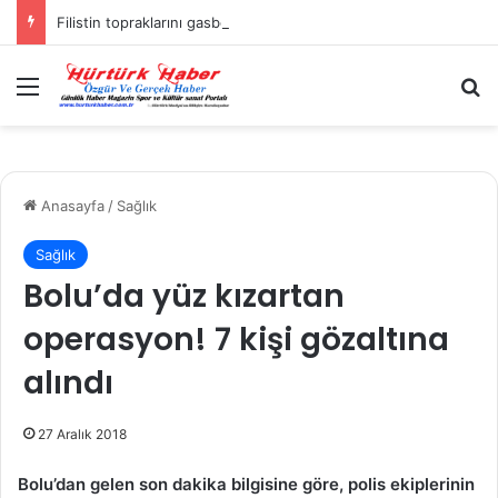
Filistin topraklarını gasbeden İsrailliler, Batı Şeria’da 3 kasabaya saldırdı
Menü
A
Anasayfa
/
Sağlık
Sağlık
Bolu’da yüz kızartan
operasyon! 7 kişi gözaltına
alındı
27 Aralık 2018
Bolu’dan gelen son dakika bilgisine göre, polis ekiplerinin