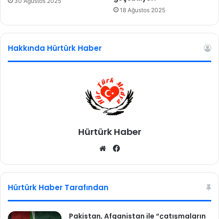
30 Ağustos 2025
18 Ağustos 2025
Hakkında Hürtürk Haber
Hürtürk Haber
We
Fa
b
ce
sit
bo
esi
ok
Hürtürk Haber Tarafından
Pakistan, Afganistan ile “çatışmaların