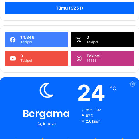
Tümü (9251)
14.346
0
Takipci
Takipci
0
Takipci
Takipci
14536
24
℃
Bergama
35º - 24º
57%
2.6 km/h
Açık hava