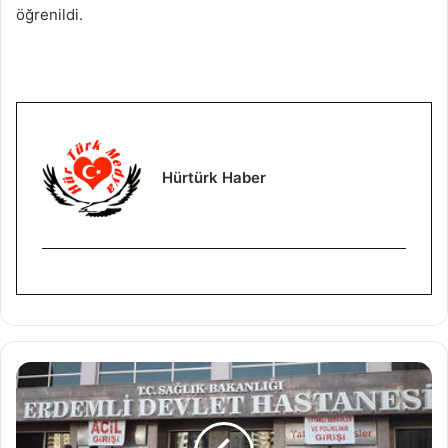
öğrenildi.
Hürtürk Haber
Ç
o
c
u