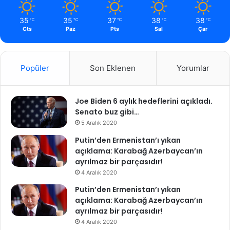
35
35
37
38
38
℃
℃
℃
℃
℃
Cts
Paz
Pts
Sal
Çar
Popüler
Son Eklenen
Yorumlar
Joe Biden 6 aylık hedeflerini açıkladı.
Senato buz gibi…
5 Aralık 2020
Putin’den Ermenistan’ı yıkan
açıklama: Karabağ Azerbaycan’ın
ayrılmaz bir parçasıdır!
4 Aralık 2020
Putin’den Ermenistan’ı yıkan
açıklama: Karabağ Azerbaycan’ın
ayrılmaz bir parçasıdır!
4 Aralık 2020