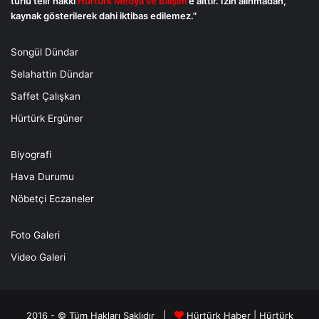
türlü telif hakkı
Hürtürk Medya ve Bilişim
’e aittir. İzin alınmadan,
kaynak gösterilerek dahi iktibas edilemez."
Songül Dündar
Selahattin Dündar
Saffet Çalışkan
Hürtürk Ergüner
Biyografi
Hava Durumu
Nöbetçi Eczaneler
Foto Galeri
Video Galeri
2016 - © Tüm Hakları Saklıdır |
Hürtürk Haber
|
Hürtürk