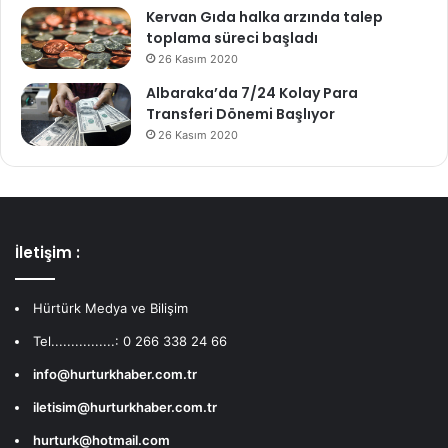
Kervan Gıda halka arzında talep
toplama süreci başladı
26 Kasım 2020
Albaraka’da 7/24 Kolay Para
Transferi Dönemi Başlıyor
26 Kasım 2020
İletişim :
Hürtürk Medya ve Bilişim
Tel................: 0 266 338 24 66
info@hurturkhaber.com.tr
iletisim@hurturkhaber.com.tr
hurturk@hotmail.com