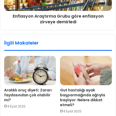
r
o
r
n
Enflasyon Araştırma Grubu göre enflasyon
ö
A
l
zirveye demirledi
r
y
a
e
ş
f
t
İlgili Makaleler
i
ı
n
r
i
m
n
a
s
G
ı
r
r
u
r
b
ı
u
Aralıklı oruç diyeti: Zararı
Gut hastalığı ayak
ç
g
faydasından çok olabilir
başparmağında ağrıyla
ö
ö
mi?
başlıyor: Nelere dikkat
z
r
etmeli?
6 Eylül 2025
ü
e
6 Eylül 2025
l
e