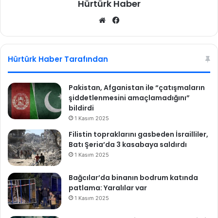
Hürtürk Haber
e
d
We
Fa
i
b
ce
sit
bo
esi
ok
Hürtürk Haber Tarafından
Pakistan, Afganistan ile “çatışmaların
şiddetlenmesini amaçlamadığını”
bildirdi
1 Kasım 2025
Filistin topraklarını gasbeden İsrailliler,
Batı Şeria’da 3 kasabaya saldırdı
1 Kasım 2025
Bağcılar’da binanın bodrum katında
patlama: Yaralılar var
1 Kasım 2025