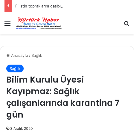
Filistin topraklarını gasbeden İsrailliler, Batı Şeria’da 3 kasabaya saldırdı
Menü
A
Anasayfa
/
Sağlık
Sağlık
Bilim Kurulu Üyesi
Kayıpmaz: Sağlık
çalışanlarında karantina 7
gün
3 Aralık 2020