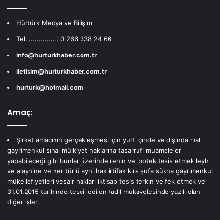
Hürtürk Medya ve Bilişim
Tel................: 0 266 338 24 66
info@hurturkhaber.com.tr
iletisim@hurturkhaber.com.tr
hurturk@hotmail.com
Amaç:
Şirket amacının gerçekleşmesi için yurt içinde ve dışında mal
gayrimenkul sınai mülkiyet haklarına tasarrufi muameleler
yapabileceği gibi bunlar üzerinde rehin ve ipotek tesis etmek leyh
ve alayhine ve her türlü ayni hak irtifak kira şufa sükna gayrimenkul
mükellefiyetleri vesair hakları iktisap tesis terkin ve fek etmek ve
31.01.2015 tarihinde tescil edilen tadil mukavelesinde yazılı olan
diğer işler.