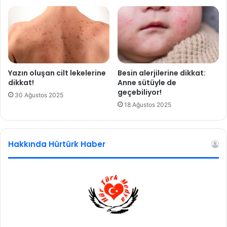
d
n
ü
f
l
a
s
y
o
Yazın oluşan cilt lekelerine
Besin alerjilerine dikkat:
n
dikkat!
Anne sütüyle de
geçebiliyor!
z
30 Ağustos 2025
i
18 Ağustos 2025
r
v
e
Hakkında Hürtürk Haber
y
e
d
e
m
i
r
l