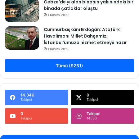
Gebze’de yıkılan binanın yakınındaki bir
binada çatlaklar oluştu
1 Kasım 2025
Cumhurbaşkanı Erdoğan: Atatürk
Havalimanı Millet Bahçemiz,
İstanbul’umuza hizmet etmeye hazır
1 Kasım 2025
Tümü (9251)
14.346
0
Takipci
Takipci
0
Takipci
Takipci
14536