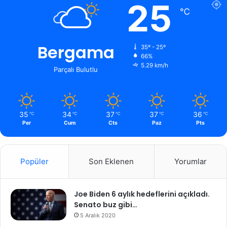
25
℃
Bergama
35º - 25º
66%
5.29 km/h
Parçalı Bulutlu
35
34
37
37
36
℃
℃
℃
℃
℃
Per
Cum
Cts
Paz
Pts
Popüler
Son Eklenen
Yorumlar
Joe Biden 6 aylık hedeflerini açıkladı.
Senato buz gibi…
5 Aralık 2020