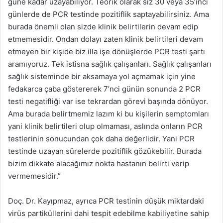
güne kadar uzayabiliyor. Teorik olarak siz 30 veya 35’inci
günlerde de PCR testinde pozitiflik saptayabilirsiniz. Ama
burada önemli olan sizde klinik belirtilerin devam edip
etmemesidir. Ondan dolayı zaten klinik belirtileri devam
etmeyen bir kişide biz illa işe dönüşlerde PCR testi şartı
aramıyoruz. Tek istisna sağlık çalışanları. Sağlık çalışanları
sağlık sisteminde bir aksamaya yol açmamak için yine
fedakarca çaba göstererek 7’nci günün sonunda 2 PCR
testi negatifliği var ise tekrardan görevi başında dönüyor.
Ama burada belirtmemiz lazım ki bu kişilerin semptomları
yani klinik belirtileri olup olmaması, aslında onların PCR
testlerinin sonucundan çok daha değerlidir. Yani PCR
testinde uzayan sürelerde pozitiflik gözükebilir. Burada
bizim dikkate alacağımız nokta hastanın belirti verip
vermemesidir.”
Doç. Dr. Kayıpmaz, ayrıca PCR testinin düşük miktardaki
virüs partiküllerini dahi tespit edebilme kabiliyetine sahip