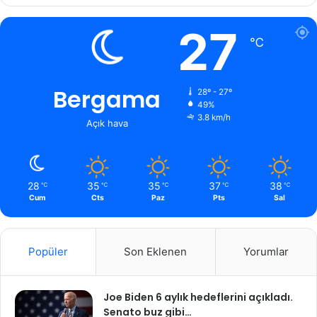
27
℃
Bergama
28º - 27º
49%
3.8 km/h
Açık hava
28
35
35
37
38
℃
℃
℃
℃
℃
Cum
Cts
Paz
Pts
Sal
Popüler
Son Eklenen
Yorumlar
Joe Biden 6 aylık hedeflerini açıkladı.
Senato buz gibi…