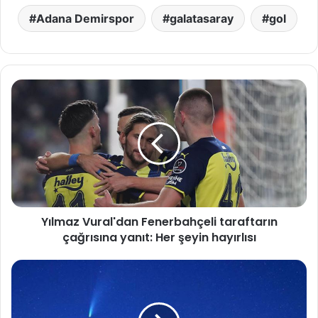
Adana Demirspor
galatasaray
gol
Y
ı
l
m
a
z
V
u
r
Yılmaz Vural'dan Fenerbahçeli taraftarın
a
çağrısına yanıt: Her şeyin hayırlısı
l
'
d
G
a
ö
n
k
F
b