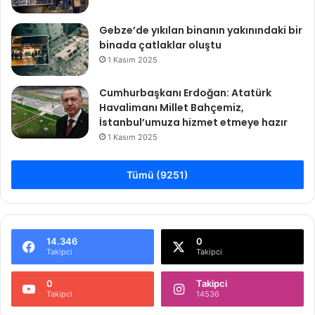
r
d
Gebze’de yıkılan binanın yakınındaki bir
ı
binada çatlaklar oluştu
1 Kasım 2025
Cumhurbaşkanı Erdoğan: Atatürk
Havalimanı Millet Bahçemiz,
İstanbul’umuza hizmet etmeye hazır
1 Kasım 2025
Tümü (9251)
14.346
0
Takipci
Takipci
0
Takipci
Takipci
14536