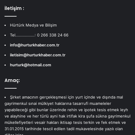
İletişim :
Hürtürk Medya ve Bilişim
Tel................: 0 266 338 24 66
info@hurturkhaber.com.tr
iletisim@hurturkhaber.com.tr
hurturk@hotmail.com
Amaç:
Şirket amacının gerçekleşmesi için yurt içinde ve dışında mal
gayrimenkul sınai mülkiyet haklarına tasarrufi muameleler
yapabileceği gibi bunlar üzerinde rehin ve ipotek tesis etmek leyh
ve alayhine ve her türlü ayni hak irtifak kira şufa sükna gayrimenkul
mükellefiyetleri vesair hakları iktisap tesis terkin ve fek etmek ve
31.01.2015 tarihinde tescil edilen tadil mukavelesinde yazılı olan
diğer işler.