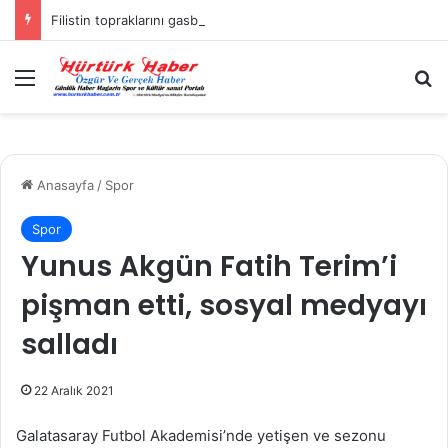
Filistin topraklarını gasbeden İsrailliler, Batı Şeria’da 3 kasabaya saldırdı
Menü
A
Anasayfa
/
Spor
Spor
Yunus Akgün Fatih Terim’i
pişman etti, sosyal medyayı
salladı
22 Aralık 2021
Galatasaray Futbol Akademisi’nde yetişen ve sezonu