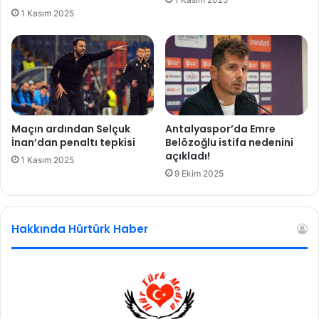
ç
d
1 Kasım 2025
a
ı
ğ
z
r
l
ı
a
s
r
ı
ı
n
n
a
y
Maçın ardından Selçuk
Antalyaspor’da Emre
y
e
İnan’dan penaltı tepkisi
Belözoğlu istifa nedenini
a
ş
açıkladı!
1 Kasım 2025
n
i
9 Ekim 2025
ı
l
t
p
:
a
H
Hakkında Hürtürk Haber
r
e
ı
r
l
ş
t
e
ı
y
s
i
ı