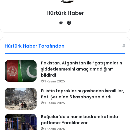
n
n
h
Hürtürk Haber
ı
a
n
We
Fa
y
g
b
ce
ı
i
r
z
sit
bo
l
e
esi
ok
Hürtürk Haber Tarafından
ı
m
s
i
ı
n
Pakistan, Afganistan ile “çatışmaların
i
şiddetlenmesini amaçlamadığını”
o
bildirdi
r
1 Kasım 2025
t
Filistin topraklarını gasbeden İsrailliler,
a
Batı Şeria’da 3 kasabaya saldırdı
y
a
1 Kasım 2025
ç
ı
Bağcılar’da binanın bodrum katında
k
patlama: Yaralılar var
a
1 Kasım 2025