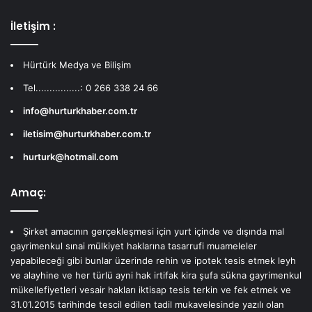
İletişim :
Hürtürk Medya ve Bilişim
Tel................: 0 266 338 24 66
info@hurturkhaber.com.tr
iletisim@hurturkhaber.com.tr
hurturk@hotmail.com
Amaç:
Şirket amacının gerçekleşmesi için yurt içinde ve dışında mal
gayrimenkul sınai mülkiyet haklarına tasarrufi muameleler
yapabileceği gibi bunlar üzerinde rehin ve ipotek tesis etmek leyh
ve alayhine ve her türlü ayni hak irtifak kira şufa sükna gayrimenkul
mükellefiyetleri vesair hakları iktisap tesis terkin ve fek etmek ve
31.01.2015 tarihinde tescil edilen tadil mukavelesinde yazılı olan