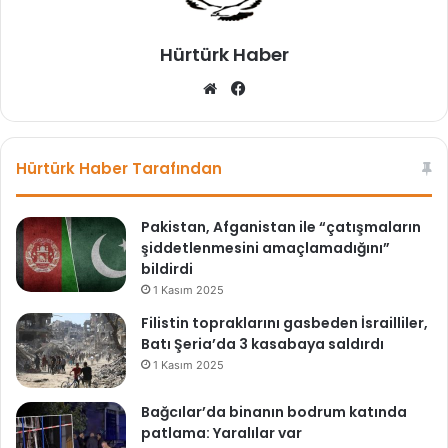
a
h
Hürtürk Haber
a
l
We
Fa
e
b
ce
l
sit
bo
e
esi
ok
r
Hürtürk Haber Tarafından
i
m
i
Pakistan, Afganistan ile “çatışmaların
r
şiddetlenmesini amaçlamadığını”
a
bildirdi
s
1 Kasım 2025
b
Filistin topraklarını gasbeden İsrailliler,
ı
Batı Şeria’da 3 kasabaya saldırdı
r
1 Kasım 2025
a
k
Bağcılar’da binanın bodrum katında
m
patlama: Yaralılar var
a