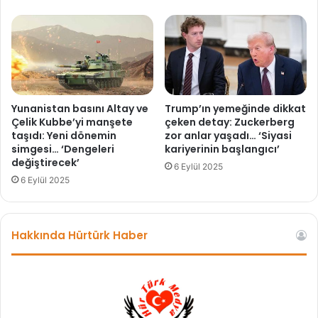
i
ğ
i
v
e
d
e
Yunanistan basını Altay ve
Trump’ın yemeğinde dikkat
m
Çelik Kubbe’yi manşete
çeken detay: Zuckerberg
taşıdı: Yeni dönemin
zor anlar yaşadı… ‘Siyasi
o
simgesi… ‘Dengeleri
kariyerinin başlangıcı’
k
değiştirecek’
r
6 Eylül 2025
a
6 Eylül 2025
s
i
d
Hakkında Hürtürk Haber
ı
ş
ı
m
ü
d