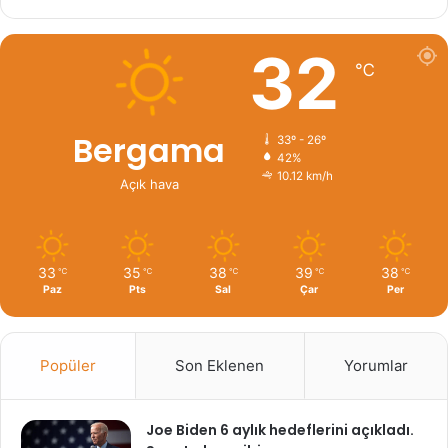
32
℃
Bergama
33º - 26º
42%
10.12 km/h
Açık hava
33
35
38
39
38
℃
℃
℃
℃
℃
Paz
Pts
Sal
Çar
Per
Popüler
Son Eklenen
Yorumlar
Joe Biden 6 aylık hedeflerini açıkladı.