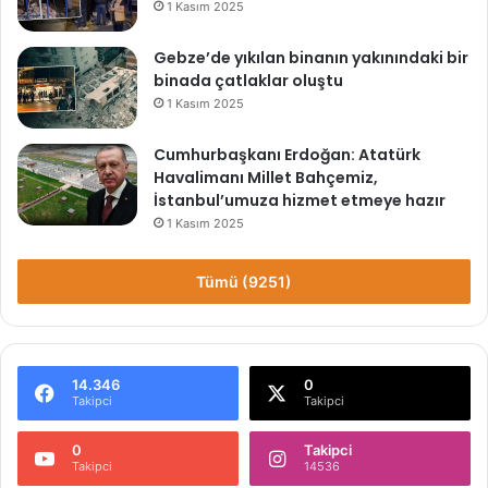
1 Kasım 2025
y
a
c
Gebze’de yıkılan binanın yakınındaki bir
a
binada çatlaklar oluştu
ğ
1 Kasım 2025
ı
z
Cumhurbaşkanı Erdoğan: Atatürk
Havalimanı Millet Bahçemiz,
İstanbul’umuza hizmet etmeye hazır
1 Kasım 2025
Tümü (9251)
14.346
0
Takipci
Takipci
0
Takipci
Takipci
14536