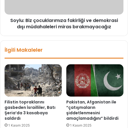
s
B
o
i
n
z
Soylu: Biz çocuklarımıza fakirliği ve demokrasi
o
ç
y
dışı müdahaleleri miras bırakmayacağız
o
o
c
r
u
a
k
İlgili Makaleler
n
l
ı
a
n
r
ı
ı
a
m
ç
ı
ı
z
k
a
l
f
Filistin topraklarını
Pakistan, Afganistan ile
a
a
gasbeden İsrailliler, Batı
“çatışmaların
d
k
Şeria’da 3 kasabaya
şiddetlenmesini
ı
i
saldırdı
amaçlamadığını” bildirdi
r
1 Kasım 2025
1 Kasım 2025
l