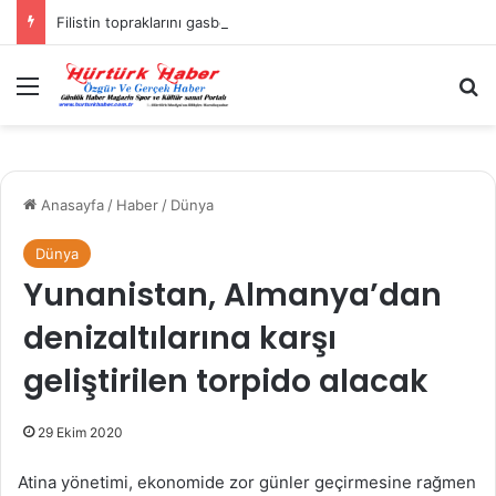
Filistin topraklarını gasbeden İsrailliler, Batı Şeria’da 3 kasabaya saldırdı
Menü
A
Anasayfa
/
Haber
/
Dünya
Dünya
Yunanistan, Almanya’dan
denizaltılarına karşı
geliştirilen torpido alacak
29 Ekim 2020
Atina yönetimi, ekonomide zor günler geçirmesine rağmen