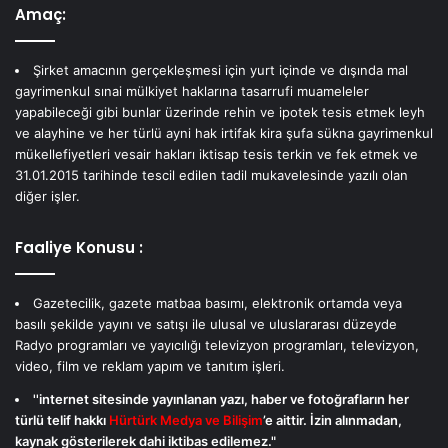
Amaç:
Şirket amacının gerçekleşmesi için yurt içinde ve dışında mal
gayrimenkul sınai mülkiyet haklarına tasarrufi muameleler
yapabileceği gibi bunlar üzerinde rehin ve ipotek tesis etmek leyh
ve alayhine ve her türlü ayni hak irtifak kira şufa sükna gayrimenkul
mükellefiyetleri vesair hakları iktisap tesis terkin ve fek etmek ve
31.01.2015 tarihinde tescil edilen tadil mukavelesinde yazılı olan
diğer işler.
Faaliye Konusu :
Gazetecilik, gazete matbaa basımı, elektronik ortamda veya
basılı şekilde yayını ve satışı ile ulusal ve uluslararası düzeyde
Radyo programları ve yayıcılığı televizyon programları, televizyon,
video, film ve reklam yapım ve tanıtım işleri.
''internet sitesinde yayınlanan yazı, haber ve fotoğrafların her
türlü telif hakkı
Hürtürk Medya ve Bilişim
’e aittir. İzin alınmadan,
kaynak gösterilerek dahi iktibas edilemez."