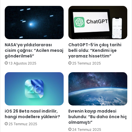
l
W
e
o
r
r
i
l
n
d
i
m
a
o
NASA’ya yıldızlararası
ChatGPT-5’in çıkış tarihi
z
d
cisim çağrısı: “Acilen mesaj
belli oldu: “Kendimi işe
a
u
gönderilmeli”
yaramaz hissettim”
l
b
13 Ağustos 2025
25 Temmuz 2025
t
e
m
d
a
a
k
v
i
a
ç
o
i
l
n
u
iOS 26 Beta nasıl indirilir,
Evrenin kayıp maddesi
m
y
hangi modellere yüklenir?
bulundu: “Bu daha önce hiç
ü
o
olmamıştı”
25 Temmuz 2025
d
r
24 Temmuz 2025