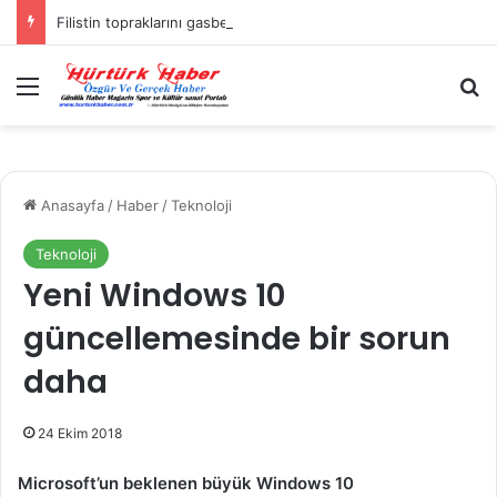
Filistin topraklarını gasbeden İsrailliler, Batı Şeria’da 3 kasabaya saldırdı
Menü
A
Anasayfa
/
Haber
/
Teknoloji
Teknoloji
Yeni Windows 10
güncellemesinde bir sorun
daha
24 Ekim 2018
Microsoft’un beklenen büyük Windows 10