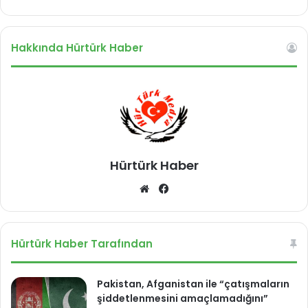
a
!
h
a
Hakkında Hürtürk Haber
l
e
t
i
m
i
Hürtürk Haber
We
Fa
b
ce
sit
bo
esi
ok
Hürtürk Haber Tarafından
Pakistan, Afganistan ile “çatışmaların
şiddetlenmesini amaçlamadığını”