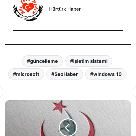
Hürtürk Haber
güncelleme
işletim sistemi
microsoft
SeoHaber
windows 10
S
a
ğ
l
ı
k