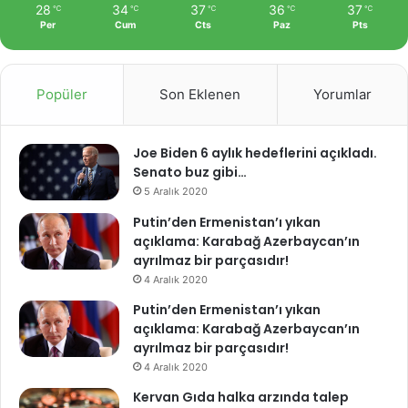
28
34
37
36
37
℃
℃
℃
℃
℃
Per
Cum
Cts
Paz
Pts
Popüler
Son Eklenen
Yorumlar
Joe Biden 6 aylık hedeflerini açıkladı.
Senato buz gibi…
5 Aralık 2020
Putin’den Ermenistan’ı yıkan
açıklama: Karabağ Azerbaycan’ın
ayrılmaz bir parçasıdır!
4 Aralık 2020
Putin’den Ermenistan’ı yıkan
açıklama: Karabağ Azerbaycan’ın
ayrılmaz bir parçasıdır!
4 Aralık 2020
Kervan Gıda halka arzında talep