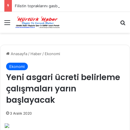
Filistin topraklarını gasbeden İsrailliler, Batı Şeria’da 3 kasabaya saldırdı
Menü
A
Anasayfa
/
Haber
/
Ekonomi
Ekonomi
Yeni asgari ücreti belirleme
çalışmaları yarın
başlayacak
3 Aralık 2020