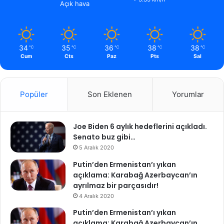
Açık hava
34
35
36
38
38
℃
℃
℃
℃
℃
Cum
Cts
Paz
Pts
Sal
Popüler
Son Eklenen
Yorumlar
Joe Biden 6 aylık hedeflerini açıkladı.
Senato buz gibi…
5 Aralık 2020
Putin’den Ermenistan’ı yıkan
açıklama: Karabağ Azerbaycan’ın
ayrılmaz bir parçasıdır!
4 Aralık 2020
Putin’den Ermenistan’ı yıkan
açıklama: Karabağ Azerbaycan’ın