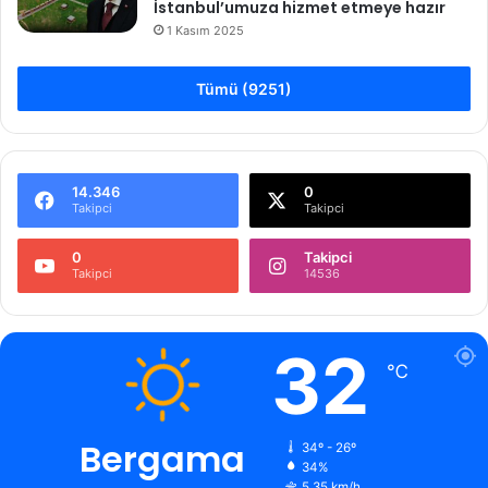
İstanbul’umuza hizmet etmeye hazır
1 Kasım 2025
Tümü (9251)
14.346
0
Takipci
Takipci
0
Takipci
Takipci
14536
32
℃
Bergama
34º - 26º
34%
5.35 km/h