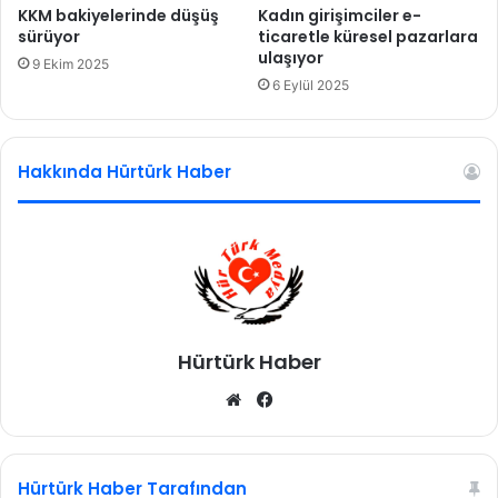
r
KKM bakiyelerinde düşüş
Kadın girişimciler e-
ı
sürüyor
ticaretle küresel pazarlara
ç
ulaşıyor
9 Ekim 2025
ö
6 Eylül 2025
z
ü
l
Hakkında Hürtürk Haber
d
ü
Hürtürk Haber
We
Fa
b
ce
sit
bo
esi
ok
Hürtürk Haber Tarafından