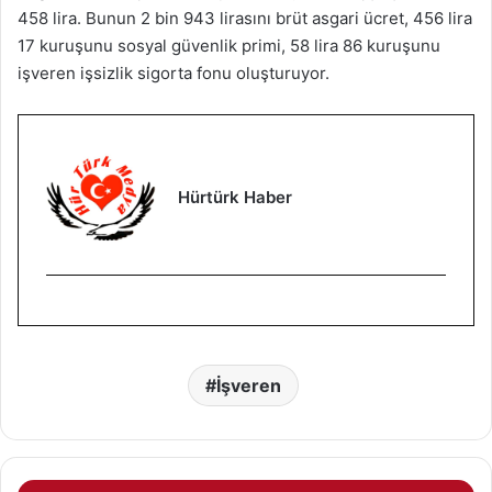
458 lira. Bunun 2 bin 943 lirasını brüt asgari ücret, 456 lira
17 kuruşunu sosyal güvenlik primi, 58 lira 86 kuruşunu
işveren işsizlik sigorta fonu oluşturuyor.
Hürtürk Haber
İşveren
A