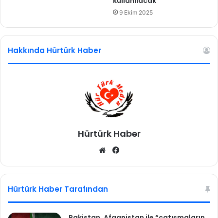
kullanılacak
9 Ekim 2025
Hakkında Hürtürk Haber
Hürtürk Haber
We
Fa
b
ce
sit
bo
esi
ok
Hürtürk Haber Tarafından
Pakistan, Afganistan ile “çatışmaların