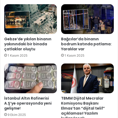
n
k
d
a
e
s
r
'
d
ı
i
n
ü
Gebze’de yıkılan binanın
Bağcılar’da binanın
z
yakınındaki bir binada
bodrum katında patlama:
e
çatlaklar oluştu
Yaralılar var
n
1 Kasım 2025
1 Kasım 2025
s
a
k
a
t
l
ı
ğ
İstanbul Altın Rafinerisi
TBMM Dijital Mecralar
ı
A.Ş’ye operasyonda yeni
Komisyonu Başkanı
gelişme!
Elmas’tan “dijital telif”
açıklaması! Yazılım
9 Ekim 2025