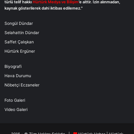
türlü telif hakkı
Hürtürk Medya ve Bilişim
’e aittir. İzin alınmadan,
kaynak gösterilerek dahi iktibas edilemez."
Songül Dündar
Selahattin Dündar
Saffet Çalışkan
Hürtürk Ergüner
Biyografi
Hava Durumu
Nöbetçi Eczaneler
Foto Galeri
Video Galeri
2016 - © Tüm Hakları Saklıdır |
Hürtürk Haber
|
Hürtürk