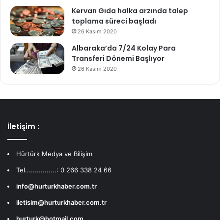
Kervan Gıda halka arzında talep
toplama süreci başladı
26 Kasım 2020
Albaraka’da 7/24 Kolay Para
Transferi Dönemi Başlıyor
26 Kasım 2020
İletişim :
Hürtürk Medya ve Bilişim
Tel................: 0 266 338 24 66
info@hurturkhaber.com.tr
iletisim@hurturkhaber.com.tr
hurturk@hotmail.com