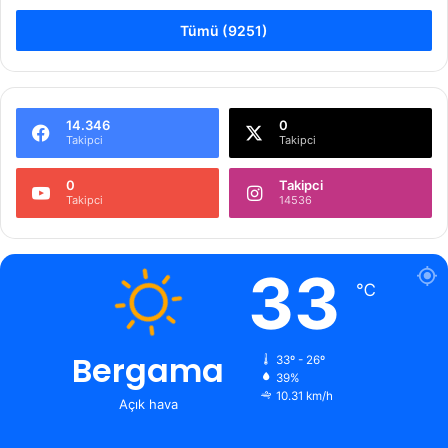
Tümü (9251)
14.346
0
Takipci
Takipci
0
Takipci
Takipci
14536
33
℃
Bergama
33º - 26º
39%
10.31 km/h
Açık hava