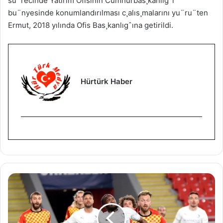
su¨recinde Yatırım Ofisinin Cumhurbas¸kanlıgˆı
bu¨nyesinde konumlandırılması c¸alıs¸malarını yu¨ru¨ten
Ermut, 2018 yılında Ofis Bas¸kanlıgˆına getirildi.
Hürtürk Haber
G
ö
z
t
e