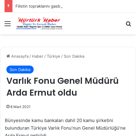
Filistin topraklarını gasbeden İsrailliler, Batı Şeria’da 3 kasabaya saldırdı
Menü
A
Anasayfa
/
Haber
/
Türkiye
/
Son Dakika
Son Dakika
Varlık Fonu Genel Müdürü
Arda Ermut oldu
8 Mart 2021
Bünyesinde kamu bankaları dahil 20 kamu şirketini
bulunduran Türkiye Varlık Fonu’nun Genel Müdürlüğü’ne
Arda Ermut getirildi.