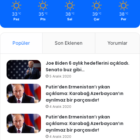
33
35
38
39
38
℃
℃
℃
℃
℃
Paz
Pts
Sal
Çar
Per
Popüler
Son Eklenen
Yorumlar
Joe Biden 6 aylık hedeflerini açıkladı.
Senato buz gibi…
5 Aralık 2020
Putin’den Ermenistan’ı yıkan
açıklama: Karabağ Azerbaycan’ın
ayrılmaz bir parçasıdır!
4 Aralık 2020
Putin’den Ermenistan’ı yıkan
açıklama: Karabağ Azerbaycan’ın
ayrılmaz bir parçasıdır!
4 Aralık 2020