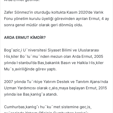
Zafer Sönmez’in oturduğu koltukta Kasım 2020’de Varlık
Fonu yönetim kurulu üyeliği görevinden ayrılan Ermut, 4 ay
sonra genel müdür olarak geri dönmüş oldu.
ARDA ERMUT KİMDİR?
Bogˆazic¸i U¨niversitesi Siyaset Bilimi ve Uluslararası
I·lis¸kiler Bo¨lu¨mu¨nden mezun olan Arda Ermut, 2005
yılında I·stanbul’da Bas¸bakanlık Basın ve Halkla I·lis¸kiler
Mu¨s¸aviriliğinde görev yaptı.
2007 yılında Tu¨rkiye Yatırım Destek ve Tanıtım Ajansı’nda
Uzman Yardımcısı olarak c¸alıs¸maya başlayan Ermut, 2015
yılında ise Bas¸kanlıgˆa atandı.
Cumhurbas¸kanlıgˆı hu¨ku¨met sistemine gec¸is¸