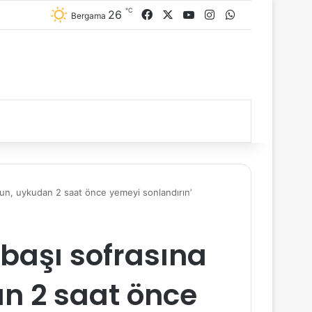
℃
26
Facebook
X
YouTube
Instagram
WhatsApp
Bergama
urun, uykudan 2 saat önce yemeyi sonlandırın’
lbaşı sofrasına
an 2 saat önce