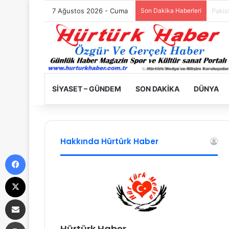
7 Ağustos 2026 - Cuma
Son Dakika Haberleri
Filist
SIYASET – GÜNDEM
SON DAKIKA
DÜNYA
Hakkında Hürtürk Haber
Facebook
X
E-Posta ile paylaş
Yazdır
Hürtürk Haber