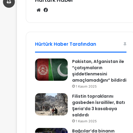
We
Fa
b
ce
sit
bo
esi
ok
Hürtürk Haber Tarafından
Pakistan, Afganistan ile
“çatışmaların
şiddetlenmesini
amaçlamadığını” bildirdi
1 Kasım 2025
Filistin topraklarını
gasbeden İsrailliler, Batı
Şeria’da 3 kasabaya
saldırdı
1 Kasım 2025
Bağcılar’da binanın