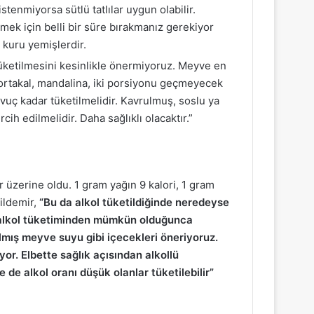
 istenmiyorsa sütlü tatlılar uygun olabilir.
ek için belli bir süre bırakmanız gerekiyor
e kuru yemişlerdir.
n tüketilmesini kesinlikle önermiyoruz. Meyve en
 portakal, mandalina, iki porsiyonu geçmeyecek
 avuç kadar tüketilmelidir. Kavrulmuş, soslu ya
cih edilmelidir. Daha sağlıklı olacaktır.”
er üzerine oldu. 1 gram yağın 9 kalori, 1 gram
ildemir,
“Bu da alkol tüketildiğinde neredeyse
, alkol tüketiminden mümkün olduğunca
kılmış meyve suyu gibi içecekleri öneriyoruz.
or. Elbette sağlık açısından alkollü
de alkol oranı düşük olanlar tüketilebilir”