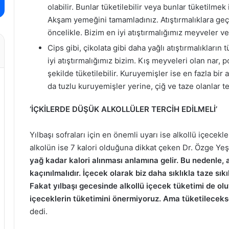
olabilir. Bunlar tüketilebilir veya bunlar tüketilmek
Akşam yemeğini tamamladınız. Atıştırmalıklara geçm
öncelikle. Bizim en iyi atıştırmalığımız meyveler v
Cips gibi, çikolata gibi daha yağlı atıştırmalıkları
iyi atıştırmalığımız bizim. Kış meyveleri olan nar,
şekilde tüketilebilir. Kuruyemişler ise en fazla bir
da tuzlu kuruyemişler yerine, çiğ ve taze olanlar ter
‘İÇKİLERDE DÜŞÜK ALKOLLÜLER TERCİH EDİLMELİ’
Yılbaşı sofraları için en önemli uyarı ise alkollü içecekl
alkolün ise 7 kalori olduğuna dikkat çeken Dr. Özge Yeş
yağ kadar kalori alınması anlamına gelir. Bu nedenle
kaçınılmalıdır. İçecek olarak biz daha sıklıkla taze sı
Fakat yılbaşı gecesinde alkollü içecek tüketimi de oluy
içeceklerin tüketimini önermiyoruz. Ama tüketilecekse 
dedi.