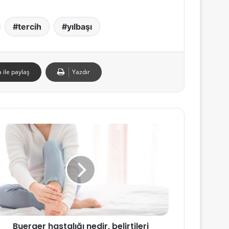
tercih
yılbaşı
 ile paylaş
Yazdır
Buerger hastalığı nedir, belirtileri