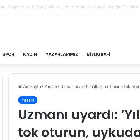
in topraklarını gasbeden İsrailliler, Batı Şeria’da 3 kasabaya saldırdı
SPOR
KADIN
YAZARLARIMIZ
BIYOGRAFI
Anasayfa
/
Yaşam
/
Uzmanı uyardı: ‘Yılbaşı sofrasına tok ot
Yaşam
Uzmanı uyardı: ‘Yı
tok oturun, uykud