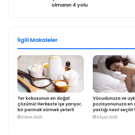
olmanın 4 yolu
i
t
v
a
i
l
r
ı
ü
ğ
s
ı
İlgili Makaleler
l
n
e
e
r
d
e
i
h
r
a
,
z
b
ı
e
r
l
Ter kokusunun en doğal
Vücudunuza ve uy
l
i
çözümü! Herkeste işe yarıyor,
pozisyonunuza en 
ı
r
bir parmak sürmek yeterli
yastığı nasıl seçilir
k
t
9 Ekim 2025
6 Eylül 2025
l
i
ı
l
o
e