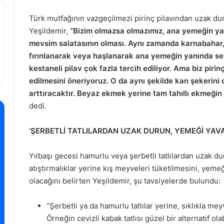
Türk mutfağının vazgeçilmezi pirinç pilavından uzak du
Yeşildemir,
“Bizim olmazsa olmazımız, ana yemeğin yan
mevsim salatasının olması. Aynı zamanda karnabahar, b
fırınlanarak veya haşlanarak ana yemeğin yanında servis
kestaneli pilav çok fazla tercih ediliyor. Ama biz pirin
edilmesini öneriyoruz. O da aynı şekilde kan şekerini
arttıracaktır. Beyaz ekmek yerine tam tahıllı ekmeğin 
dedi.
‘ŞERBETLİ TATLILARDAN UZAK DURUN, YEMEĞİ YAVAŞ
Yılbaşı gecesi hamurlu veya şerbetli tatlılardan uzak d
atıştırmalıklar yerine kış meyveleri tüketilmesini, yem
olacağını belirten Yeşildemir, şu tavsiyelerde bulundu:
“Şerbetli ya da hamurlu tatlılar yerine, sıklıkla mey
Örneğin cevizli kabak tatlısı güzel bir alternatif olab