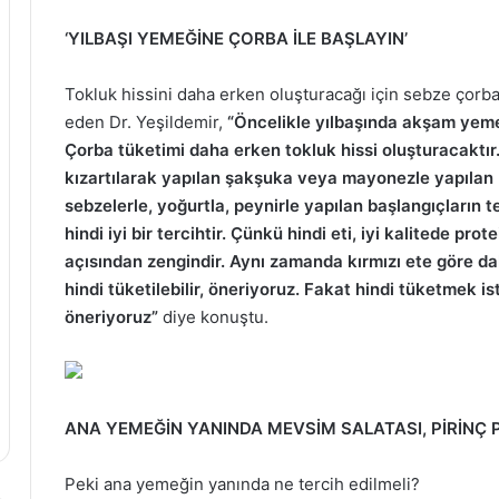
‘YILBAŞI YEMEĞİNE ÇORBA İLE BAŞLAYIN’
Tokluk hissini daha erken oluşturacağı için sebze çorb
eden Dr. Yeşildemir,
“Öncelikle yılbaşında akşam yemeğ
Çorba tüketimi daha erken tokluk hissi oluşturacaktı
kızartılarak yapılan şakşuka veya mayonezle yapılan R
sebzelerle, yoğurtla, peynirle yapılan başlangıçların 
hindi iyi bir tercihtir. Çünkü hindi eti, iyi kalitede pro
açısından zengindir. Aynı zamanda kırmızı ete göre da
hindi tüketilebilir, öneriyoruz. Fakat hindi tüketmek i
öneriyoruz”
diye konuştu.
ANA YEMEĞİN YANINDA MEVSİM SALATASI, PİRİNÇ P
Peki ana yemeğin yanında ne tercih edilmeli?