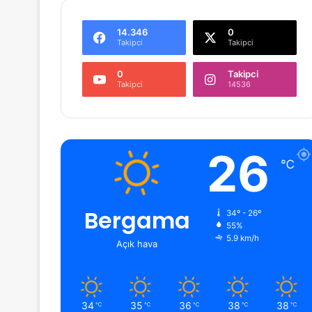
14.346
0
Takipci
Takipci
0
Takipci
Takipci
14536
26
℃
Bergama
34º - 26º
55%
5.9 km/h
Açık hava
34
35
36
38
38
℃
℃
℃
℃
℃