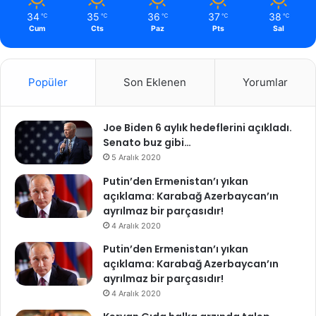
34
35
36
37
38
℃
℃
℃
℃
℃
Cum
Cts
Paz
Pts
Sal
Popüler
Son Eklenen
Yorumlar
Joe Biden 6 aylık hedeflerini açıkladı.
Senato buz gibi…
5 Aralık 2020
Putin’den Ermenistan’ı yıkan
açıklama: Karabağ Azerbaycan’ın
ayrılmaz bir parçasıdır!
4 Aralık 2020
Putin’den Ermenistan’ı yıkan
açıklama: Karabağ Azerbaycan’ın
ayrılmaz bir parçasıdır!
4 Aralık 2020