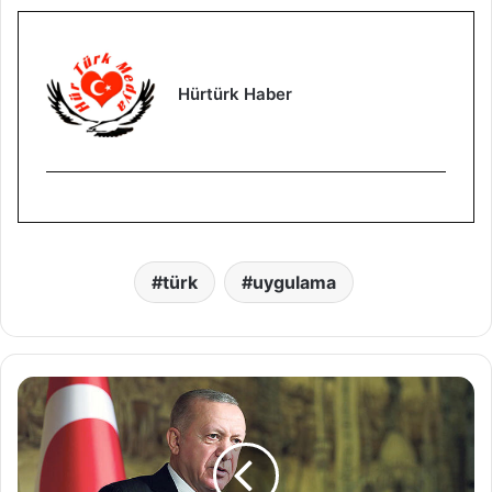
Hürtürk Haber
türk
uygulama
‘
T
ü
r
k