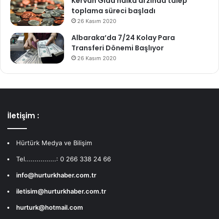
Kervan Gıda halka arzında talep
toplama süreci başladı
26 Kasım 2020
Albaraka’da 7/24 Kolay Para
Transferi Dönemi Başlıyor
26 Kasım 2020
İletişim :
Hürtürk Medya ve Bilişim
Tel................: 0 266 338 24 66
info@hurturkhaber.com.tr
iletisim@hurturkhaber.com.tr
hurturk@hotmail.com