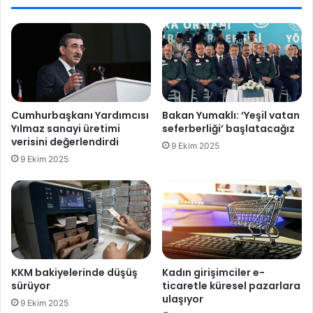
ı
a
s
n
ü
’
r
a
d
T
ü
ü
r
r
e
k
Cumhurbaşkanı Yardımcısı
Bakan Yumaklı: ‘Yeşil vatan
c
ç
Yılmaz sanayi üretimi
seferberliği’ başlatacağız
e
e
verisini değerlendirdi
9 Ekim 2025
k
m
9 Ekim 2025
’
e
k
t
u
p
:
‘
İ
KKM bakiyelerinde düşüş
Kadın girişimciler e-
l
sürüyor
ticaretle küresel pazarlara
i
ulaşıyor
9 Ekim 2025
ş