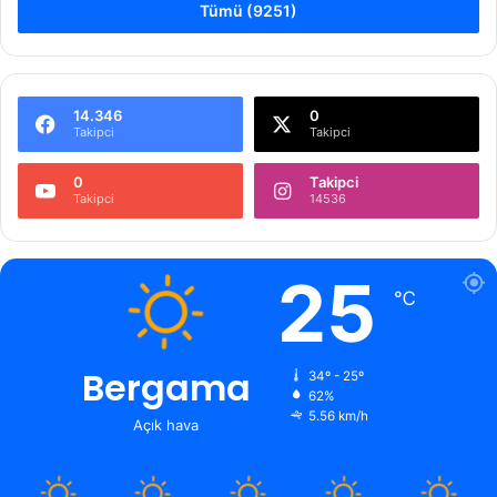
Tümü (9251)
14.346
0
Takipci
Takipci
0
Takipci
Takipci
14536
25
℃
Bergama
34º - 25º
62%
5.56 km/h
Açık hava