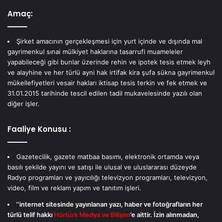
Amaç:
Şirket amacının gerçekleşmesi için yurt içinde ve dışında mal
gayrimenkul sınai mülkiyet haklarına tasarrufi muameleler
yapabileceği gibi bunlar üzerinde rehin ve ipotek tesis etmek leyh
ve alayhine ve her türlü ayni hak irtifak kira şufa sükna gayrimenkul
mükellefiyetleri vesair hakları iktisap tesis terkin ve fek etmek ve
31.01.2015 tarihinde tescil edilen tadil mukavelesinde yazılı olan
diğer işler.
Faaliye Konusu :
Gazetecilik, gazete matbaa basımı, elektronik ortamda veya
basılı şekilde yayını ve satışı ile ulusal ve uluslararası düzeyde
Radyo programları ve yayıcılığı televizyon programları, televizyon,
video, film ve reklam yapım ve tanıtım işleri.
''internet sitesinde yayınlanan yazı, haber ve fotoğrafların her
türlü telif hakkı
Hürtürk Medya ve Bilişim
’e aittir. İzin alınmadan,