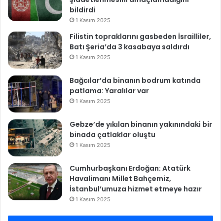
m
bildirdi
’
1 Kasım 2025
Filistin topraklarını gasbeden İsrailliler,
Batı Şeria’da 3 kasabaya saldırdı
1 Kasım 2025
Bağcılar’da binanın bodrum katında
patlama: Yaralılar var
1 Kasım 2025
Gebze’de yıkılan binanın yakınındaki bir
binada çatlaklar oluştu
1 Kasım 2025
Cumhurbaşkanı Erdoğan: Atatürk
Havalimanı Millet Bahçemiz,
İstanbul’umuza hizmet etmeye hazır
1 Kasım 2025