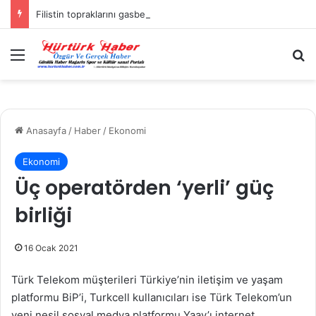
Filistin topraklarını gasbeden İsrailliler, Batı Şeria’da 3 kasabaya saldırdı
Menü
A
Anasayfa
/
Haber
/
Ekonomi
Ekonomi
Üç operatörden ‘yerli’ güç
birliği
16 Ocak 2021
Türk Telekom müşterileri Türkiye’nin iletişim ve yaşam
platformu BiP’i, Turkcell kullanıcıları ise Türk Telekom’un
yeni nesil sosyal medya platformu Yaay’ı internet