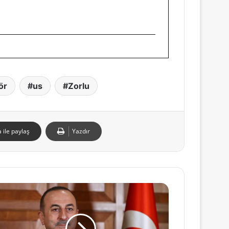
ör
us
Zorlu
 ile paylaş
Yazdır