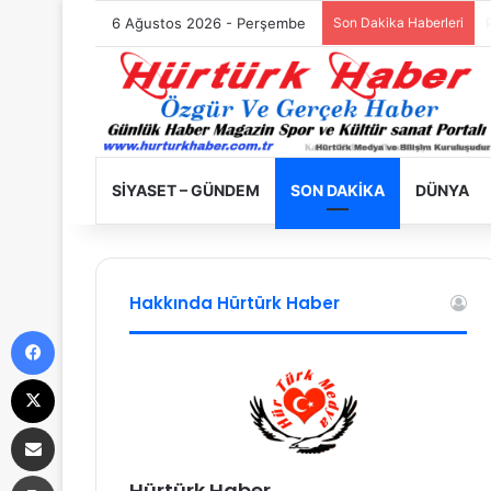
6 Ağustos 2026 - Perşembe
Son Dakika Haberleri
SIYASET – GÜNDEM
SON DAKIKA
DÜNYA
Hakkında Hürtürk Haber
Facebook
X
E-Posta ile paylaş
Yazdır
Hürtürk Haber