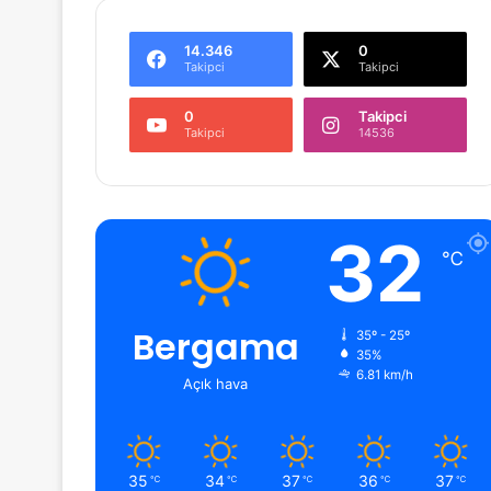
14.346
0
Takipci
Takipci
0
Takipci
Takipci
14536
32
℃
Bergama
35º - 25º
35%
6.81 km/h
Açık hava
35
34
37
36
37
℃
℃
℃
℃
℃