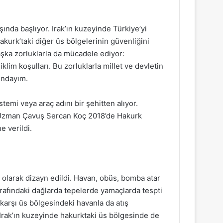
şında başlıyor. Irak’ın kuzeyinde Türkiye’yi
kurk’taki diğer üs bölgelerinin güvenliğini
aşka zorluklarla da mücadele ediyor:
im koşulları. Bu zorluklarla millet ve devletin
ındayım.
stemi veya araç adını bir şehitten alıyor.
e Uzman Çavuş Sercan Koç 2018’de Hakurk
e verildi.
el olarak dizayn edildi. Havan, obüs, bomba atar
etrafındaki dağlarda tepelerde yamaçlarda tespti
e karşı üs bölgesindeki havanla da atış
ri Irak’ın kuzeyinde hakurktaki üs bölgesinde de