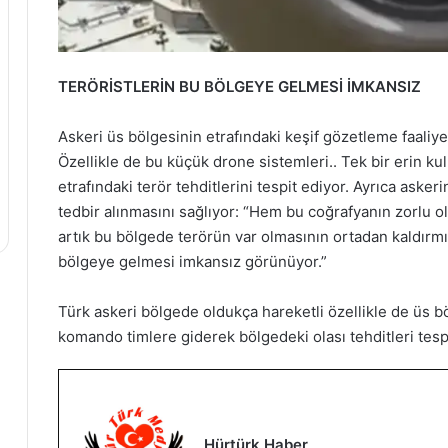
TERÖRİSTLERİN BU BÖLGEYE GELMESİ İMKANSIZ
Askeri üs bölgesinin etrafındaki keşif gözetleme faaliy
Özellikle de bu küçük drone sistemleri.. Tek bir erin ku
etrafındaki terör tehditlerini tespit ediyor. Ayrıca asker
tedbir alınmasını sağlıyor: “Hem bu coğrafyanın zorlu 
artık bu bölgede terörün var olmasının ortadan kaldırm
bölgeye gelmesi imkansız görünüyor.”
Türk askeri bölgede oldukça hareketli özellikle de üs 
komando timlere giderek bölgedeki olası tehditleri tespit
Hürtürk Haber