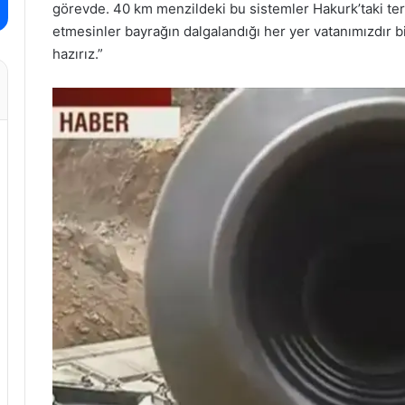
görevde. 40 km menzildeki bu sistemler Hakurk’taki ter
etmesinler bayrağın dalgalandığı her yer vatanımızdır b
hazırız.”