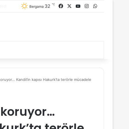
℃
32
Facebook
X
YouTube
Instagram
WhatsApp
Bergama
koruyor… Kandil’in kapısı Hakurk’ta terörle mücadele
r koruyor…
kurk’ta terörle