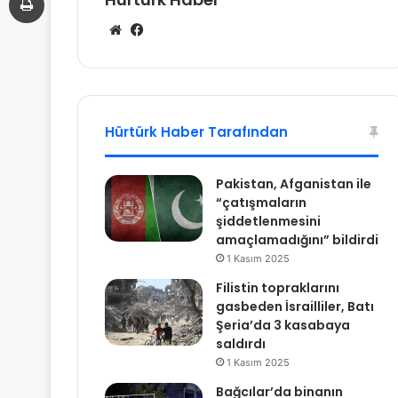
We
Fa
b
ce
sit
bo
esi
ok
Hürtürk Haber Tarafından
Pakistan, Afganistan ile
“çatışmaların
şiddetlenmesini
amaçlamadığını” bildirdi
1 Kasım 2025
Filistin topraklarını
gasbeden İsrailliler, Batı
Şeria’da 3 kasabaya
saldırdı
1 Kasım 2025
Bağcılar’da binanın