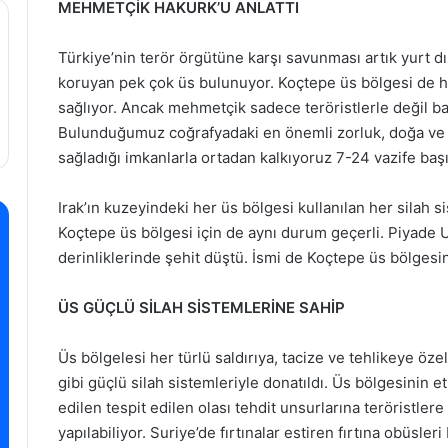
MEHMETÇİK HAKURK’U ANLATTI
Türkiye’nin terör örgütüne karşı savunması artık yurt dı
koruyan pek çok üs bulunuyor. Koçtepe üs bölgesi de ha
sağlıyor. Ancak mehmetçik sadece teröristlerle değil b
Bulunduğumuz coğrafyadaki en önemli zorluk, doğa ve ikl
sağladığı imkanlarla ortadan kalkıyoruz 7-24 vazife baş
Irak’ın kuzeyindeki her üs bölgesi kullanılan her silah si
Koçtepe üs bölgesi için de aynı durum geçerli. Piyad
derinliklerinde şehit düştü. İsmi de Koçtepe üs bölgesin
ÜS GÜÇLÜ SİLAH SİSTEMLERİNE SAHİP
Üs bölgelesi her türlü saldırıya, tacize ve tehlikeye öz
gibi güçlü silah sistemleriyle donatıldı. Üs bölgesinin 
edilen tespit edilen olası tehdit unsurlarına teröristler
yapılabiliyor. Suriye’de fırtınalar estiren fırtına obüsle