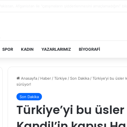
Filistin topraklarını gasbeden İsrailliler, Batı Şeria’da 3 kasabaya saldırdı
SPOR
KADIN
YAZARLARIMIZ
BIYOGRAFI
Anasayfa
/
Haber
/
Türkiye
/
Son Dakika
/
Türkiye’yi bu üsler 
sürüyor!
Son Dakika
Türkiye’yi bu üsle
Kandil’in kapısı Ha