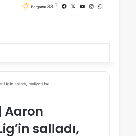
℃
33
Facebook
X
YouTube
Instagram
WhatsApp
Bergama
Lig’in salladı, maliyeti ise…
| Aaron
g’in salladı,