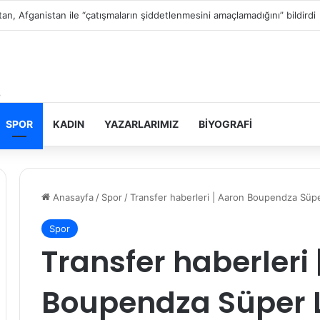
in topraklarını gasbeden İsrailliler, Batı Şeria’da 3 kasabaya saldırdı
SPOR
KADIN
YAZARLARIMIZ
BIYOGRAFI
Anasayfa
/
Spor
/
Transfer haberleri | Aaron Boupendza Süper 
Spor
Transfer haberleri 
Boupendza Süper Li