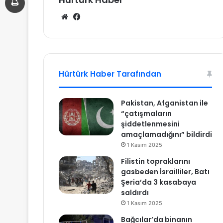
We
Fa
b
ce
sit
bo
esi
ok
Hürtürk Haber Tarafından
Pakistan, Afganistan ile
“çatışmaların
şiddetlenmesini
amaçlamadığını” bildirdi
1 Kasım 2025
Filistin topraklarını
gasbeden İsrailliler, Batı
Şeria’da 3 kasabaya
saldırdı
1 Kasım 2025
Bağcılar’da binanın