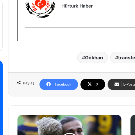
Hürtürk Haber
Gökhan
transfe
Paylaş
Facebook
X
E-Posta
S
F
o
e
n
n