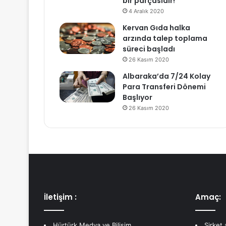
bir parçasıdır!
4 Aralık 2020
Kervan Gıda halka
arzında talep toplama
süreci başladı
26 Kasım 2020
Albaraka’da 7/24 Kolay
Para Transferi Dönemi
Başlıyor
26 Kasım 2020
İletişim :
Amaç:
Hürtürk Medya ve Bilişim
Şirket