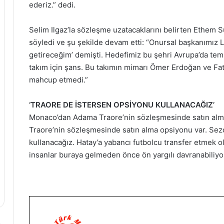
ederiz.” dedi.
Selim Ilgaz’la sözleşme uzatacaklarını belirten Ethem Sun
söyledi ve şu şekilde devam etti: “Onursal başkanımız Lü
getireceğim’ demişti. Hedefimiz bu şehri Avrupa’da te
takım için şans. Bu takımın mimarı Ömer Erdoğan ve Fatih
mahcup etmedi.”
‘TRAORE DE İSTERSEN OPSİYONU KULLANACAĞIZ’
Monaco’dan Adama Traore’nin sözleşmesinde satın alm
Traore’nin sözleşmesinde satın alma opsiyonu var. Se
kullanacağız. Hatay’a yabancı futbolcu transfer etmek o
insanlar buraya gelmeden önce ön yargılı davranabiliyo