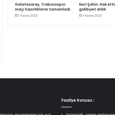
Galatasaray, Trabzonspor
Nuri Şahin: Hak etti
n
m
maçı hazırlıklarını tamamladı
galibiyet aldık
s
e
1 Kasım 2025
1 Kasım 2025
f
s
e
i
r
t
a
a
r
r
u
z
u
!
T
a
m
7
Faaliye Konusu :
i
s
i
 amacının gerçekleşmesi için yurt
Gazetecilik, gazete matbaa bas