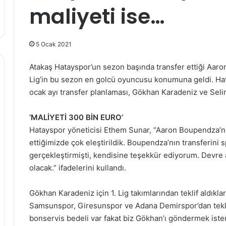
maliyeti ise…
5 Ocak 2021
Atakaş Hatayspor’un sezon başında transfer ettiği Aaro
Lig’in bu sezon en golcü oyuncusu konumuna geldi. H
ocak ayı transfer planlaması, Gökhan Karadeniz ve Seli
‘MALİYETİ 300 BİN EURO’
Hatayspor yöneticisi Ethem Sunar, “Aaron Boupendza’nı
ettiğimizde çok eleştirildik. Boupendza’nın transferini 
gerçekleştirmişti, kendisine teşekkür ediyorum. Devre 
olacak.” ifadelerini kullandı.
Gökhan Karadeniz için 1. Lig takımlarından teklif aldıkl
Samsunspor, Giresunspor ve Adana Demirspor’dan teklif 
bonservis bedeli var fakat biz Gökhan’ı göndermek ist