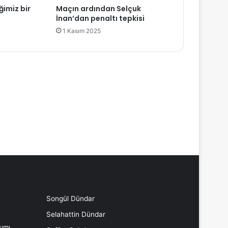
ğimiz bir
Maçın ardından Selçuk
İnan’dan penaltı tepkisi
1 Kasım 2025
Songül Dündar
Selahattin Dündar
ımı,