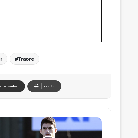
r
Traore
 ile paylaş
Yazdır