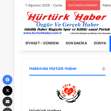
7 Ağustos 2026 - Cuma
Son Dakika Haberleri
Filist
SIYASET – GÜNDEM
SON DAKIKA
DÜNYA
Hakkında Hürtürk Haber
Facebook
X
E-Posta ile paylaş
Yazdır
Hürtürk Haber