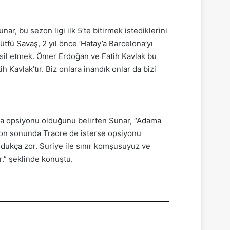
ar, bu sezon ligi ilk 5’te bitirmek istediklerini
tfü Savaş, 2 yıl önce ‘Hatay’a Barcelona’yı
msil etmek. Ömer Erdoğan ve Fatih Kavlak bu
 Kavlak’tır. Biz onlara inandık onlar da bizi
a opsiyonu olduğunu belirten Sunar, “Adama
zon sonunda Traore de isterse opsiyonu
ldukça zor. Suriye ile sınır komşusuyuz ve
r.” şeklinde konuştu.