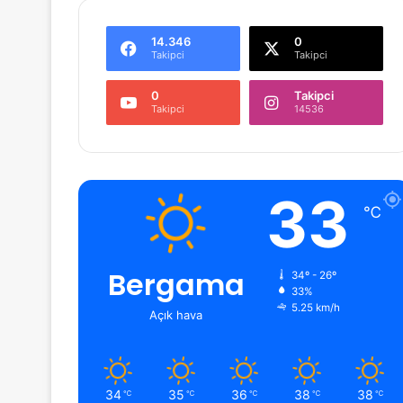
14.346
0
Takipci
Takipci
0
Takipci
Takipci
14536
33
℃
Bergama
34º - 26º
33%
5.25 km/h
Açık hava
34
35
36
38
38
℃
℃
℃
℃
℃