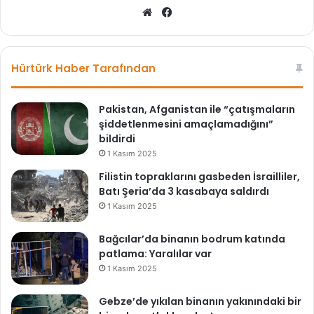
We
Fa
b
ce
sit
bo
esi
ok
Hürtürk Haber Tarafından
Pakistan, Afganistan ile “çatışmaların
şiddetlenmesini amaçlamadığını”
bildirdi
1 Kasım 2025
Filistin topraklarını gasbeden İsrailliler,
Batı Şeria’da 3 kasabaya saldırdı
1 Kasım 2025
Bağcılar’da binanın bodrum katında
patlama: Yaralılar var
1 Kasım 2025
Gebze’de yıkılan binanın yakınındaki bir