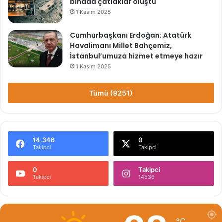
binada çatlaklar oluştu
1 Kasım 2025
Cumhurbaşkanı Erdoğan: Atatürk
Havalimanı Millet Bahçemiz,
İstanbul’umuza hizmet etmeye hazır
1 Kasım 2025
Tümü (9251)
14.346
0
Takipci
Takipci
0
Takipci
Takipci
14536
℃