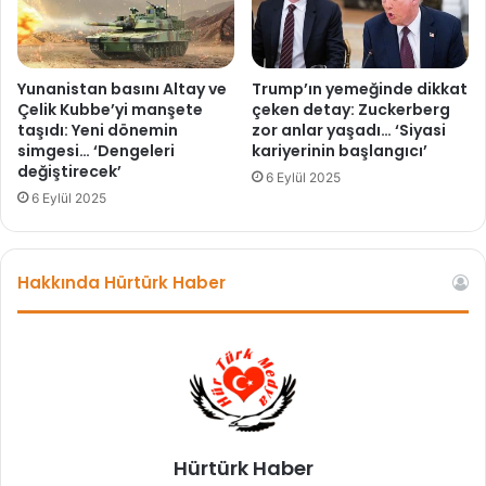
u
v
ç
g
l
a
a
Yunanistan basını Altay ve
Trump’ın yemeğinde dikkat
m
Çelik Kubbe’yi manşete
çeken detay: Zuckerberg
a
taşıdı: Yeni dönemin
zor anlar yaşadı… ‘Siyasi
simgesi… ‘Dengeleri
kariyerinin başlangıcı’
s
değiştirecek’
ı
6 Eylül 2025
6 Eylül 2025
Hakkında Hürtürk Haber
Hürtürk Haber