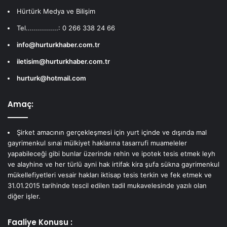
Hürtürk Medya ve Bilişim
Tel................: 0 266 338 24 66
info@hurturkhaber.com.tr
iletisim@hurturkhaber.com.tr
hurturk@hotmail.com
Amaç:
Şirket amacının gerçekleşmesi için yurt içinde ve dışında mal
gayrimenkul sınai mülkiyet haklarına tasarrufi muameleler
yapabileceği gibi bunlar üzerinde rehin ve ipotek tesis etmek leyh
ve alayhine ve her türlü ayni hak irtifak kira şufa sükna gayrimenkul
mükellefiyetleri vesair hakları iktisap tesis terkin ve fek etmek ve
31.01.2015 tarihinde tescil edilen tadil mukavelesinde yazılı olan
diğer işler.
Faaliye Konusu :