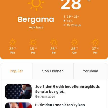
28
Bergama
33º - 25º
54%
10.32 km/h
Açık hava
33
35
38
38
37
℃
℃
℃
℃
℃
Paz
Pts
Sal
Çar
Per
Popüler
Son Eklenen
Yorumlar
Joe Biden 6 aylık hedeflerini açıkladı.
Senato buz gibi…
5 Aralık 2020
Putin’den Ermenistan’ı yıkan