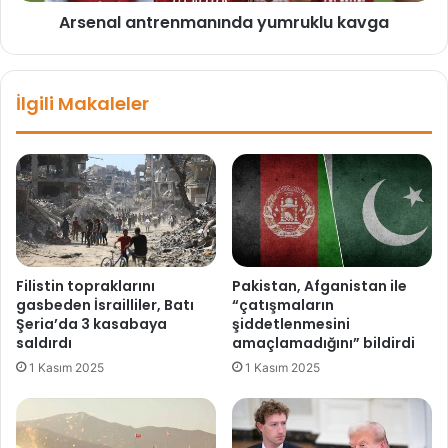
m
Arsenal antrenmanında yumruklu kavga
t
u
r
y
e
o
n
İlgili Makaleler
r
m
:
a
İ
n
k
ı
i
n
n
d
c
a
i
y
‘
u
Filistin topraklarını
Pakistan, Afganistan ile
F
m
gasbeden İsrailliler, Batı
“çatışmaların
E
r
Şeria’da 3 kasabaya
şiddetlenmesini
T
u
saldırdı
amaçlamadığını” bildirdi
Ö
k
1 Kasım 2025
1 Kasım 2025
’
l
c
u
ü
k
s
a