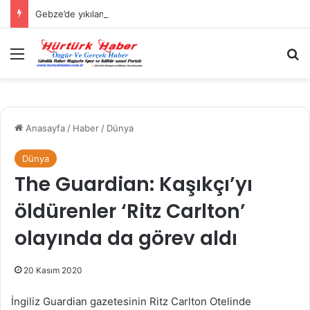
Gebze’de yıkılan binanın yakınındaki bir binada çatlaklar oluştu
Menü
A
Anasayfa
/
Haber
/
Dünya
Dünya
The Guardian: Kaşıkçı’yı
öldürenler ‘Ritz Carlton’
olayında da görev aldı
20 Kasım 2020
İngiliz Guardian gazetesinin Ritz Carlton Otelinde