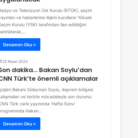
Radyo ve Televizyon Üst Kurulu (RTÜK), seçim
yayınları ve haberlerine ilişkin kurulların Yüksek
Seçim Kurulu (YSK) tarafından ilan edildiğini
hatırlatarak,…
Devamını Oku »
22 Nisan 2023
Son dakika… Bakan Soylu’dan
CNN Türk’te önemli açıklamalar
İçişleri Bakanı Süleyman Soylu, deprem bölgesi
çalışmaları ve terörle mücadeleyle son durumu
CNN Türk canlı yayınında 'Hafta Sonu'
programında Hakan…
Devamını Oku »