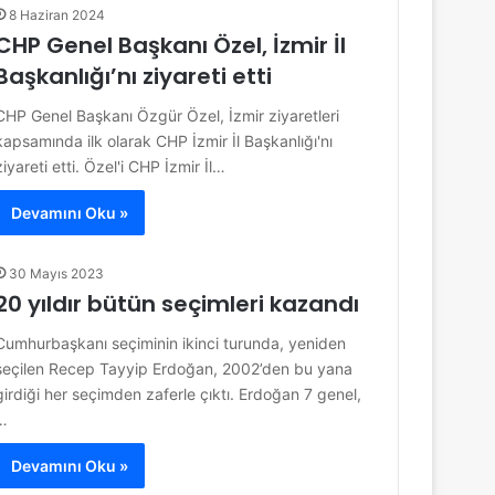
8 Haziran 2024
CHP Genel Başkanı Özel, İzmir İl
Başkanlığı’nı ziyareti etti
CHP Genel Başkanı Özgür Özel, İzmir ziyaretleri
kapsamında ilk olarak CHP İzmir İl Başkanlığı'nı
ziyareti etti. Özel'i CHP İzmir İl…
Devamını Oku »
30 Mayıs 2023
20 yıldır bütün seçimleri kazandı
Cumhurbaşkanı seçiminin ikinci turunda, yeniden
seçilen Recep Tayyip Erdoğan, 2002’den bu yana
girdiği her seçimden zaferle çıktı. Erdoğan 7 genel,
…
Devamını Oku »