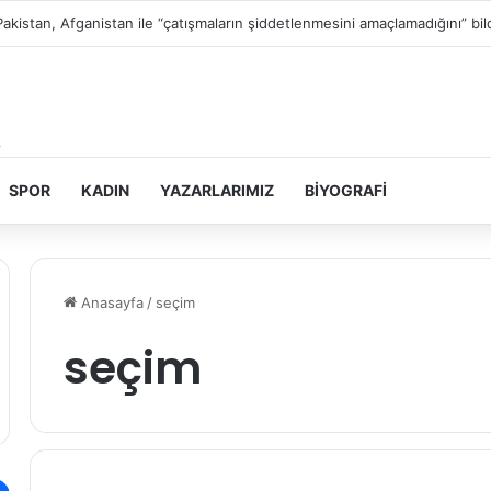
Filistin topraklarını gasbeden İsrailliler, Batı Şeria’da 3 kasabaya saldırdı
SPOR
KADIN
YAZARLARIMIZ
BIYOGRAFI
Anasayfa
/
seçim
seçim