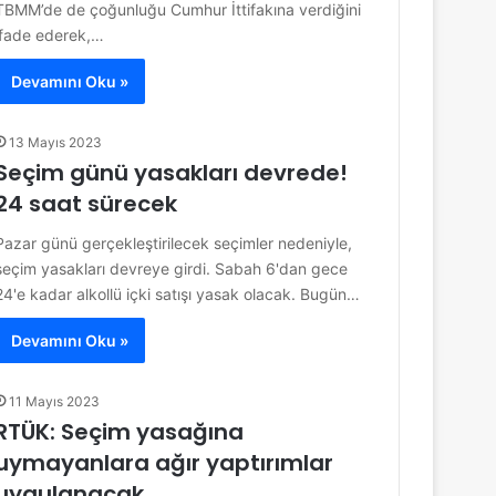
TBMM’de de çoğunluğu Cumhur İttifakına verdiğini
ifade ederek,…
Devamını Oku »
13 Mayıs 2023
Seçim günü yasakları devrede!
24 saat sürecek
Pazar günü gerçekleştirilecek seçimler nedeniyle,
seçim yasakları devreye girdi. Sabah 6'dan gece
24'e kadar alkollü içki satışı yasak olacak. Bugün…
Devamını Oku »
11 Mayıs 2023
RTÜK: Seçim yasağına
uymayanlara ağır yaptırımlar
uygulanacak