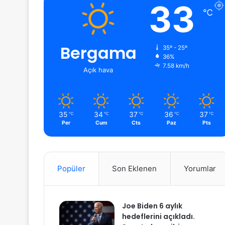
33
℃
Bergama
35º - 25º
36%
7.58 km/h
Açık hava
35
34
37
36
37
℃
℃
℃
℃
℃
Per
Cum
Cts
Paz
Pts
Popüler
Son Eklenen
Yorumlar
Joe Biden 6 aylık
hedeflerini açıkladı.