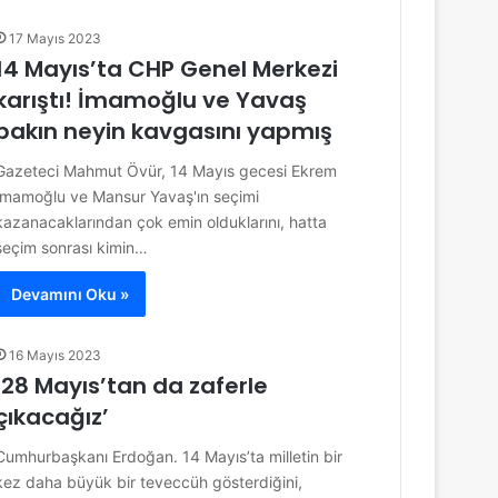
17 Mayıs 2023
14 Mayıs’ta CHP Genel Merkezi
karıştı! İmamoğlu ve Yavaş
bakın neyin kavgasını yapmış
Gazeteci Mahmut Övür, 14 Mayıs gecesi Ekrem
İmamoğlu ve Mansur Yavaş'ın seçimi
kazanacaklarından çok emin olduklarını, hatta
seçim sonrası kimin…
Devamını Oku »
16 Mayıs 2023
‘28 Mayıs’tan da zaferle
çıkacağız’
Cumhurbaşkanı Erdoğan. 14 Mayıs’ta milletin bir
kez daha büyük bir teveccüh gösterdiğini,