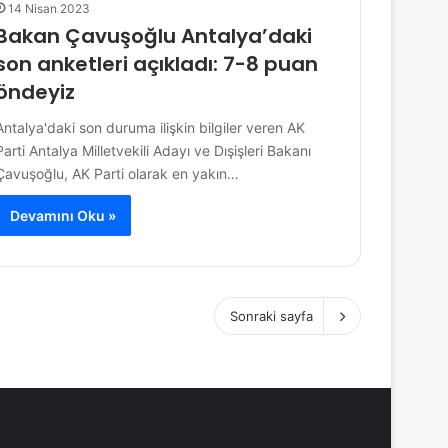
14 Nisan 2023
Bakan Çavuşoğlu Antalya’daki
son anketleri açıkladı: 7-8 puan
öndeyiz
Antalya'daki son duruma ilişkin bilgiler veren AK
Parti Antalya Milletvekili Adayı ve Dışişleri Bakanı
Çavuşoğlu, AK Parti olarak en yakın…
Devamını Oku »
Sonraki sayfa