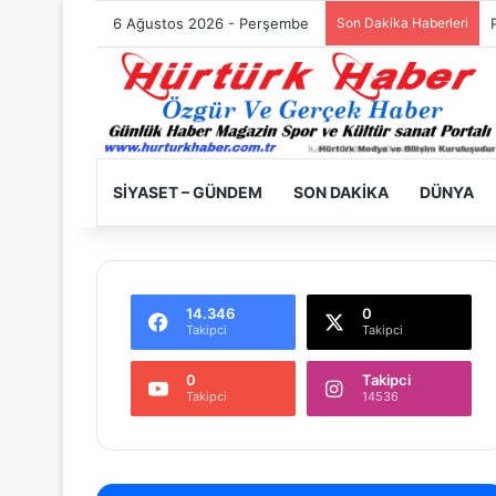
6 Ağustos 2026 - Perşembe
Son Dakika Haberleri
SIYASET – GÜNDEM
SON DAKIKA
DÜNYA
14.346
0
Takipci
Takipci
0
Takipci
Takipci
14536