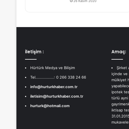
26 Kasım 2020
İletişim :
Amaç:
Hürtürk Medya ve Bilişim
Şirket
içinde ve
Tel................: 0 266 338 24 66
mülkiyet 
yapabilec
info@hurturkhaber.com.tr
ipotek te
iletisim@hurturkhaber.com.tr
türlü ayni
gayrimenku
hurturk@hotmail.com
iktisap te
31.01.2015
mukavelesi