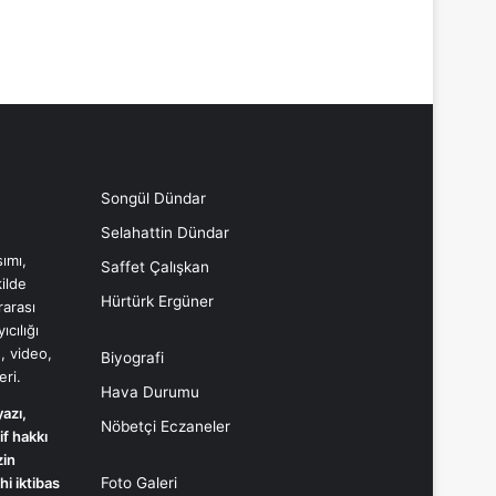
Songül Dündar
Selahattin Dündar
ımı,
Saffet Çalışkan
ilde
Hürtürk Ergüner
rarası
cılığı
, video,
Biyografi
eri.
Hava Durumu
yazı,
Nöbetçi Eczaneler
if hakkı
İzin
i iktibas
Foto Galeri