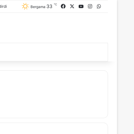
℃
33
Facebook
X
YouTube
Instagram
WhatsApp
irdi
Bergama