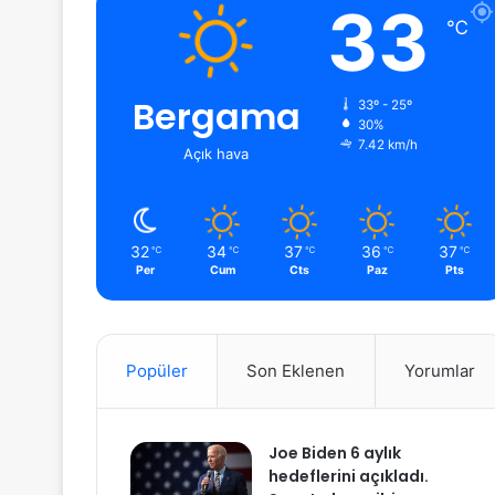
33
℃
Bergama
33º - 25º
30%
7.42 km/h
Açık hava
32
34
37
36
37
℃
℃
℃
℃
℃
Per
Cum
Cts
Paz
Pts
Popüler
Son Eklenen
Yorumlar
Joe Biden 6 aylık
hedeflerini açıkladı.