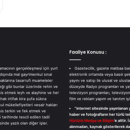
Faaliye Konusu :
 amacının gerçekleşmesi için yurt
Gazetecilik, gazete matbaa bas
 dışında mal gayrimenkul sınai
elektronik ortamda veya basılı şek
haklarına tasarrufi muameleler
yayını ve satışı ile ulusal ve ulusla
eği gibi bunlar üzerinde rehin ve
düzeyde Radyo programları ve yayı
sis etmek leyh ve alayhine ve her
televizyon programları, televizyon
 hak irtifak kira şufa sükna
film ve reklam yapım ve tanıtım işl
l mükellefiyetleri vesair hakları
''internet sitesinde yayınlanan 
sis terkin ve fek etmek ve
haber ve fotoğrafların her türlü tel
 tarihinde tescil edilen tadil
Hürtürk Medya ve Bilişim
’e aittir. 
nde yazılı olan diğer işler.
alınmadan, kaynak gösterilerek dah