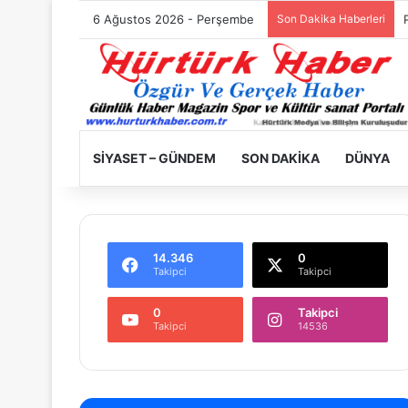
6 Ağustos 2026 - Perşembe
Son Dakika Haberleri
SIYASET – GÜNDEM
SON DAKIKA
DÜNYA
14.346
0
Takipci
Takipci
0
Takipci
Takipci
14536