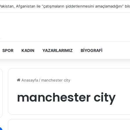
Pakistan, Afganistan ile “çatışmaların şiddetlenmesini amaçlamadığını” bild
SPOR
KADIN
YAZARLARIMIZ
BIYOGRAFI
Anasayfa
/
manchester city
manchester city