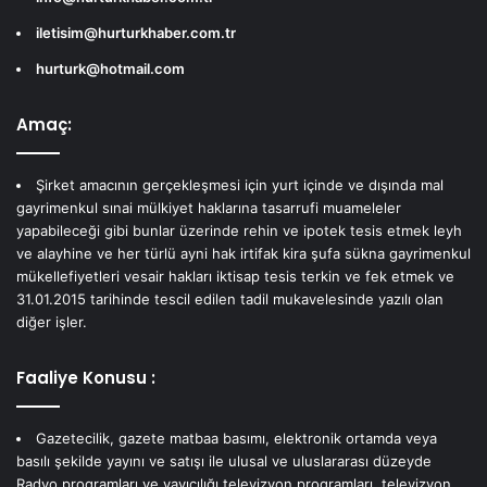
iletisim@hurturkhaber.com.tr
hurturk@hotmail.com
Amaç:
Şirket amacının gerçekleşmesi için yurt içinde ve dışında mal
gayrimenkul sınai mülkiyet haklarına tasarrufi muameleler
yapabileceği gibi bunlar üzerinde rehin ve ipotek tesis etmek leyh
ve alayhine ve her türlü ayni hak irtifak kira şufa sükna gayrimenkul
mükellefiyetleri vesair hakları iktisap tesis terkin ve fek etmek ve
31.01.2015 tarihinde tescil edilen tadil mukavelesinde yazılı olan
diğer işler.
Faaliye Konusu :
Gazetecilik, gazete matbaa basımı, elektronik ortamda veya
basılı şekilde yayını ve satışı ile ulusal ve uluslararası düzeyde
Radyo programları ve yayıcılığı televizyon programları, televizyon,