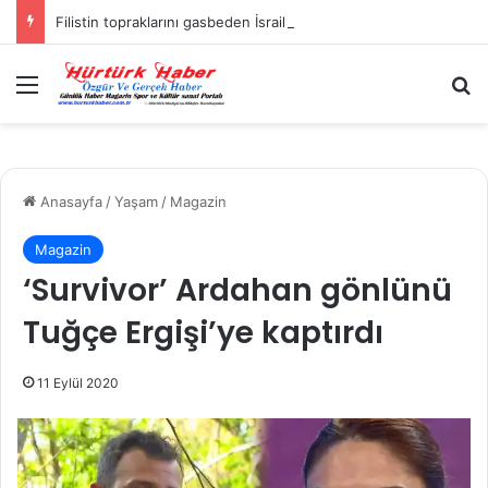
Filistin topraklarını gasbeden İsrailliler, Batı Şeria’da 3 kasabaya saldırdı
Menü
A
Anasayfa
/
Yaşam
/
Magazin
Magazin
‘Survivor’ Ardahan gönlünü
Tuğçe Ergişi’ye kaptırdı
11 Eylül 2020