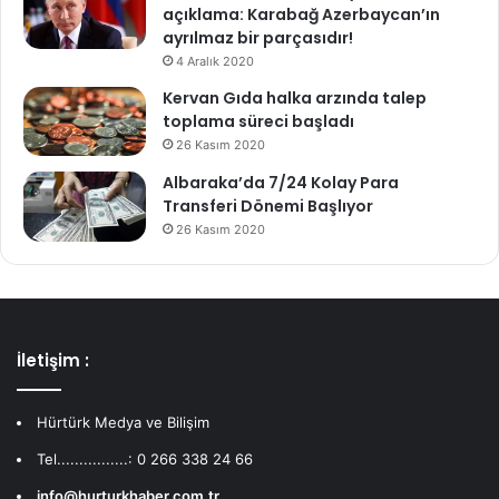
açıklama: Karabağ Azerbaycan’ın
ayrılmaz bir parçasıdır!
4 Aralık 2020
Kervan Gıda halka arzında talep
toplama süreci başladı
26 Kasım 2020
Albaraka’da 7/24 Kolay Para
Transferi Dönemi Başlıyor
26 Kasım 2020
İletişim :
Hürtürk Medya ve Bilişim
Tel................: 0 266 338 24 66
info@hurturkhaber.com.tr