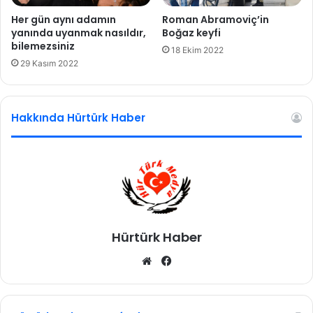
y
e
Her gün aynı adamın
Roman Abramoviç’in
n
yanında uyanmak nasıldır,
Boğaz keyfi
i
bilemezsiniz
18 Ekim 2022
t
29 Kasım 2022
e
b
l
Hakkında Hürtürk Haber
i
ğ
Hürtürk Haber
We
Fa
b
ce
sit
bo
esi
ok