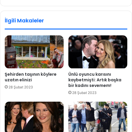
'
'
a
d
f
e
İlgili Makaleler
o
y
t
a
o
y
ğ
ı
r
m
a
l
f
a
l
n
ı
d
Şehirden taşının köylere
Ünlü oyuncu karısını
y
ı
uzatın elinizi
kaybetmişti: Artık başka
a
!
bir kadını sevemem!
28 Şubat 2023
n
S
28 Şubat 2023
ı
P
t
K
!
'
d
a
n