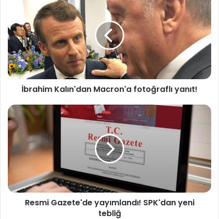
b
r
a
h
i
m
K
a
İbrahim Kalın'dan Macron'a fotoğraflı yanıt!
l
ı
n
R
'
e
d
s
a
m
n
i
M
G
a
a
c
z
r
e
Resmi Gazete'de yayımlandı! SPK'dan yeni
o
t
n
tebliğ
e