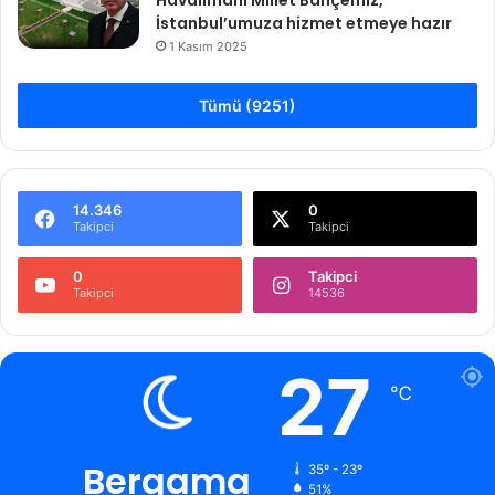
Havalimanı Millet Bahçemiz,
İstanbul’umuza hizmet etmeye hazır
1 Kasım 2025
Tümü (9251)
14.346
0
Takipci
Takipci
0
Takipci
Takipci
14536
27
℃
Bergama
35º - 23º
51%