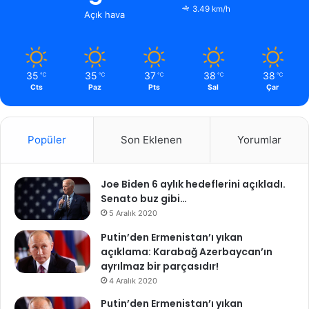
3.49 km/h
Açık hava
35
35
37
38
38
℃
℃
℃
℃
℃
Cts
Paz
Pts
Sal
Çar
Popüler
Son Eklenen
Yorumlar
Joe Biden 6 aylık hedeflerini açıkladı.
Senato buz gibi…
5 Aralık 2020
Putin’den Ermenistan’ı yıkan
açıklama: Karabağ Azerbaycan’ın
ayrılmaz bir parçasıdır!
4 Aralık 2020
Putin’den Ermenistan’ı yıkan