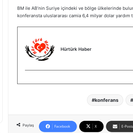
BM ile AB’nin Suriye içindeki ve bölge ülkelerinde bulu
konferansta uluslararası camia 6,4 milyar dolar yardı
Hürtürk Haber
konferans
Paylaş
Facebook
X
E-Posta