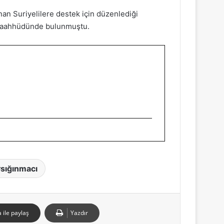
nan Suriyelilere destek için düzenlediği
m taahhüdünde bulunmuştu.
sığınmacı
 ile paylaş
Yazdır