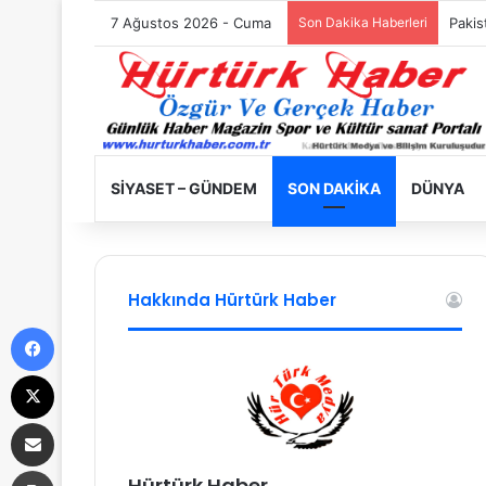
7 Ağustos 2026 - Cuma
Son Dakika Haberleri
Filist
SIYASET – GÜNDEM
SON DAKIKA
DÜNYA
Hakkında Hürtürk Haber
Facebook
X
E-Posta ile paylaş
Yazdır
Hürtürk Haber