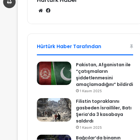
We
Fa
b
ce
sit
bo
esi
ok
Hürtürk Haber Tarafından
Pakistan, Afganistan ile
“çatışmaların
şiddetlenmesini
amaçlamadığını” bildirdi
1 Kasım 2025
Filistin topraklarını
gasbeden İsrailliler, Batı
Şeria’da 3 kasabaya
saldırdı
1 Kasım 2025
Bağcılar’da binanın