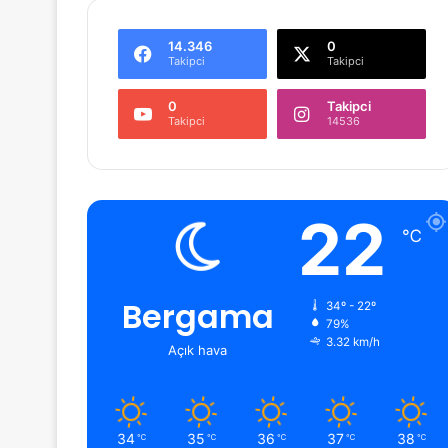
14.346
0
Takipci
Takipci
0
Takipci
Takipci
14536
22
℃
Bergama
34º - 22º
79%
3.32 km/h
Açık hava
34
35
36
37
38
℃
℃
℃
℃
℃