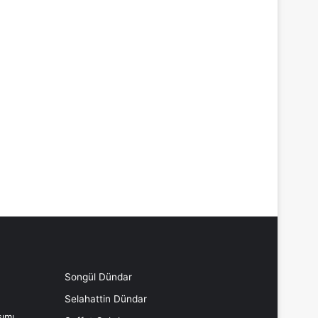
Songül Dündar
Selahattin Dündar
ımı,