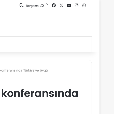
℃
22
Facebook
X
YouTube
Instagram
WhatsApp
Bergama
 konferansında Türkiye’ye övgü
k konferansında