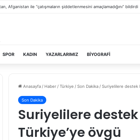
in topraklarını gasbeden İsrailliler, Batı Şeria’da 3 kasabaya saldırdı
SPOR
KADIN
YAZARLARIMIZ
BIYOGRAFI
Anasayfa
/
Haber
/
Türkiye
/
Son Dakika
/
Suriyelilere destek
Son Dakika
Suriyelilere deste
Türkiye’ye övgü