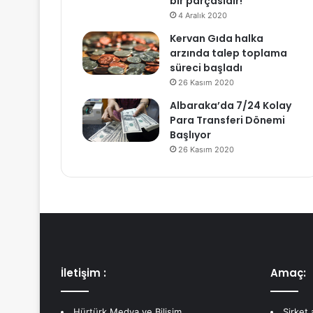
bir parçasıdır!
4 Aralık 2020
Kervan Gıda halka
arzında talep toplama
süreci başladı
26 Kasım 2020
Albaraka’da 7/24 Kolay
Para Transferi Dönemi
Başlıyor
26 Kasım 2020
İletişim :
Amaç:
Hürtürk Medya ve Bilişim
Şirket