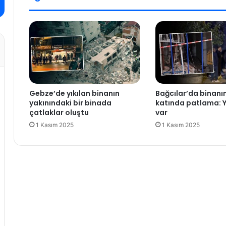
g
o
u
n
l
i
a
l
m
e
a
g
s
ö
ı
r
Gebze’de yıkılan binanın
Bağcılar’da binan
n
ü
yakınındaki bir binada
katında patlama: Y
ı
ş
çatlaklar oluştu
var
y
t
1 Kasım 2025
1 Kasım 2025
a
ü
s
a
(
l
Ç
l
e
a
v
ş
r
t
i
ı
m
r
i