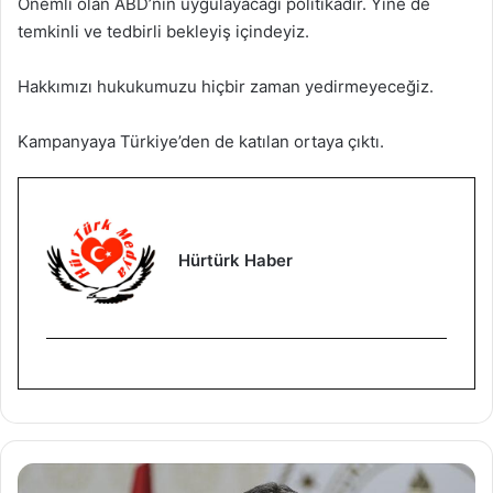
Önemli olan ABD’nin uygulayacağı politikadır. Yine de
temkinli ve tedbirli bekleyiş içindeyiz.
Hakkımızı hukukumuzu hiçbir zaman yedirmeyeceğiz.
Kampanyaya Türkiye’den de katılan ortaya çıktı.
Hürtürk Haber
S