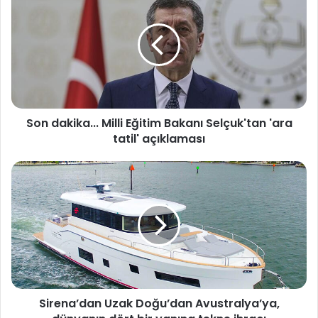
o
n
d
a
k
i
k
a
Son dakika... Milli Eğitim Bakanı Selçuk'tan 'ara
.
tatil' açıklaması
.
.
M
S
i
i
l
r
l
e
i
n
E
a
ğ
’
i
d
t
a
i
Sirena’dan Uzak Doğu’dan Avustralya’ya,
n
m
U