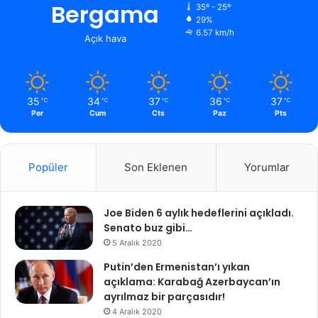
Bergama
35º - 25º
29%
6.57 km/h
Açık hava
35
34
37
36
37
℃
℃
℃
℃
℃
Per
Cum
Cts
Paz
Pts
Popüler
Son Eklenen
Yorumlar
Joe Biden 6 aylık hedeflerini açıkladı.
Senato buz gibi…
5 Aralık 2020
Putin’den Ermenistan’ı yıkan
açıklama: Karabağ Azerbaycan’ın
ayrılmaz bir parçasıdır!
4 Aralık 2020