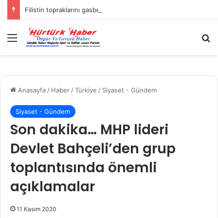
Filistin topraklarını gasbeden İsrailliler, Batı Şeria’da 3 kasabaya saldırdı
Menü
A
Anasayfa
/
Haber
/
Türkiye
/
Siyaset - Gündem
Siyaset - Gündem
Son dakika… MHP lideri
Devlet Bahçeli’den grup
toplantısında önemli
açıklamalar
11 Kasım 2020