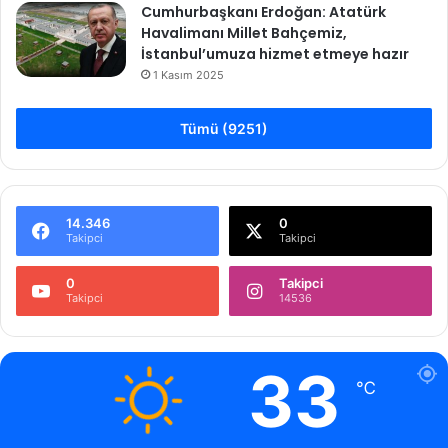
Cumhurbaşkanı Erdoğan: Atatürk
Havalimanı Millet Bahçemiz,
İstanbul’umuza hizmet etmeye hazır
1 Kasım 2025
Tümü (9251)
14.346
0
Takipci
Takipci
0
Takipci
Takipci
14536
33
℃