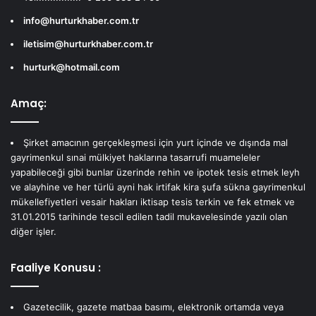
info@hurturkhaber.com.tr
iletisim@hurturkhaber.com.tr
hurturk@hotmail.com
Amaç:
Şirket amacının gerçekleşmesi için yurt içinde ve dışında mal
gayrimenkul sınai mülkiyet haklarına tasarrufi muameleler
yapabileceği gibi bunlar üzerinde rehin ve ipotek tesis etmek leyh
ve alayhine ve her türlü ayni hak irtifak kira şufa sükna gayrimenkul
mükellefiyetleri vesair hakları iktisap tesis terkin ve fek etmek ve
31.01.2015 tarihinde tescil edilen tadil mukavelesinde yazılı olan
diğer işler.
Faaliye Konusu :
Gazetecilik, gazete matbaa basımı, elektronik ortamda veya