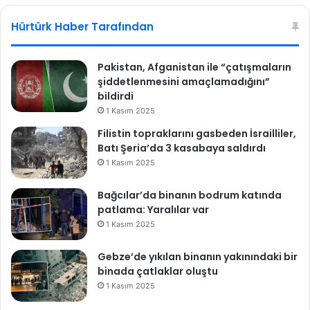
sit
bo
n
ı
esi
ok
Hürtürk Haber Tarafından
n
a
t
Pakistan, Afganistan ile “çatışmaların
e
şiddetlenmesini amaçlamadığını”
k
bildirdi
n
1 Kasım 2025
e
Filistin topraklarını gasbeden İsrailliler,
i
Batı Şeria’da 3 kasabaya saldırdı
h
1 Kasım 2025
r
a
c
Bağcılar’da binanın bodrum katında
ı
patlama: Yaralılar var
1 Kasım 2025
Gebze’de yıkılan binanın yakınındaki bir
binada çatlaklar oluştu
1 Kasım 2025