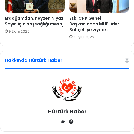
a
’
t
y
i
a
Erdoğan’dan, neyzen Niyazi
Eski CHP Genel
l
,
Sayın için başsağlığı mesajı
Başkanından MHP lideri
'
Bahçeli’ye ziyaret
d
9 Ekim 2025
a
ü
2 Eylül 2025
ç
n
ı
y
k
a
Hakkında Hürtürk Haber
l
n
a
ı
m
n
a
d
s
ö
ı
r
t
b
Hürtürk Haber
i
r
We
Fa
y
b
ce
a