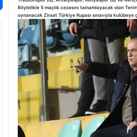
Böylelikle 5 maçlık cezasını tamamlayacak olan Teri
oynanacak Ziraat Türkiye Kupası sınavıyla kulübeye 