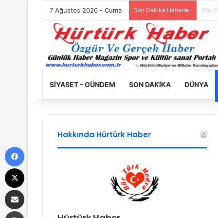
7 Ağustos 2026 - Cuma
Son Dakika Haberleri
Filist
SIYASET – GÜNDEM
SON DAKIKA
DÜNYA
Hakkında Hürtürk Haber
Facebook
X
E-Posta ile paylaş
Yazdır
Hürtürk Haber