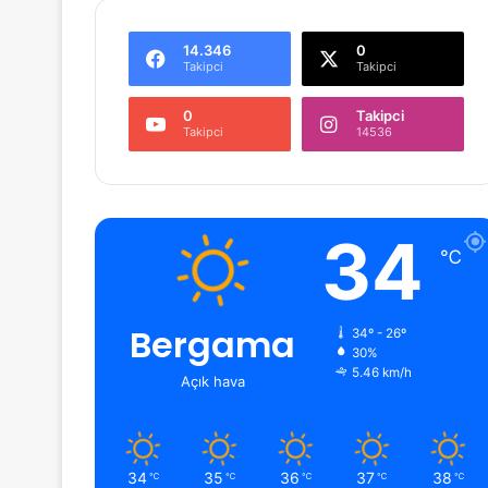
14.346
0
Takipci
Takipci
0
Takipci
Takipci
14536
34
℃
Bergama
34º - 26º
30%
5.46 km/h
Açık hava
34
35
36
37
38
℃
℃
℃
℃
℃