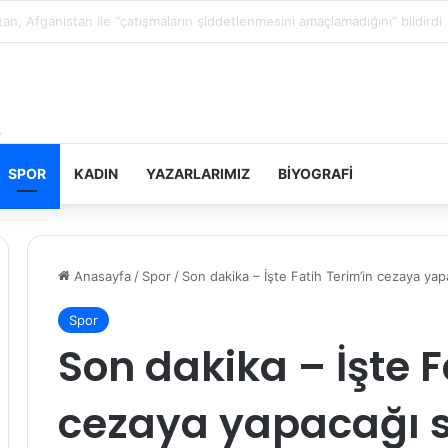
in topraklarını gasbeden İsrailliler, Batı Şeria’da 3 kasabaya saldırdı
SPOR
KADIN
YAZARLARIMIZ
BIYOGRAFI
Anasayfa
/
Spor
/
Son dakika – İşte Fatih Terim’in cezaya ya
Spor
Son dakika – İşte F
cezaya yapacağı