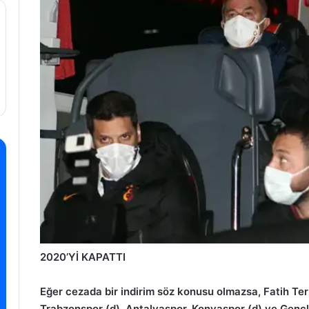
2020’Yİ KAPATTI
Eğer cezada bir indirim söz konusu olmazsa, Fatih Te
Trabzonspor (d), Antalyaspor, Konyaspor (d) ve Gençle