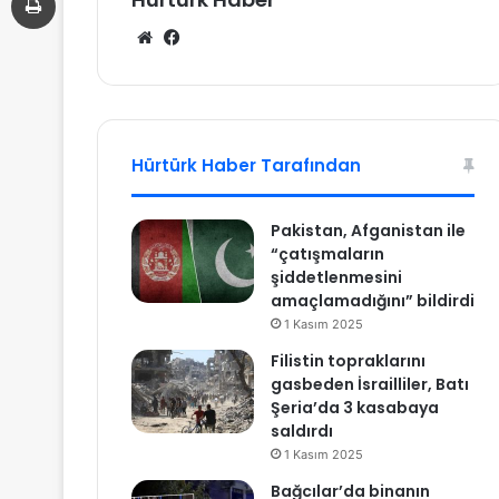
We
Fa
b
ce
sit
bo
esi
ok
Hürtürk Haber Tarafından
Pakistan, Afganistan ile
“çatışmaların
şiddetlenmesini
amaçlamadığını” bildirdi
1 Kasım 2025
Filistin topraklarını
gasbeden İsrailliler, Batı
Şeria’da 3 kasabaya
saldırdı
1 Kasım 2025
Bağcılar’da binanın