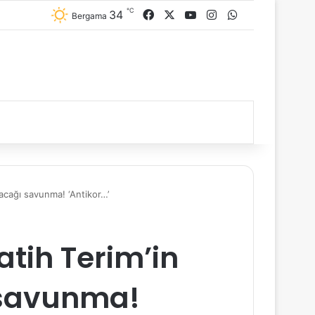
℃
34
Facebook
X
YouTube
Instagram
WhatsApp
Bergama
pacağı savunma! ‘Antikor…’
atih Terim’in
 savunma!