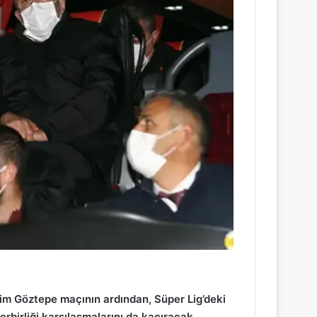
rim Göztepe maçının ardından, Süper Lig’deki
rbirliği karşılaşmalarını da kaçıracak.