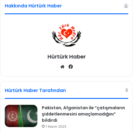
Hakkında Hürtürk Haber
Hürtürk Haber
We
Fa
b
ce
sit
bo
esi
ok
Hürtürk Haber Tarafından
Pakistan, Afganistan ile “çatışmaların
şiddetlenmesini amaçlamadığını”
bildirdi
1 Kasım 2025