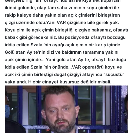
Gençlerbirliği‘nin “ofsayt” iddiası ile kıyamet kopartan
ikinci golünde, olay tam saha zeminin koyu çimleri ile
rakip kaleye daha yakın olan açık çimlerini birleştiren
çizgi üzerinde oldu.Yani VAR çizgisine bile gerek yok.
Koyu çim ile açık çimin birleştiği çizgiye baksanız, ofsaytı
kabak gibi göreceksiniz. Bu pozisyonda ofsaytı bozduğu
iddia edilen Szalai‘nin ayağı açık çimin bir karış içinde…
Golü atan Ayite‘nin dizi ve baldırının tamamına yakını
açık çimin içinde… Yani golü atan Ayite, ofsaytı bozduğu
iddia edilen Szalai‘nin önünde…VAR operatörü koyu ve
açık iki çimin birleştiği doğal çizgiyi atlayınca “suçüstü”
yakalandı. Hiçbir cinayet kusursuz değildir misali…