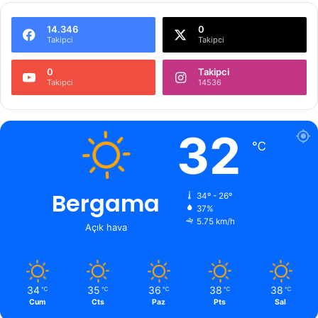
14.346
0
Takipci
Takipci
0
Takipci
Takipci
14536
32
℃
Bergama
34º - 26º
37%
5.75 km/h
Açık hava
34
35
36
38
38
℃
℃
℃
℃
℃
Cum
Cts
Paz
Pts
Sal