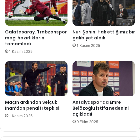
i
r
d
!
e
T
o
a
s
ş
Galatasaray, Trabzonspor
Nuri Şahin: Hak ettiğimiz bir
u
ı
maçı hazırlıklarını
galibiyet aldık
n
t
tamamladı
1 Kasım 2025
u
a
1 Kasım 2025
p
l
a
ı
y
m
l
ı
a
n
ş
d
t
a
ı
.
Maçın ardından Selçuk
Antalyaspor’da Emre
.
İnan’dan penaltı tepkisi
Belözoğlu istifa nedenini
.
açıkladı!
1 Kasım 2025
9 Ekim 2025