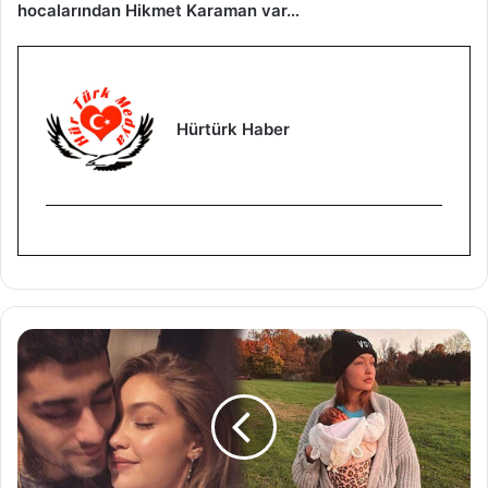
hocalarından Hikmet Karaman var…
Hürtürk Haber
G
i
g
i
H
a
d