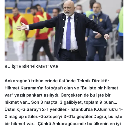
BU İŞTE BİR ‘HİKMET’ VAR
Ankaragücü tribünlerinde üstünde Teknik Direktör
Hikmet Karaman‘ın fotoğrafı olan ve “Bu işte bir hikmet
var” yazılı pankart asılıydı. Gerçekten de bu işte bir
hikmet var… Son 3 maçta, 3 galibiyet, toplam 9 puan…
Üstelik;-G.Saray’ı 2-1 yendiler.- İstanbul’da K.Gümrük‘ü 1-
0 mağlup ettiler.-Göztepe‘yi 3-0‘la geçtiler.Doğru; bu işte
bir hikmet var… Çünkü Ankaragücü‘nde bu ülkenin en iyi