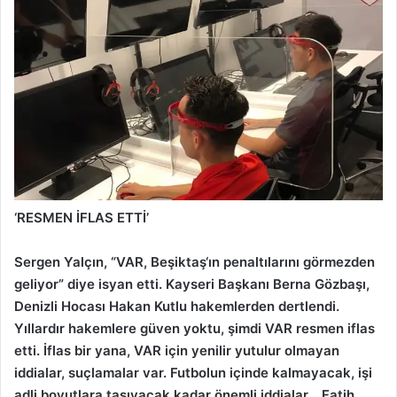
‘RESMEN İFLAS ETTİ’
Sergen Yalçın, “VAR, Beşiktaş‘ın penaltılarını görmezden
geliyor” diye isyan etti. Kayseri Başkanı Berna Gözbaşı,
Denizli Hocası Hakan Kutlu hakemlerden dertlendi.
Yıllardır hakemlere güven yoktu, şimdi VAR resmen iflas
etti. İflas bir yana, VAR için yenilir yutulur olmayan
iddialar, suçlamalar var. Futbolun içinde kalmayacak, işi
adli boyutlara taşıyacak kadar önemli iddialar… Fatih