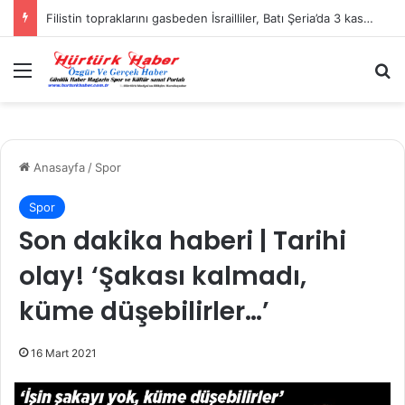
Filistin topraklarını gasbeden İsrailliler, Batı Şeria’da 3 kasabaya saldırdı
Menü
A
Anasayfa
/
Spor
Spor
Son dakika haberi | Tarihi
olay! ‘Şakası kalmadı,
küme düşebilirler…’
16 Mart 2021