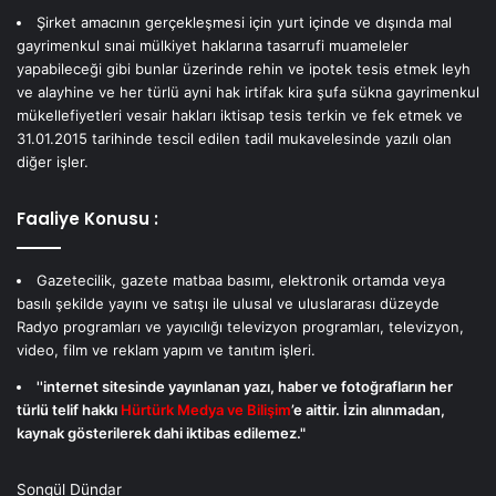
Şirket amacının gerçekleşmesi için yurt içinde ve dışında mal
gayrimenkul sınai mülkiyet haklarına tasarrufi muameleler
yapabileceği gibi bunlar üzerinde rehin ve ipotek tesis etmek leyh
ve alayhine ve her türlü ayni hak irtifak kira şufa sükna gayrimenkul
mükellefiyetleri vesair hakları iktisap tesis terkin ve fek etmek ve
31.01.2015 tarihinde tescil edilen tadil mukavelesinde yazılı olan
diğer işler.
Faaliye Konusu :
Gazetecilik, gazete matbaa basımı, elektronik ortamda veya
basılı şekilde yayını ve satışı ile ulusal ve uluslararası düzeyde
Radyo programları ve yayıcılığı televizyon programları, televizyon,
video, film ve reklam yapım ve tanıtım işleri.
''internet sitesinde yayınlanan yazı, haber ve fotoğrafların her
türlü telif hakkı
Hürtürk Medya ve Bilişim
’e aittir. İzin alınmadan,
kaynak gösterilerek dahi iktibas edilemez."
Songül Dündar