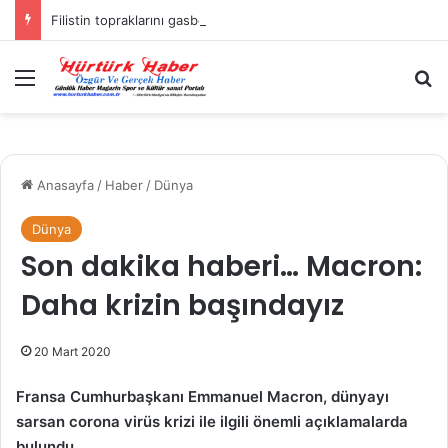
Filistin topraklarını gasbeden İsrailliler, Batı Şeria’da 3 kasabaya saldırdı
Menü
A
Anasayfa
/
Haber
/
Dünya
Dünya
Son dakika haberi… Macron:
Daha krizin başındayız
20 Mart 2020
Fransa Cumhurbaşkanı Emmanuel Macron, dünyayı
sarsan corona virüs krizi ile ilgili önemli açıklamalarda
bulundu.