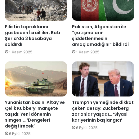
ı
a
s
’
ı
C
n
o
Filistin topraklarını
Pakistan, Afganistan ile
ı
r
gasbeden İsrailliler, Batı
“çatışmaların
r
o
Şeria’da 3 kasabaya
şiddetlenmesini
d
n
saldırdı
amaçlamadığını” bildirdi
a
a
1 Kasım 2025
1 Kasım 2025
b
V
e
i
k
r
l
ü
i
s
y
’
o
y
r
o
Yunanistan basını Altay ve
Trump’ın yemeğinde dikkat
ğ
Çelik Kubbe’yi manşete
çeken detay: Zuckerberg
taşıdı: Yeni dönemin
zor anlar yaşadı… ‘Siyasi
u
simgesi… ‘Dengeleri
kariyerinin başlangıcı’
n
değiştirecek’
l
6 Eylül 2025
u
6 Eylül 2025