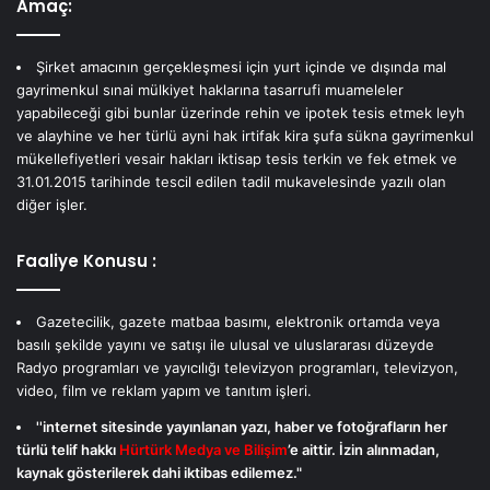
Amaç:
Şirket amacının gerçekleşmesi için yurt içinde ve dışında mal
gayrimenkul sınai mülkiyet haklarına tasarrufi muameleler
yapabileceği gibi bunlar üzerinde rehin ve ipotek tesis etmek leyh
ve alayhine ve her türlü ayni hak irtifak kira şufa sükna gayrimenkul
mükellefiyetleri vesair hakları iktisap tesis terkin ve fek etmek ve
31.01.2015 tarihinde tescil edilen tadil mukavelesinde yazılı olan
diğer işler.
Faaliye Konusu :
Gazetecilik, gazete matbaa basımı, elektronik ortamda veya
basılı şekilde yayını ve satışı ile ulusal ve uluslararası düzeyde
Radyo programları ve yayıcılığı televizyon programları, televizyon,
video, film ve reklam yapım ve tanıtım işleri.
''internet sitesinde yayınlanan yazı, haber ve fotoğrafların her
türlü telif hakkı
Hürtürk Medya ve Bilişim
’e aittir. İzin alınmadan,
kaynak gösterilerek dahi iktibas edilemez."