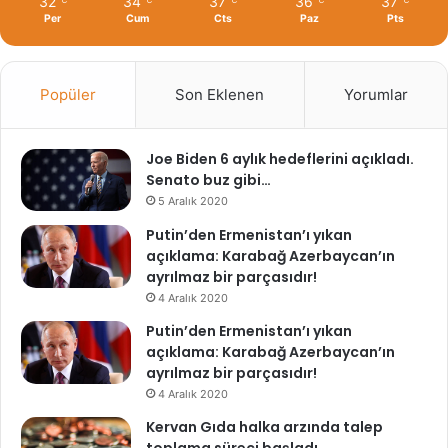
32
34
37
36
37
Per
Cum
Cts
Paz
Pts
Popüler
Son Eklenen
Yorumlar
Joe Biden 6 aylık hedeflerini açıkladı.
Senato buz gibi…
5 Aralık 2020
Putin’den Ermenistan’ı yıkan
açıklama: Karabağ Azerbaycan’ın
ayrılmaz bir parçasıdır!
4 Aralık 2020
Putin’den Ermenistan’ı yıkan
açıklama: Karabağ Azerbaycan’ın
ayrılmaz bir parçasıdır!
4 Aralık 2020
Kervan Gıda halka arzında talep