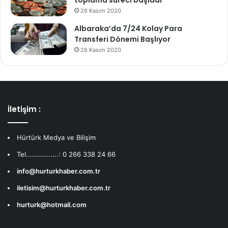
toplama süreci başladı
26 Kasım 2020
Albaraka’da 7/24 Kolay Para
Transferi Dönemi Başlıyor
26 Kasım 2020
İletişim :
Hürtürk Medya ve Bilişim
Tel................: 0 266 338 24 66
info@hurturkhaber.com.tr
iletisim@hurturkhaber.com.tr
hurturk@hotmail.com