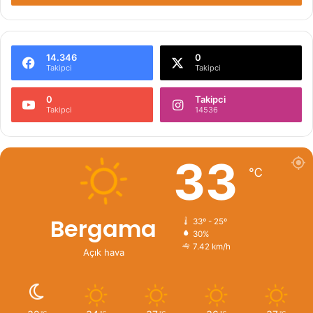
14.346
0
Takipci
Takipci
0
Takipci
Takipci
14536
33
℃
Bergama
33º - 25º
30%
7.42 km/h
Açık hava
℃
℃
℃
℃
℃