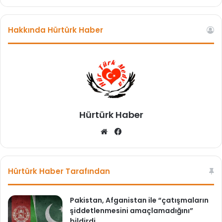
ğ
u
Hakkında Hürtürk Haber
Hürtürk Haber
We
Fa
b
ce
sit
bo
esi
ok
Hürtürk Haber Tarafından
Pakistan, Afganistan ile “çatışmaların
şiddetlenmesini amaçlamadığını”
bildirdi