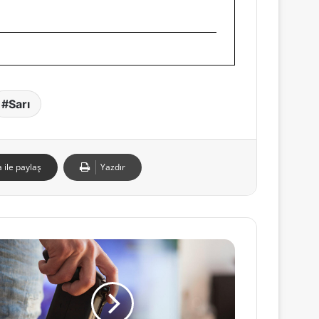
Sarı
 ile paylaş
Yazdır