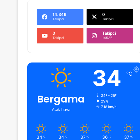
14.346
0
Takipci
Takipci
0
Takipci
Takipci
14536
34
℃
Bergama
34º - 25º
29%
7.18 km/h
Açık hava
34
34
37
36
37
℃
℃
℃
℃
℃