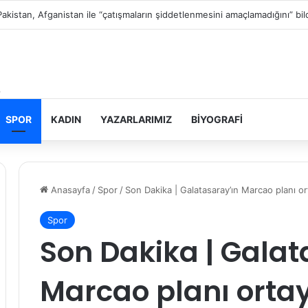
Filistin topraklarını gasbeden İsrailliler, Batı Şeria’da 3 kasabaya saldırdı
SPOR
KADIN
YAZARLARIMIZ
BIYOGRAFI
Anasayfa
/
Spor
/
Son Dakika | Galatasaray’ın Marcao planı or
Spor
Son Dakika | Galat
Marcao planı ortay