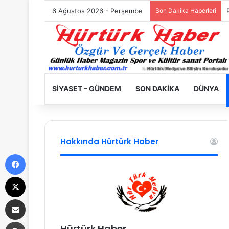
6 Ağustos 2026 - Perşembe
Son Dakika Haberleri
SIYASET – GÜNDEM
SON DAKIKA
DÜNYA
Hakkında Hürtürk Haber
Facebook
X
E-Posta ile paylaş
Yazdır
Hürtürk Haber