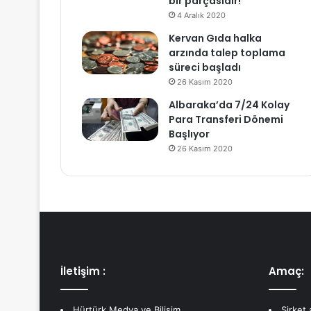
bir parçasıdır!
4 Aralık 2020
Kervan Gıda halka
arzında talep toplama
süreci başladı
26 Kasım 2020
Albaraka’da 7/24 Kolay
Para Transferi Dönemi
Başlıyor
26 Kasım 2020
İletişim :
Amaç:
Hürtürk Medya ve Bilişim
Şirket