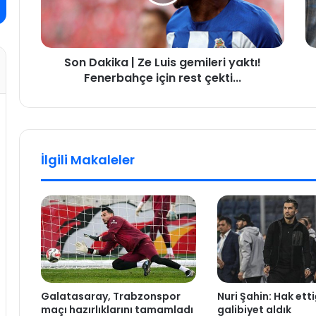
k
i
i
v
k
e
a
G
Son Dakika | Ze Luis gemileri yaktı!
|
o
Fenerbahçe için rest çekti...
Z
l
e
d
L
E
u
k
i
i
s
m
İlgili Makaleler
g
a
e
y
m
ı
i
o
l
y
e
u
r
n
i
l
y
a
Galatasaray, Trabzonspor
Nuri Şahin: Hak etti
a
r
maçı hazırlıklarını tamamladı
galibiyet aldık
k
ı