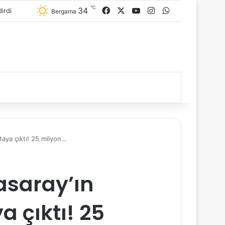
℃
34
Facebook
X
YouTube
Instagram
WhatsApp
Bergama
taya çıktı! 25 milyon…
asaray’ın
a çıktı! 25