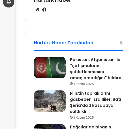
We
Fa
b
ce
sit
bo
esi
ok
Hürtürk Haber Tarafından
Pakistan, Afganistan ile
“çatışmaların
şiddetlenmesini
amaçlamadığını” bildirdi
1 Kasım 2025
Filistin topraklarını
gasbeden İsrailliler, Batı
Şeria’da 3 kasabaya
saldırdı
1 Kasım 2025
Bağcılar’da binanın