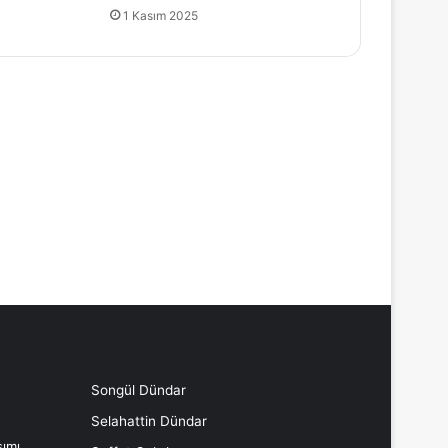
1 Kasım 2025
Songül Dündar
Selahattin Dündar
ımı,