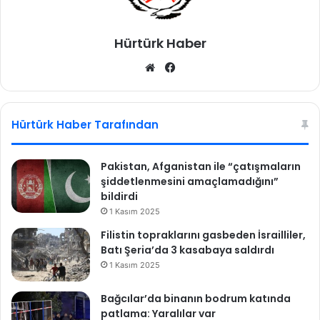
n
d
Hürtürk Haber
a
’
We
Fa
n
b
ce
ı
n
sit
bo
y
esi
ok
Hürtürk Haber Tarafından
e
r
i
Pakistan, Afganistan ile “çatışmaların
n
şiddetlenmesini amaçlamadığını”
e
bildirdi
Y
1 Kasım 2025
u
Filistin topraklarını gasbeden İsrailliler,
n
Batı Şeria’da 3 kasabaya saldırdı
u
s
1 Kasım 2025
M
a
Bağcılar’da binanın bodrum katında
l
patlama: Yaralılar var