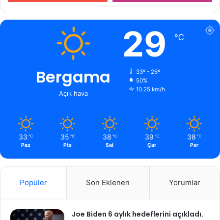
29
℃
Bergama
33º - 26º
50%
10.25 km/h
Açık hava
33
35
38
39
38
℃
℃
℃
℃
℃
Paz
Pts
Sal
Çar
Per
Popüler
Son Eklenen
Yorumlar
Joe Biden 6 aylık hedeflerini açıkladı.