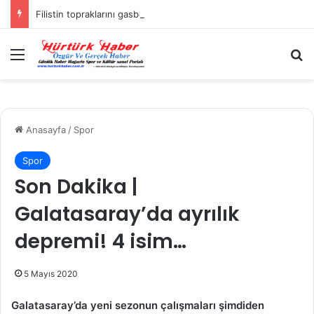
Filistin topraklarını gasbeden İsrailliler, Batı Şeria’da 3 kasabaya saldırdı
Menü
A
Anasayfa
/
Spor
Spor
Son Dakika |
Galatasaray’da ayrılık
depremi! 4 isim…
5 Mayıs 2020
Galatasaray’da yeni sezonun çalışmaları şimdiden