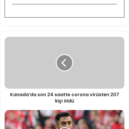
K
a
n
a
d
a
’
d
a
Kanada’da son 24 saatte corona virüsten 207
s
kişi öldü
o
n
2
S
4
o
s
n