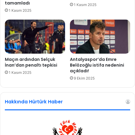
r
tamamladı
1 Kasım 2025
k
i
1 Kasım 2025
i
!
ş
G
i
a
ö
l
l
a
d
t
ü
a
s
Maçın ardından Selçuk
Antalyaspor’da Emre
a
İnan’dan penaltı tepkisi
Belözoğlu istifa nedenini
r
açıkladı!
1 Kasım 2025
a
9 Ekim 2025
y
’
d
Hakkında Hürtürk Haber
a
B
e
l
h
a