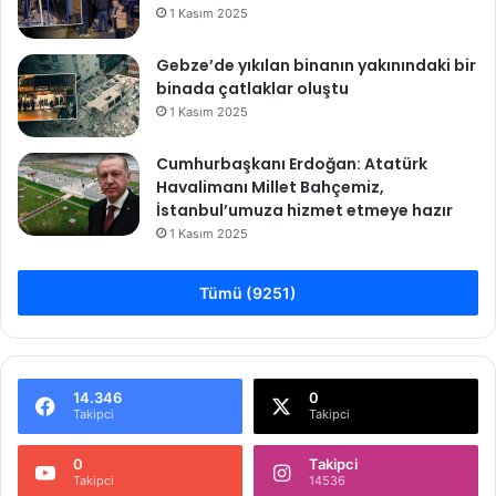
l
1 Kasım 2025
ı
Gebze’de yıkılan binanın yakınındaki bir
binada çatlaklar oluştu
1 Kasım 2025
Cumhurbaşkanı Erdoğan: Atatürk
Havalimanı Millet Bahçemiz,
İstanbul’umuza hizmet etmeye hazır
1 Kasım 2025
Tümü (9251)
14.346
0
Takipci
Takipci
0
Takipci
Takipci
14536