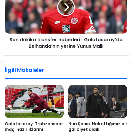
a
d
a
a
t
k
t
i
e
k
c
a
o
Son dakika transfer haberleri ! Galatasaray’da
t
r
Belhanda’nın yerine Yunus Mallı
r
o
a
n
n
a
s
İlgili Makaleler
v
f
i
e
r
r
ü
h
s
a
t
b
e
e
n
r
2
l
Galatasaray, Trabzonspor
Nuri Şahin: Hak ettiğimiz bir
0
e
maçı hazırlıklarını
galibiyet aldık
7