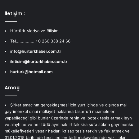
İletişim :
Hürtürk Medya ve Bilişim
Tel................: 0 266 338 24 66
info@hurturkhaber.com.tr
iletisim@hurturkhaber.com.tr
hurturk@hotmail.com
Amaç:
Şirket amacının gerçekleşmesi için yurt içinde ve dışında mal
gayrimenkul sınai mülkiyet haklarına tasarrufi muameleler
yapabileceği gibi bunlar üzerinde rehin ve ipotek tesis etmek leyh
ve alayhine ve her türlü ayni hak irtifak kira şufa sükna gayrimenkul
mükellefiyetleri vesair hakları iktisap tesis terkin ve fek etmek ve
31.01.2015 tarihinde tescil edilen tadil mukavelesinde yazılı olan