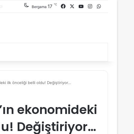
℃
17
Facebook
X
YouTube
Instagram
WhatsApp
Bergama
i ilk önceliği belli oldu! Değiştiriyor…
’ın ekonomideki
ldu! Değiştiriyor…