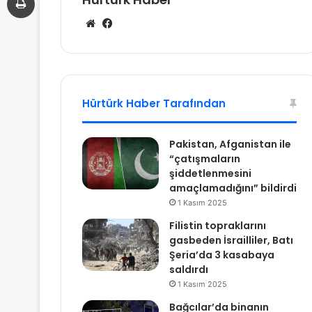
We
Fa
b
ce
sit
bo
esi
ok
Hürtürk Haber Tarafından
Pakistan, Afganistan ile
“çatışmaların
şiddetlenmesini
amaçlamadığını” bildirdi
1 Kasım 2025
Filistin topraklarını
gasbeden İsrailliler, Batı
Şeria’da 3 kasabaya
saldırdı
1 Kasım 2025
Bağcılar’da binanın