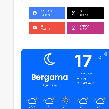
14.346
0
Takipci
Takipci
0
Takipci
Takipci
14536
17
℃
Bergama
25º - 16º
80%
3.43 km/h
Açık hava
25
26
29
29
26
℃
℃
℃
℃
℃