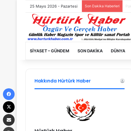
25 Mayıs 2026 - Pazartesi
Son Dakika Haberleri
Fil
SIYASET – GÜNDEM
SON DAKIKA
DÜNYA
Hakkında Hürtürk Haber
Facebook
X
E-Posta ile paylaş
Yazdır
Hürtürk Haber