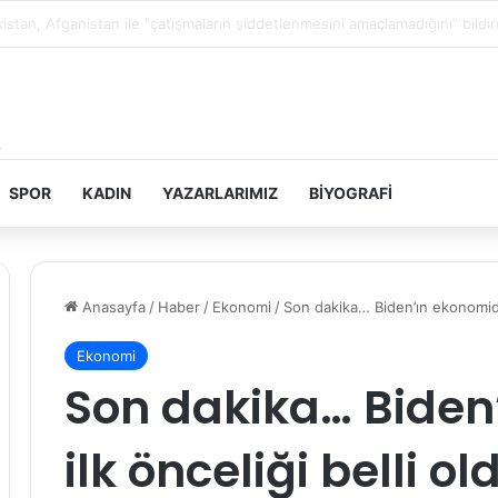
istin topraklarını gasbeden İsrailliler, Batı Şeria’da 3 kasabaya saldırdı
SPOR
KADIN
YAZARLARIMIZ
BIYOGRAFI
Anasayfa
/
Haber
/
Ekonomi
/
Son dakika… Biden’ın ekonomidek
Ekonomi
Son dakika… Biden
ilk önceliği belli o