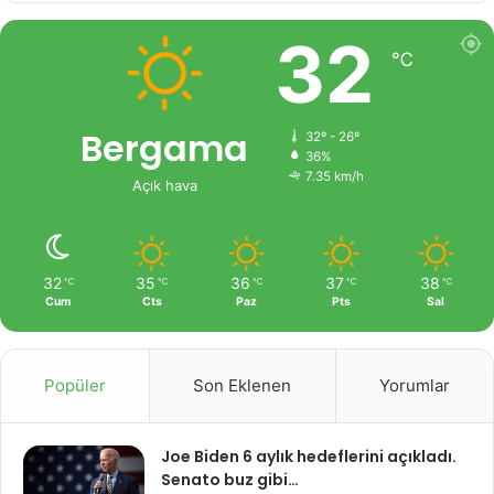
32
℃
Bergama
32º - 26º
36%
7.35 km/h
Açık hava
32
35
36
37
38
℃
℃
℃
℃
℃
Cum
Cts
Paz
Pts
Sal
Popüler
Son Eklenen
Yorumlar
Joe Biden 6 aylık hedeflerini açıkladı.
Senato buz gibi…