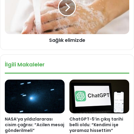
r
l
r
ı
o
k
b
e
o
l
t
i
Sağlık elimizde
i
m
k
i
h
z
ü
d
İlgili Makaleler
c
e
r
e
g
e
l
i
ş
t
NASA’ya yıldızlararası
ChatGPT-5’in çıkış tarihi
i
cisim çağrısı: “Acilen mesaj
belli oldu: “Kendimi işe
r
gönderilmeli”
yaramaz hissettim”
d