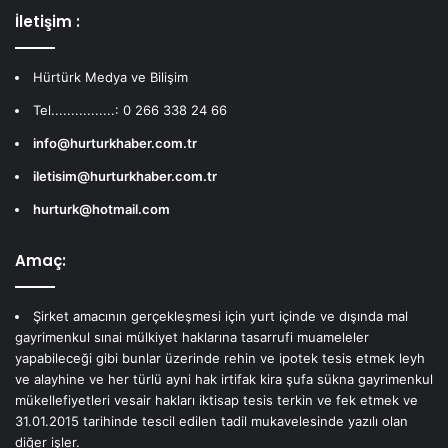
İletişim :
Hürtürk Medya ve Bilişim
Tel................: 0 266 338 24 66
info@hurturkhaber.com.tr
iletisim@hurturkhaber.com.tr
hurturk@hotmail.com
Amaç:
Şirket amacının gerçekleşmesi için yurt içinde ve dışında mal
gayrimenkul sınai mülkiyet haklarına tasarrufi muameleler
yapabileceği gibi bunlar üzerinde rehin ve ipotek tesis etmek leyh
ve alayhine ve her türlü ayni hak irtifak kira şufa sükna gayrimenkul
mükellefiyetleri vesair hakları iktisap tesis terkin ve fek etmek ve
31.01.2015 tarihinde tescil edilen tadil mukavelesinde yazılı olan
diğer işler.