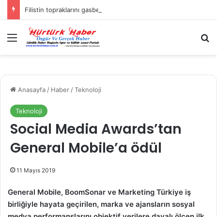
Filistin topraklarını gasbeden İsrailliler, Batı Şeria’da 3 kasabaya saldırdı
Menü
A
Anasayfa
/
Haber
/
Teknoloji
Teknoloji
Social Media Awards’tan
General Mobile’a ödül
11 Mayıs 2019
General Mobile, BoomSonar ve Marketing Türkiye iş
birliğiyle hayata geçirilen, marka ve ajansların sosyal
medya performanslarını objektif verilere dayalı ölçen ilk