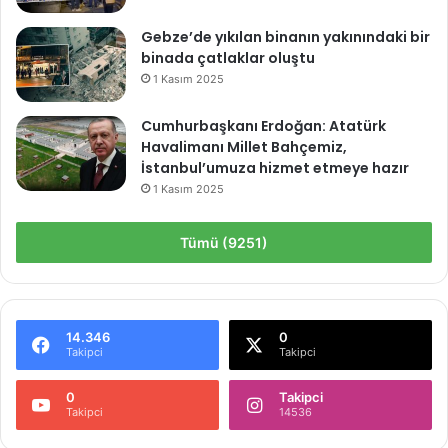
Gebze’de yıkılan binanın yakınındaki bir
binada çatlaklar oluştu
1 Kasım 2025
Cumhurbaşkanı Erdoğan: Atatürk
Havalimanı Millet Bahçemiz,
İstanbul’umuza hizmet etmeye hazır
1 Kasım 2025
Tümü (9251)
14.346
0
Takipci
Takipci
0
Takipci
Takipci
14536