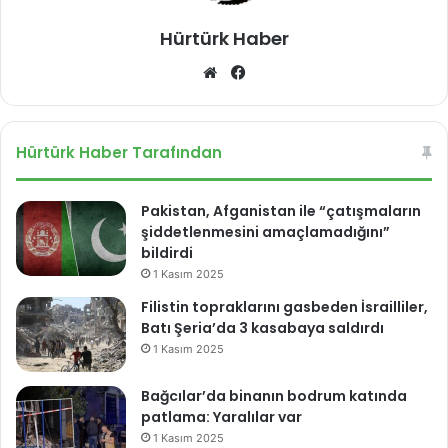
Hürtürk Haber
We
Fa
b
ce
sit
bo
esi
ok
Hürtürk Haber Tarafından
Pakistan, Afganistan ile “çatışmaların
şiddetlenmesini amaçlamadığını”
bildirdi
1 Kasım 2025
Filistin topraklarını gasbeden İsrailliler,
Batı Şeria’da 3 kasabaya saldırdı
1 Kasım 2025
Bağcılar’da binanın bodrum katında
patlama: Yaralılar var
1 Kasım 2025