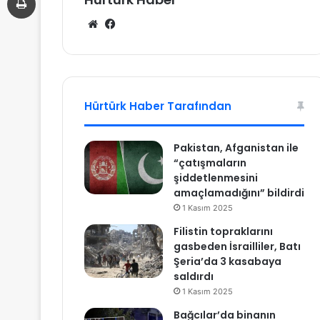
We
Fa
b
ce
sit
bo
esi
ok
Hürtürk Haber Tarafından
Pakistan, Afganistan ile
“çatışmaların
şiddetlenmesini
amaçlamadığını” bildirdi
1 Kasım 2025
Filistin topraklarını
gasbeden İsrailliler, Batı
Şeria’da 3 kasabaya
saldırdı
1 Kasım 2025
Bağcılar’da binanın