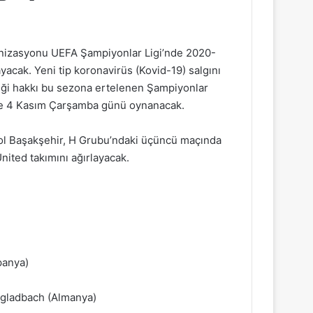
anizasyonu UEFA Şampiyonlar Ligi’nde 2020-
acak. Yeni tip koronavirüs (Kovid-19) salgını
pliği hakkı bu sezona ertelenen Şampiyonlar
n ve 4 Kasım Çarşamba günü oynanacak.
pol Başakşehir, H Grubu’ndaki üçüncü maçında
nited takımını ağırlayacak.
panya)
ngladbach (Almanya)