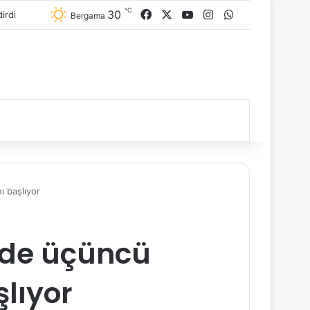
℃
30
Facebook
X
YouTube
Instagram
WhatsApp
Bergama
ı başlıyor
nde üçüncü
lıyor