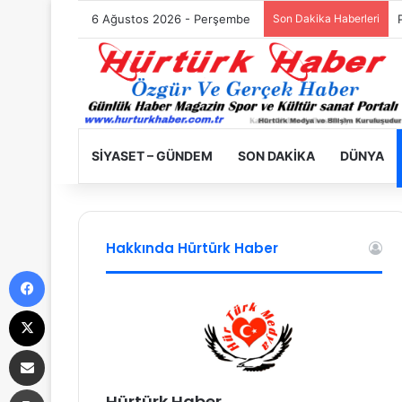
6 Ağustos 2026 - Perşembe
Son Dakika Haberleri
SIYASET – GÜNDEM
SON DAKIKA
DÜNYA
Hakkında Hürtürk Haber
Facebook
X
E-Posta ile paylaş
Yazdır
Hürtürk Haber