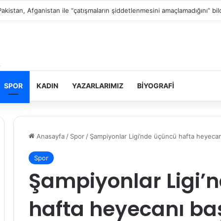
Filistin topraklarını gasbeden İsrailliler, Batı Şeria’da 3 kasabaya saldırdı
SPOR
KADIN
YAZARLARIMIZ
BIYOGRAFI
Anasayfa
/
Spor
/
Şampiyonlar Ligi’nde üçüncü hafta heyecan
Spor
Şampiyonlar Ligi’
hafta heyecanı baş