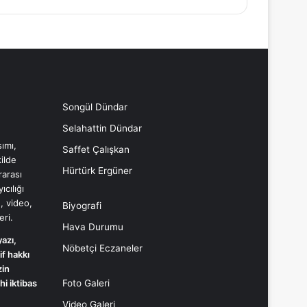
Songül Dündar
Selahattin Dündar
ımı,
Saffet Çalışkan
ilde
Hürtürk Ergüner
rarası
cılığı
, video,
Biyografi
eri.
Hava Durumu
yazı,
Nöbetçi Eczaneler
if hakkı
İzin
i iktibas
Foto Galeri
Video Galeri