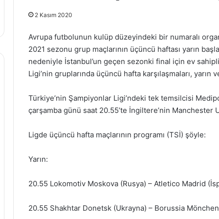
2 Kasım 2020
Avrupa futbolunun kulüp düzeyindeki bir numaralı org
2021 sezonu grup maçlarının üçüncü haftası yarın başlay
nedeniyle İstanbul’un geçen sezonki final için ev sahi
Ligi’nin gruplarında üçüncü hafta karşılaşmaları, yarı
Türkiye’nin Şampiyonlar Ligi’ndeki tek temsilcisi Medi
çarşamba günü saat 20.55’te İngiltere’nin Manchester U
Ligde üçüncü hafta maçlarının programı (TSİ) şöyle:
Yarın:
20.55 Lokomotiv Moskova (Rusya) – Atletico Madrid (İs
20.55 Shakhtar Donetsk (Ukrayna) – Borussia Mönche