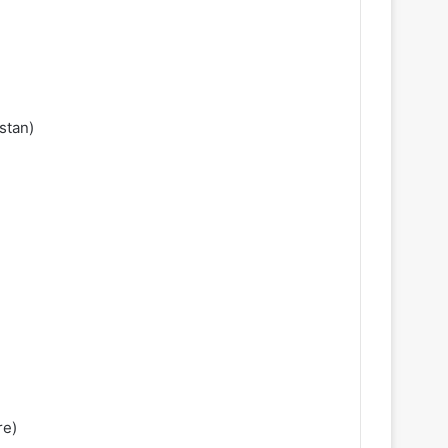
stan)
re)