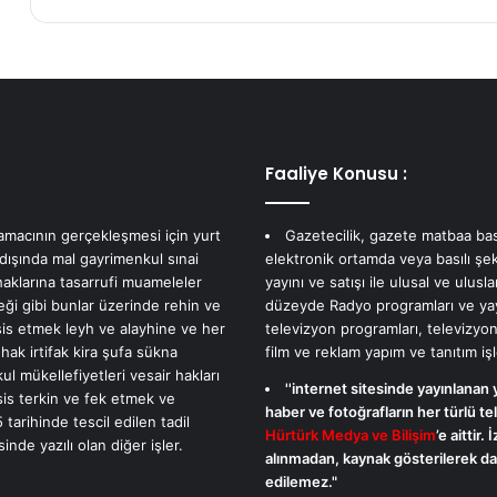
a
ş
ş
a
ı
n
n
p
d
u
a
a
k
n
i
d
Faaliye Konusu :
E
u
l
r
i
u
 amacının gerçekleşmesi için yurt
Gazetecilik, gazete matbaa bas
f
m
 dışında mal gayrimenkul sınai
elektronik ortamda veya basılı şek
e
u
haklarına tasarrufi muameleler
yayını ve satışı ile ulusal ve ulusla
n
v
eği gibi bunlar üzerinde rehin ve
düzeyde Radyo programları ve yayı
k
e
sis etmek leyh ve alayhine ve her
televizyon programları, televizyon
a
g
 hak irtifak kira şufa sükna
film ve reklam yapım ve tanıtım işl
z
ü
l mükellefiyetleri vesair hakları
''internet sitesinde yayınlanan 
d
n
sis terkin ve fek etmek ve
haber ve fotoğrafların her türlü tel
a
ü
 tarihinde tescil edilen tadil
Hürtürk Medya ve Bilişim
’e aittir. 
n
n
nde yazılı olan diğer işler.
alınmadan, kaynak gösterilerek dah
y
m
edilemez."
a
a