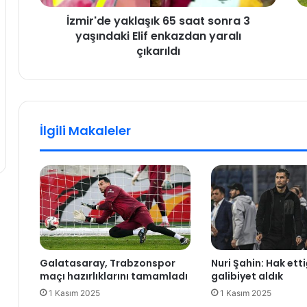
y
7
İzmir'de yaklaşık 65 saat sonra 3
a
.
yaşındaki Elif enkazdan yaralı
k
h
l
çıkarıldı
a
a
f
ş
t
ı
a
k
n
6
ı
İlgili Makaleler
5
n
s
a
a
r
a
d
t
ı
s
n
o
d
n
a
r
n
Galatasaray, Trabzonspor
Nuri Şahin: Hak etti
a
o
maçı hazırlıklarını tamamladı
galibiyet aldık
3
l
y
u
1 Kasım 2025
1 Kasım 2025