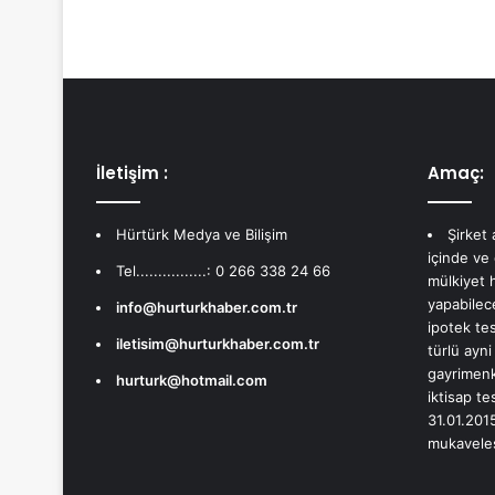
İletişim :
Amaç:
Hürtürk Medya ve Bilişim
Şirket
içinde ve
Tel................: 0 266 338 24 66
mülkiyet 
yapabilec
info@hurturkhaber.com.tr
ipotek te
iletisim@hurturkhaber.com.tr
türlü ayni
gayrimenku
hurturk@hotmail.com
iktisap te
31.01.2015
mukavelesi