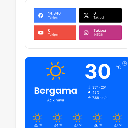
14.346
0
Takipci
Takipci
0
Takipci
Takipci
14536
30
℃
Bergama
35º - 25º
45%
7.86 km/h
Açık hava
35
34
37
36
37
℃
℃
℃
℃
℃