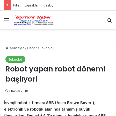
Filistin topraklarını gasbeden İsrailliler, Batı Şeria’da 3 kasabaya saldırdı
Menü
A
Anasayfa
/
Haber
/
Teknoloji
Teknoloji
Robot yapan robot dönemi
başlıyor!
1 Kasım 2018
İsveçli robotik firması ABB (Asea Brown Boveri),
elektronik ve robotik alanında tanınmış büyük
fimalardan. Endüstri 4.0’a yönelik hamleler yapan ABB,