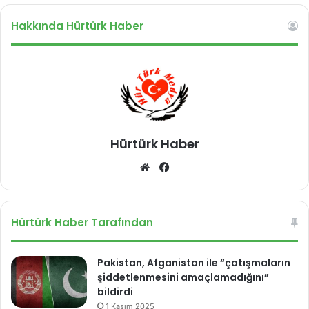
ı
?
Hakkında Hürtürk Haber
!
Hürtürk Haber
We
Fa
b
ce
sit
bo
esi
ok
Hürtürk Haber Tarafından
Pakistan, Afganistan ile “çatışmaların
şiddetlenmesini amaçlamadığını”
bildirdi
1 Kasım 2025