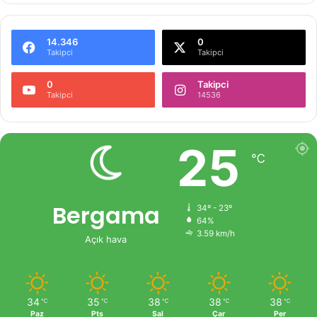
14.346
0
Takipci
Takipci
0
Takipci
Takipci
14536
25
℃
Bergama
34º - 23º
64%
3.59 km/h
Açık hava
34
35
38
38
38
℃
℃
℃
℃
℃
Paz
Pts
Sal
Çar
Per