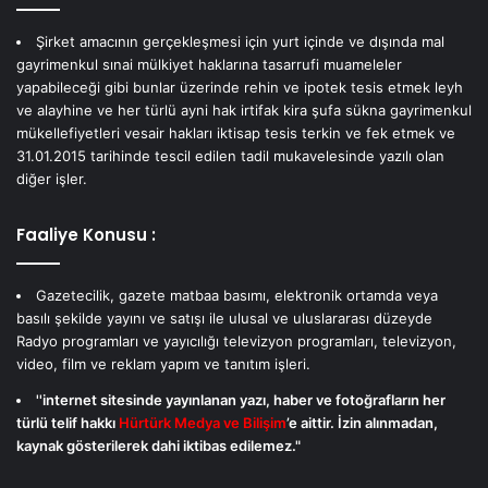
Şirket amacının gerçekleşmesi için yurt içinde ve dışında mal
gayrimenkul sınai mülkiyet haklarına tasarrufi muameleler
yapabileceği gibi bunlar üzerinde rehin ve ipotek tesis etmek leyh
ve alayhine ve her türlü ayni hak irtifak kira şufa sükna gayrimenkul
mükellefiyetleri vesair hakları iktisap tesis terkin ve fek etmek ve
31.01.2015 tarihinde tescil edilen tadil mukavelesinde yazılı olan
diğer işler.
Faaliye Konusu :
Gazetecilik, gazete matbaa basımı, elektronik ortamda veya
basılı şekilde yayını ve satışı ile ulusal ve uluslararası düzeyde
Radyo programları ve yayıcılığı televizyon programları, televizyon,
video, film ve reklam yapım ve tanıtım işleri.
''internet sitesinde yayınlanan yazı, haber ve fotoğrafların her
türlü telif hakkı
Hürtürk Medya ve Bilişim
’e aittir. İzin alınmadan,
kaynak gösterilerek dahi iktibas edilemez."