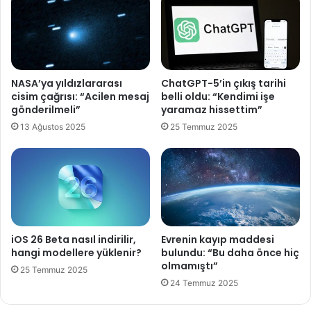
E
h
D
o
İ
n
Y
e
E
e
B
NASA’ya yıldızlararası
ChatGPT-5’in çıkış tarihi
k
A
cisim çağrısı: “Acilen mesaj
belli oldu: “Kendimi işe
r
Ş
gönderilmeli”
yaramaz hissettim”
a
K
13 Ağustos 2025
25 Temmuz 2025
n
A
k
N
i
I
l
O
i
L
d
M
i
A
k
K
iOS 26 Beta nasıl indirilir,
Evrenin kayıp maddesi
ı
İ
hangi modellere yüklenir?
bulundu: “Bu daha önce hiç
r
S
olmamıştı”
25 Temmuz 2025
ı
T
24 Temmuz 2025
l
E
d
R