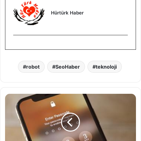
Hürtürk Haber
robot
SeoHaber
teknoloji
i
O
S
1
2
.
1