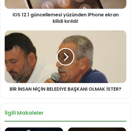
g
ü
iOS 12.1 güncellemesi yüzünden iPhone ekran
n
kilidi kırıldı!
c
e
l
B
l
İ
e
R
m
İ
e
N
s
S
i
A
y
N
ü
N
z
BİR İNSAN NİÇİN BELEDİYE BAŞKANI OLMAK İSTER?
İ
ü
Ç
n
İ
d
N
İlgili Makaleler
e
B
n
E
i
L
P