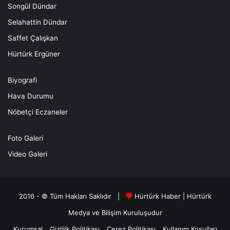
Songül Dündar
Selahattin Dündar
Saffet Çalışkan
Hürtürk Ergüner
Biyografi
Hava Durumu
Nöbetçi Eczaneler
Foto Galeri
Video Galeri
2016 - © Tüm Hakları Saklıdır |
Hürtürk Haber
|
Hürtürk
Medya ve Bilişim
Kuruluşudur
Kurumsal
Gizlilik Politikası
Çerez Politikası
Kullanım Koşulları