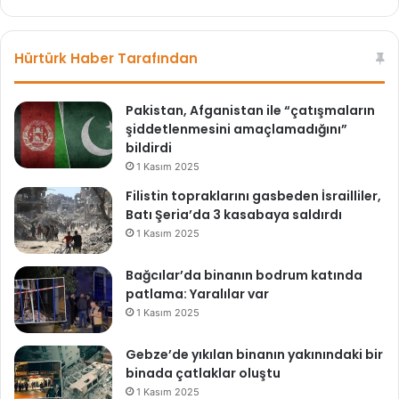
b
ce
i
sit
bo
r
esi
ok
?
Hürtürk Haber Tarafından
Pakistan, Afganistan ile “çatışmaların
şiddetlenmesini amaçlamadığını”
bildirdi
1 Kasım 2025
Filistin topraklarını gasbeden İsrailliler,
Batı Şeria’da 3 kasabaya saldırdı
1 Kasım 2025
Bağcılar’da binanın bodrum katında
patlama: Yaralılar var
1 Kasım 2025
Gebze’de yıkılan binanın yakınındaki bir
binada çatlaklar oluştu
1 Kasım 2025