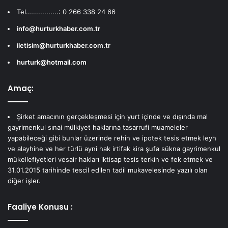
Tel................: 0 266 338 24 66
info@hurturkhaber.com.tr
iletisim@hurturkhaber.com.tr
hurturk@hotmail.com
Amaç:
Şirket amacının gerçekleşmesi için yurt içinde ve dışında mal
gayrimenkul sınai mülkiyet haklarına tasarrufi muameleler
yapabileceği gibi bunlar üzerinde rehin ve ipotek tesis etmek leyh
ve alayhine ve her türlü ayni hak irtifak kira şufa sükna gayrimenkul
mükellefiyetleri vesair hakları iktisap tesis terkin ve fek etmek ve
31.01.2015 tarihinde tescil edilen tadil mukavelesinde yazılı olan
diğer işler.
Faaliye Konusu :