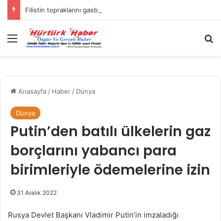
Filistin topraklarını gasbeden İsrailliler, Batı Şeria’da 3 kasabaya saldırdı
Menü
A
Anasayfa
/
Haber
/
Dünya
Dünya
Putin’den batılı ülkelerin gaz
borçlarını yabancı para
birimleriyle ödemelerine izin
31 Aralık 2022
Rusya Devlet Başkanı Vladimir Putin’in imzaladığı