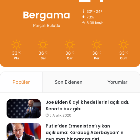
Bergama
33º - 24º
73%
8.38 km/h
Parçalı Bulutlu
33
36
38
38
33
℃
℃
℃
℃
℃
Pts
Sal
Çar
Per
Cum
Popüler
Son Eklenen
Yorumlar
Joe Biden 6 aylık hedeflerini açıkladı.
Senato buz gibi…
5 Aralık 2020
Putin’den Ermenistan’ı yıkan
açıklama: Karabağ Azerbaycan’ın
ayrılmaz bir parçasıdır!