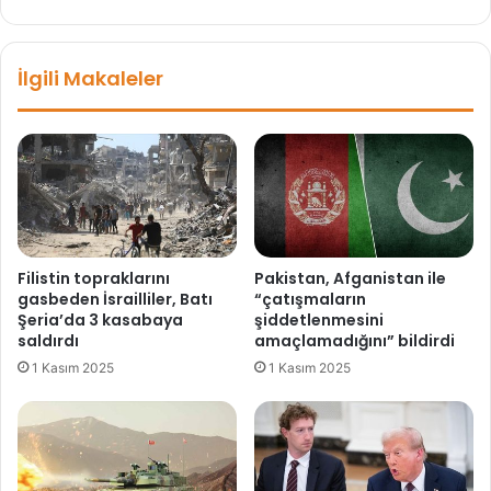
e
v
l
e
i
n
İlgili Makaleler
r
a
t
s
i
ı
l
l
e
t
r
e
i
d
n
a
e
v
Filistin topraklarını
Pakistan, Afganistan ile
l
i
gasbeden İsrailliler, Batı
“çatışmaların
e
e
Şeria’da 3 kasabaya
şiddetlenmesini
r
d
saldırdı
amaçlamadığını” bildirdi
,
i
1 Kasım 2025
1 Kasım 2025
n
l
a
i
s
r
ı
?
l
F
t