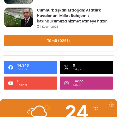
Cumhurbaşkanı Erdoğan: Atatürk
Havalimanı Millet Bahçemiz,
İstanbul’umuza hizmet etmeye hazır
1 Kasım 2025
Tümü (9251)
14.346
0
Takipci
Takipci
0
Takipci
Takipci
14536
24
℃