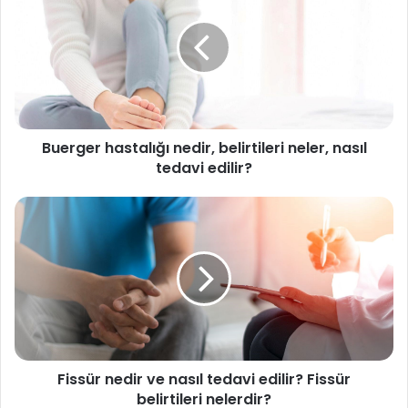
e
r
g
e
r
h
a
Buerger hastalığı nedir, belirtileri neler, nasıl
s
tedavi edilir?
t
a
l
F
ı
i
ğ
s
ı
s
n
ü
e
r
d
n
i
e
r
d
,
Fissür nedir ve nasıl tedavi edilir? Fissür
i
b
belirtileri nelerdir?
r