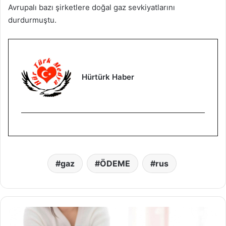
Avrupalı bazı şirketlere doğal gaz sevkiyatlarını
durdurmuştu.
Hürtürk Haber
gaz
ÖDEME
rus
B
u