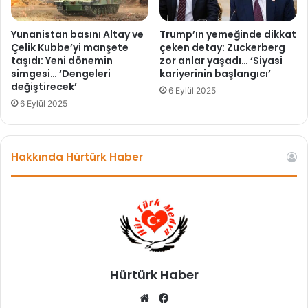
i
e
s
d
s
Yunanistan basını Altay ve
Trump’ın yemeğinde dikkat
a
ü
Çelik Kubbe’yi manşete
çeken detay: Zuckerberg
v
taşıdı: Yeni dönemin
zor anlar yaşadı… ‘Siyasi
r
simgesi… ‘Dengeleri
kariyerinin başlangıcı’
i
b
değiştirecek’
e
e
6 Eylül 2025
d
l
6 Eylül 2025
i
i
l
r
i
t
Hakkında Hürtürk Haber
r
i
?
l
e
r
i
n
e
l
Hürtürk Haber
e
r
We
Fa
d