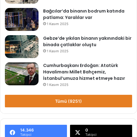
Bağcılar’da binanın bodrum katında
patlama: Yaralılar var
1 Kasım 2025
Gebze’de yıkılan binanın yakınındaki bir
binada çatlaklar oluştu
1 Kasım 2025
Cumhurbaşkanı Erdoğan: Atatürk
Havalimanı Millet Bahçemiz,
İstanbul’umuza hizmet etmeye hazır
1 Kasım 2025
Tümü (9251)
14.346
0
Takipci
Takipci