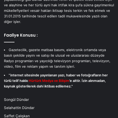
ve alayhine ve her türlü ayni hak irtifak kira şufa sükna gayrimenkul
mükellefiyetleri vesair hakları iktisap tesis terkin ve fek etmek ve
31.01.2015 tarihinde tescil edilen tadil mukavelesinde yazılı olan
diğer işler.
Faaliye Konusu :
Gazetecilik, gazete matbaa basımı, elektronik ortamda veya
basılı şekilde yayını ve satışı ile ulusal ve uluslararası düzeyde
Radyo programları ve yayıcılığı televizyon programları, televizyon,
video, film ve reklam yapım ve tanıtım işleri.
''internet sitesinde yayınlanan yazı, haber ve fotoğrafların her
türlü telif hakkı
Hürtürk Medya ve Bilişim
’e aittir. İzin alınmadan,
kaynak gösterilerek dahi iktibas edilemez."
Songül Dündar
Selahattin Dündar
Saffet Çalışkan