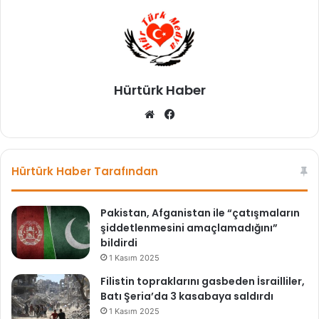
'
y
a
s
a
k
Hürtürk Haber
'
k
We
Fa
a
b
ce
r
sit
bo
a
esi
ok
r
Hürtürk Haber Tarafından
ı
Pakistan, Afganistan ile “çatışmaların
şiddetlenmesini amaçlamadığını”
bildirdi
1 Kasım 2025
Filistin topraklarını gasbeden İsrailliler,
Batı Şeria’da 3 kasabaya saldırdı
1 Kasım 2025