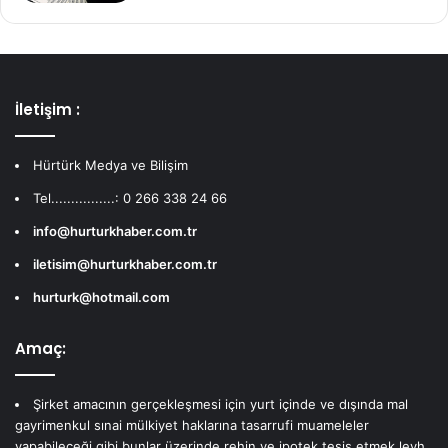
İletişim :
Hürtürk Medya ve Bilişim
Tel................: 0 266 338 24 66
info@hurturkhaber.com.tr
iletisim@hurturkhaber.com.tr
hurturk@hotmail.com
Amaç:
Şirket amacının gerçekleşmesi için yurt içinde ve dışında mal
gayrimenkul sınai mülkiyet haklarına tasarrufi muameleler
yapabileceği gibi bunlar üzerinde rehin ve ipotek tesis etmek leyh