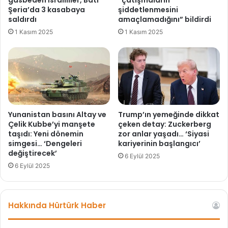
i
:
Şeria’da 3 kasabaya
şiddetlenmesini
ş
E
saldırdı
amaçlamadığını” bildirdi
i
t
1 Kasım 2025
1 Kasım 2025
t
i
m
l
e
v
k
e
a
m
y
e
b
t
ı
i
Yunanistan basını Altay ve
Trump’ın yemeğinde dikkat
i
l
Çelik Kubbe’yi manşete
çeken detay: Zuckerberg
l
taşıdı: Yeni dönemin
zor anlar yaşadı… ‘Siyasi
a
simgesi… ‘Dengeleri
kariyerinin başlangıcı’
k
l
değiştirecek’
s
k
6 Eylül 2025
ı
o
6 Eylül 2025
r
l
a
i
d
ç
Hakkında Hürtürk Haber
a
i
n