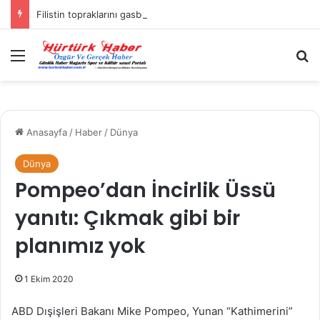
Filistin topraklarını gasbeden İsrailliler, Batı Şeria’da 3 kasabaya saldırdı
Menü
A
Anasayfa
/
Haber
/
Dünya
Dünya
Pompeo’dan İncirlik Üssü
yanıtı: Çıkmak gibi bir
planımız yok
1 Ekim 2020
ABD Dışişleri Bakanı Mike Pompeo, Yunan “Kathimerini”