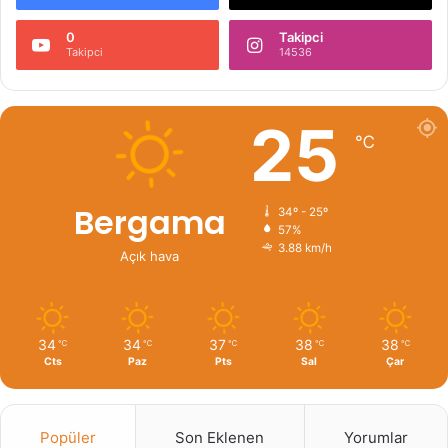
0
Takipci
Takipci
14536
25
℃
Bergama
34º - 25º
57%
3.88 km/h
Açık hava
34
34
37
38
38
℃
℃
℃
℃
℃
Cts
Paz
Pts
Sal
Çar
Popüler
Son Eklenen
Yorumlar