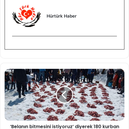
Hürtürk Haber
’
B
e
l
a
n
ı
n
b
’Belanın bitmesini istiyoruz’ diyerek 180 kurban
i