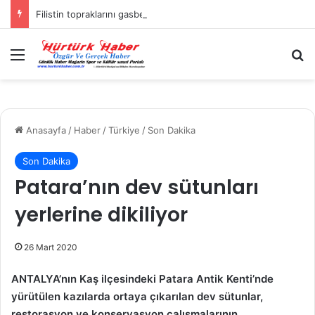
Filistin topraklarını gasbeden İsrailliler, Batı Şeria’da 3 kasabaya saldırdı
Menü
A
Anasayfa
/
Haber
/
Türkiye
/
Son Dakika
Son Dakika
Patara’nın dev sütunları
yerlerine dikiliyor
26 Mart 2020
ANTALYA’nın Kaş ilçesindeki Patara Antik Kenti’nde
yürütülen kazılarda ortaya çıkarılan dev sütunlar,
restorasyon ve konservasyon çalışmalarının