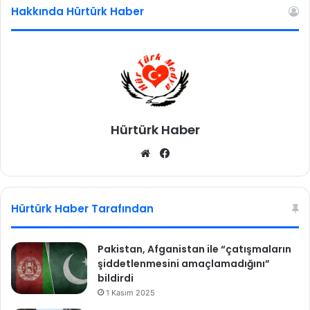
Hakkında Hürtürk Haber
Hürtürk Haber
We
Fa
b
ce
sit
bo
esi
ok
Hürtürk Haber Tarafından
Pakistan, Afganistan ile “çatışmaların
şiddetlenmesini amaçlamadığını”
bildirdi
1 Kasım 2025