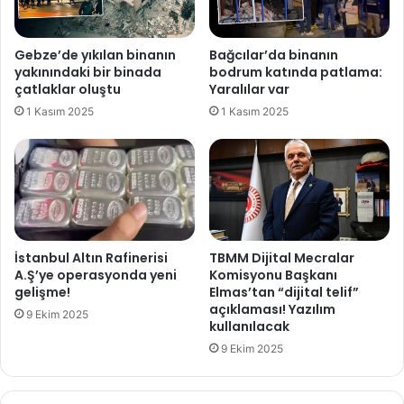
r
p
e
ı
k
n
Gebze’de yıkılan binanın
Bağcılar’da binanın
1
p
yakınındaki bir binada
bodrum katında patlama:
8
e
çatlaklar oluştu
Yaralılar var
0
d
1 Kasım 2025
1 Kasım 2025
k
e
u
r
r
i
b
b
a
ı
n
ç
k
a
e
k
İstanbul Altın Rafinerisi
TBMM Dijital Mecralar
s
l
A.Ş’ye operasyonda yeni
Komisyonu Başkanı
t
a
gelişme!
Elmas’tan “dijital telif”
i
açıklaması! Yazılım
m
9 Ekim 2025
kullanılacak
l
ı
e
ş
9 Ekim 2025
r
!