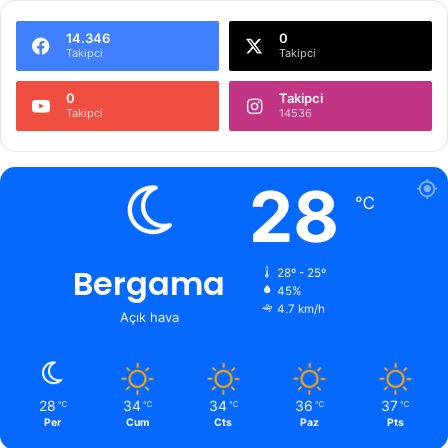
14.346
0
Takipci
Takipci
0
Takipci
Takipci
14536
28
℃
Bergama
28º - 25º
45%
4.7 km/h
Açık hava
28
34
34
36
37
℃
℃
℃
℃
℃
Per
Cum
Cts
Paz
Pts