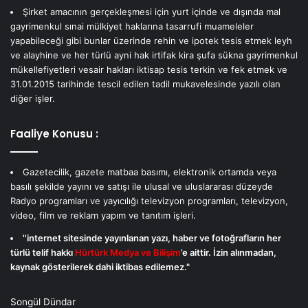
Şirket amacının gerçekleşmesi için yurt içinde ve dışında mal
gayrimenkul sınai mülkiyet haklarına tasarrufi muameleler
yapabileceği gibi bunlar üzerinde rehin ve ipotek tesis etmek leyh
ve alayhine ve her türlü ayni hak irtifak kira şufa sükna gayrimenkul
mükellefiyetleri vesair hakları iktisap tesis terkin ve fek etmek ve
31.01.2015 tarihinde tescil edilen tadil mukavelesinde yazılı olan
diğer işler.
Faaliye Konusu :
Gazetecilik, gazete matbaa basımı, elektronik ortamda veya
basılı şekilde yayını ve satışı ile ulusal ve uluslararası düzeyde
Radyo programları ve yayıcılığı televizyon programları, televizyon,
video, film ve reklam yapım ve tanıtım işleri.
''internet sitesinde yayınlanan yazı, haber ve fotoğrafların her
türlü telif hakkı
Hürtürk Medya ve Bilişim
’e aittir. İzin alınmadan,
kaynak gösterilerek dahi iktibas edilemez."
Songül Dündar